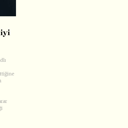
iyi
dlı
ttiğine
n
arar
ği