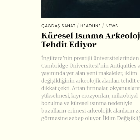
ÇAĞDAŞ SANAT
/
HEADLINE
/
NEWS
Küresel Isınma Arkeoloj
Tehdit Ediyor
İngiltere’nin prestijli üniversitelerinden
Cambridge Üniversitesi’nin Antiquities a
yayınında yer alan yeni makaleler, iklim
değişikliğinin arkeolojik alanları tehdit e
dikkat çekti. Artan fırtınalar, okyanusları
yükselmesi, kıyı erozyonları, mikrobiyal
bozulma ve küresel ısınma nedeniyle
buzulların erimesi arkeolojik alanların z
görmesine sebep oluyor. İklim Değişikli