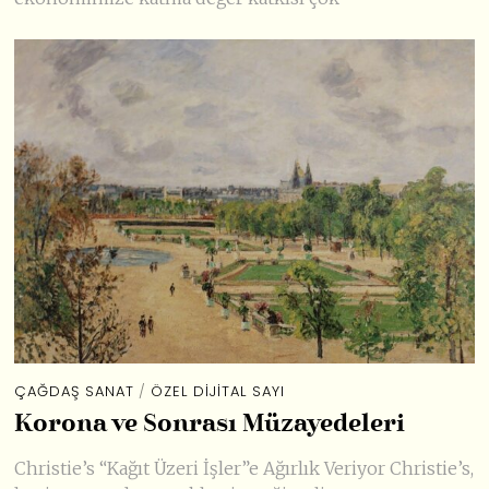
ÇAĞDAŞ SANAT
/
ÖZEL DIJITAL SAYI
Korona ve Sonrası Müzayedeleri
Christie’s “Kağıt Üzeri İşler”e Ağırlık Veriyor Christie’s,