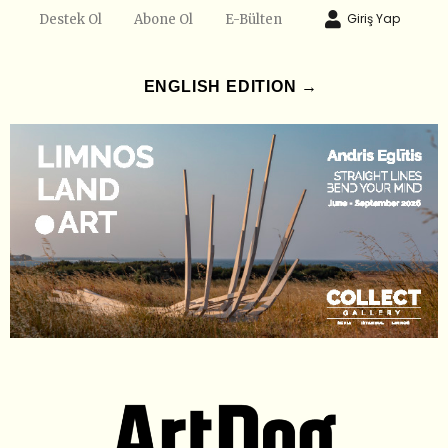
Giriş Yap
Destek Ol
Abone Ol
E-Bülten
ENGLISH EDITION →