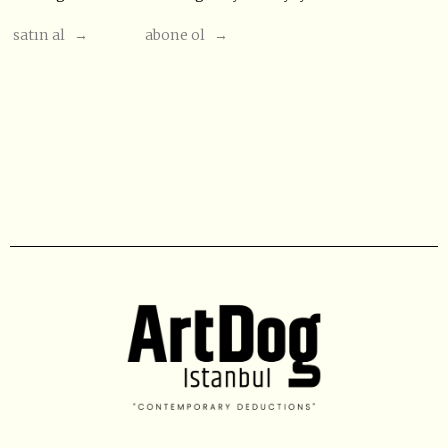
satın al →
abone ol →