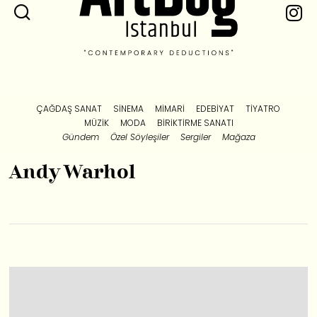
ÇAĞDAŞ SANAT
SINEMA
MIMARI
EDEBIYAT
TIYATRO
MÜZIK
MODA
BIRIKTIRME SANATI
Gündem
Özel Söyleşiler
Sergiler
Mağaza
Andy Warhol