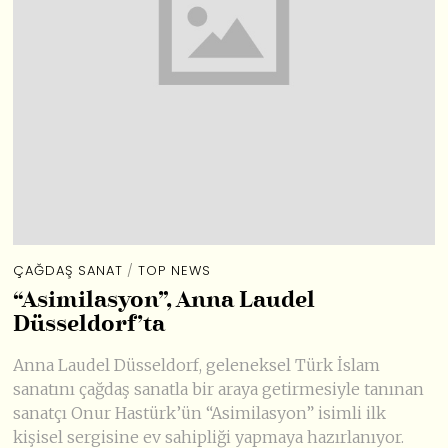
ÇAĞDAŞ SANAT
/
TOP NEWS
“Asimilasyon”, Anna Laudel
Düsseldorf’ta
Anna Laudel Düsseldorf, geleneksel Türk İslam
sanatını çağdaş sanatla bir araya getirmesiyle tanınan
sanatçı Onur Hastürk’ün “Asimilasyon” isimli ilk
kişisel sergisine ev sahipliği yapmaya hazırlanıyor.