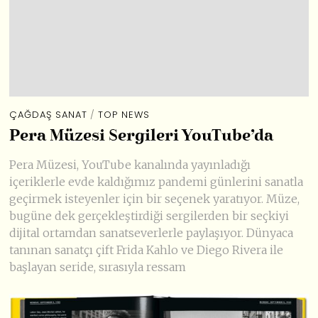
ÇAĞDAŞ SANAT
/
TOP NEWS
Pera Müzesi Sergileri YouTube’da
Pera Müzesi, YouTube kanalında yayınladığı
içeriklerle evde kaldığımız pandemi günlerini sanatla
geçirmek isteyenler için bir seçenek yaratıyor. Müze,
bugüne dek gerçekleştirdiği sergilerden bir seçkiyi
dijital ortamdan sanatseverlerle paylaşıyor. Dünyaca
tanınan sanatçı çift Frida Kahlo ve Diego Rivera ile
başlayan seride, sırasıyla ressam