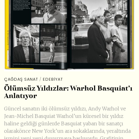
ÇAĞDAŞ SANAT
/
EDEBIYAT
Ölümsüz Yıldızlar: Warhol Basquiat’ı
Anlatıyor
Güncel sanatın iki ölümsüz yıldızı, Andy Warhol ve
Jean-Michel Basquiat Warhol’un küresel bir yıldız
haline geldiği günlerde Basquiat yaban bir sanatçı
olarakönce New York’un ara sokaklarında, yeraltında
ismini yeni yeni duyurmaya başlıyordu. Grafitinin