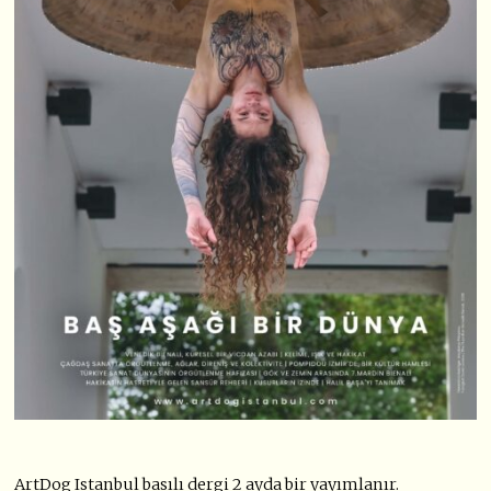
ArtDog Istanbul basılı dergi 2 ayda bir yayımlanır.