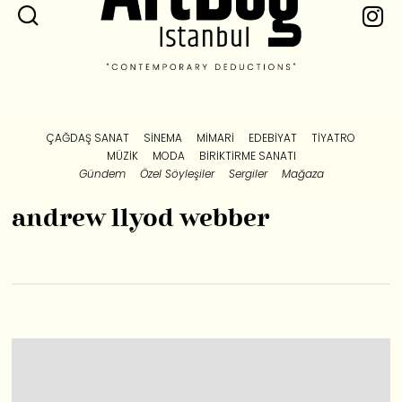
ÇAĞDAŞ SANAT
SINEMA
MIMARI
EDEBIYAT
TIYATRO
MÜZIK
MODA
BIRIKTIRME SANATI
Gündem
Özel Söyleşiler
Sergiler
Mağaza
andrew llyod webber