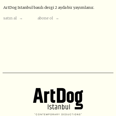
ArtDog Istanbul basılı dergi 2 ayda bir yayımlanır.
satın al →
abone ol →