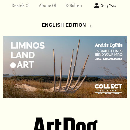
Giriş Yap
Destek Ol
Abone Ol
E-Bülten
ENGLISH EDITION →