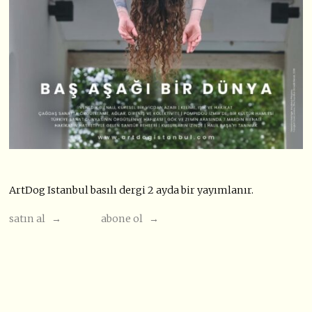
ArtDog Istanbul basılı dergi 2 ayda bir yayımlanır.
satın al →
abone ol →