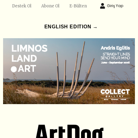
Giriş Yap
Destek Ol
Abone Ol
E-Bülten
ENGLISH EDITION →