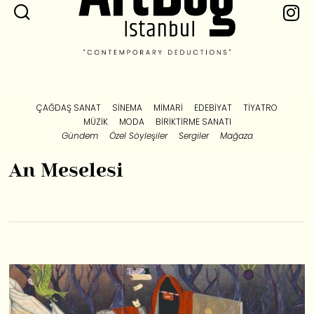
ÇAĞDAŞ SANAT
SINEMA
MIMARI
EDEBIYAT
TIYATRO
MÜZIK
MODA
BIRIKTIRME SANATI
Gündem
Özel Söyleşiler
Sergiler
Mağaza
An Meselesi