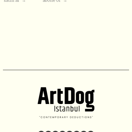
satın al →
abone ol →