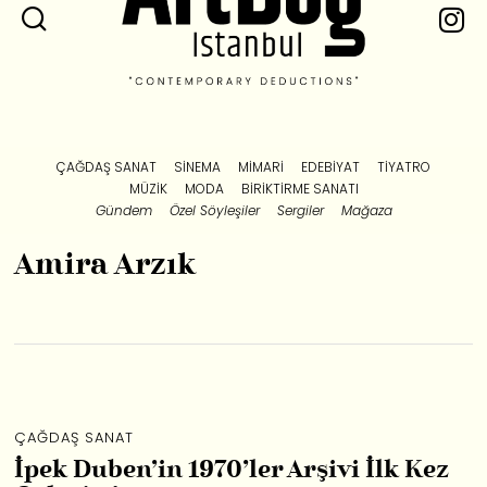
ÇAĞDAŞ SANAT
SINEMA
MIMARI
EDEBIYAT
TIYATRO
MÜZIK
MODA
BIRIKTIRME SANATI
Gündem
Özel Söyleşiler
Sergiler
Mağaza
Amira Arzık
ÇAĞDAŞ SANAT
İpek Duben’in 1970’ler Arşivi İlk Kez