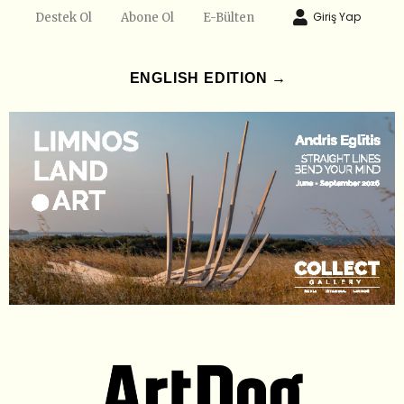
Giriş Yap
Destek Ol
Abone Ol
E-Bülten
ENGLISH EDITION →