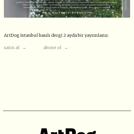
ArtDog Istanbul basılı dergi 2 ayda bir yayımlanır.
satın al →
abone ol →