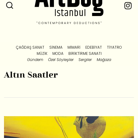
ÇAĞDAŞ SANAT
SINEMA
MIMARI
EDEBIYAT
TIYATRO
MÜZIK
MODA
BIRIKTIRME SANATI
Gündem
Özel Söyleşiler
Sergiler
Mağaza
Altın Saatler