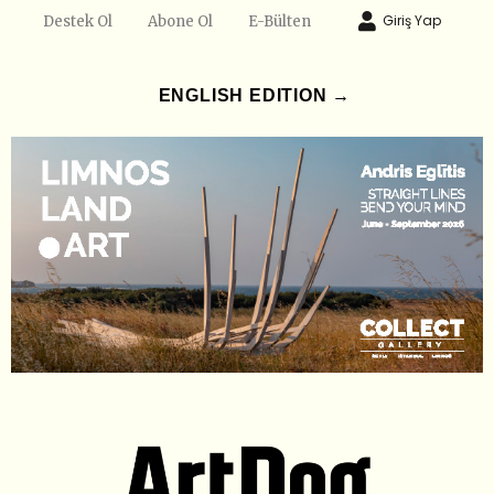
Giriş Yap
Destek Ol
Abone Ol
E-Bülten
ENGLISH EDITION →