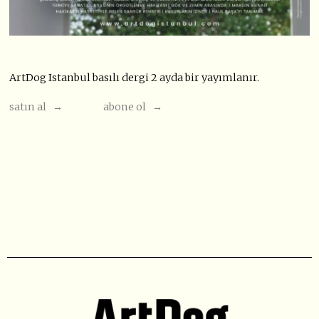
ArtDog Istanbul basılı dergi 2 ayda bir yayımlanır.
satın al →
abone ol →