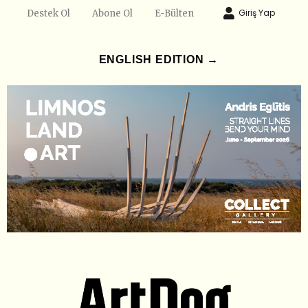
Giriş Yap
Destek Ol
Abone Ol
E-Bülten
ENGLISH EDITION →