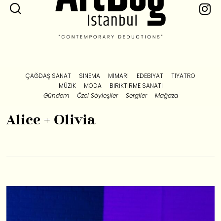
ÇAĞDAŞ SANAT
SINEMA
MIMARI
EDEBIYAT
TIYATRO
MÜZIK
MODA
BIRIKTIRME SANATI
Gündem
Özel Söyleşiler
Sergiler
Mağaza
Alice + Olivia