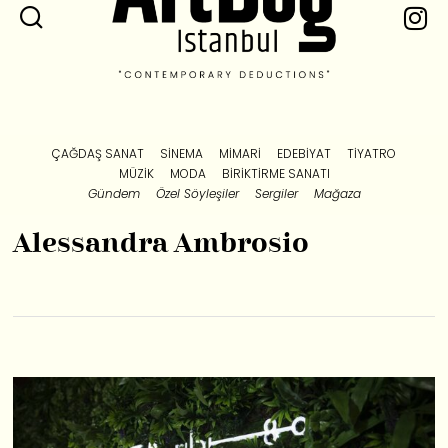
ÇAĞDAŞ SANAT
SINEMA
MIMARI
EDEBIYAT
TIYATRO
MÜZIK
MODA
BIRIKTIRME SANATI
Gündem
Özel Söyleşiler
Sergiler
Mağaza
Alessandra Ambrosio