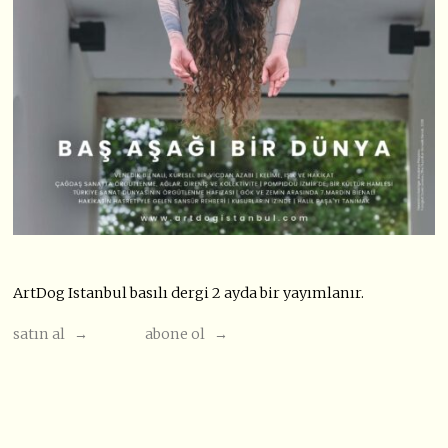
ArtDog Istanbul basılı dergi 2 ayda bir yayımlanır.
satın al →
abone ol →