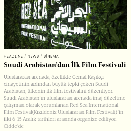
HEADLINE
/
NEWS
/
SINEMA
Suudi Arabistan’dan İlk Film Festivali
Uluslararası arenada, özellikle Cemal Kaşıkçı
cinayetinin ardından büyük tepki çeken Suudi
Arabistan, ülkenin ilk film festivalini düzenliyor.
Suudi Arabistan’ın uluslararası arenada imaj düzeltme
çalışması olarak yorumlanan Red Sea International
Film Festival(Kızıldeniz Uluslararası Film Festivali)’in
ilki 6-15 Aralık tarihleri arasında organize ediliyor.
Cidde’de