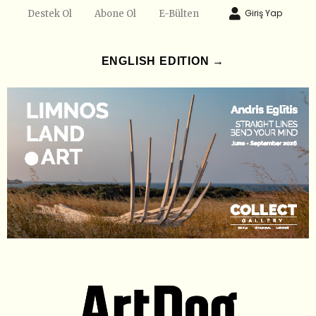
Giriş Yap
Destek Ol
Abone Ol
E-Bülten
ENGLISH EDITION →