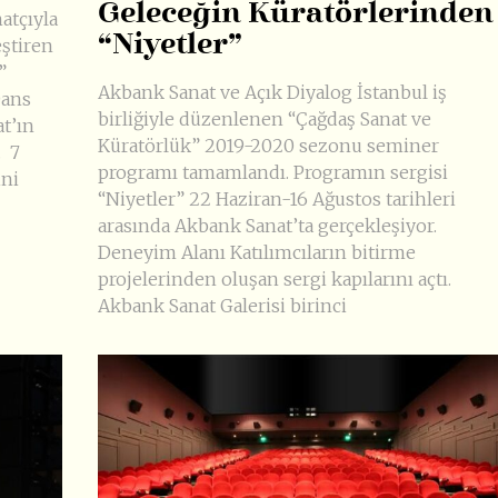
Geleceğin Küratörlerinden
atçıyla
“Niyetler”
eştiren
”
Akbank Sanat ve Açık Diyalog İstanbul iş
Dans
birliğiyle düzenlenen “Çağdaş Sanat ve
t’ın
Küratörlük” 2019-2020 sezonu seminer
. 7
programı tamamlandı. Programın sergisi
ini
“Niyetler” 22 Haziran-16 Ağustos tarihleri
arasında Akbank Sanat’ta gerçekleşiyor.
Deneyim Alanı Katılımcıların bitirme
projelerinden oluşan sergi kapılarını açtı.
Akbank Sanat Galerisi birinci