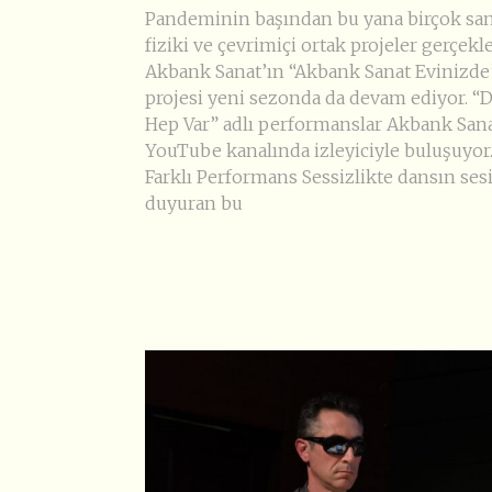
Pandeminin başından bu yana birçok san
fiziki ve çevrimiçi ortak projeler gerçekl
Akbank Sanat’ın “Akbank Sanat Evinizde
projesi yeni sezonda da devam ediyor. “
Hep Var” adlı performanslar Akbank Sana
YouTube kanalında izleyiciyle buluşuyor
Farklı Performans Sessizlikte dansın ses
duyuran bu