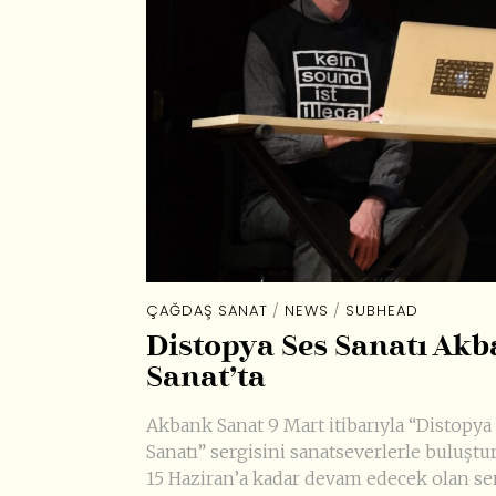
ÇAĞDAŞ SANAT
/
NEWS
/
SUBHEAD
Distopya Ses Sanatı Ak
Sanat’ta
Akbank Sanat 9 Mart itibarıyla “Distopya
Sanatı” sergisini sanatseverlerle buluştu
15 Haziran’a kadar devam edecek olan se