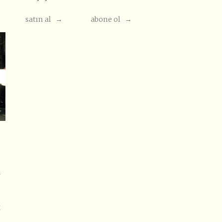
satın al →
abone ol →
n
k