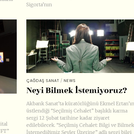
Sigorta’nın
ÇAĞDAŞ SANAT
/
NEWS
Neyi Bilmek İstemiyoruz?
Akbank Sanat’ta küratörlüğünü Ekmel Ertan’ı
üstlendiği “Seçilmiş Cehalet” başlıklı karma
sergi 12 Şubat tarihine kadar ziyaret
ital
edilebilecek. “Seçilmiş Cehalet: Bilgi ve Bilme
NFT”
İstemediğimiz Şeyler Üzerine” adlı sergi bilgi