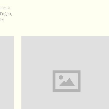
alacak
 Tuğan,
le,