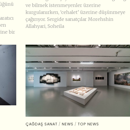
rlüğünü
ve bilmek istenmeyenler üzerine
kurgulanırken, ‘cehalet’ üzerine düşünmeye
ratıcı
çağırıyor. Sergide sanatçılar Morehshin
ren
Allahyari, Soheila
ine bir
ÇAĞDAŞ SANAT
/
NEWS
/
TOP NEWS