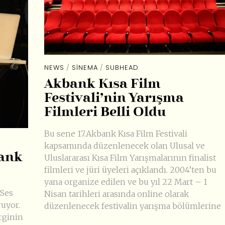
NEWS
/
SINEMA
/
SUBHEAD
Akbank Kısa Film
Festivali’nin Yarışma
Filmleri Belli Oldu
Bu sene 17.Akbank Kısa Film Festivali
kapsamında düzenlenecek olan Ulusal ve
bank
Uluslararası Kısa Film Yarışmalarının finalist
filmleri ve jüri üyeleri açıklandı. 2004’ten bu
yana organize edilen ve bu yıl 22 Mart – 1
 Ses
Nisan tarihleri arasında online olarak
ruyor.
düzenlenecek festivalin yarışma bölümlerine
rginin