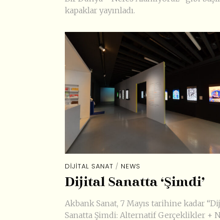
kapaklar yayınladı.
DIJITAL SANAT
/
NEWS
Dijital Sanatta ‘Şimdi’
Akbank Sanat, 7 Mayıs tarihine kadar “Dij
Sanatta Şimdi: Alternatif Gerçeklikler + 