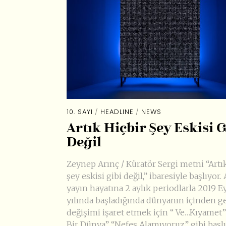
10. SAYI
/
HEADLINE
/
NEWS
Artık Hiçbir Şey Eskisi G
Değil
Zeynep Arınç / Küratör Sergi metni “Artı
şey eskisi gibi değil,” ibaresiyle başlıyor
yayın hayatına 2 aylık periodlarla 2019 E
yılında başladığında dünyanın içinden ge
değişimi işaret etmek için “ Ve…Kıyamet”
Bir Dünya” “Nefes Alamıyoruz” gibi başlı