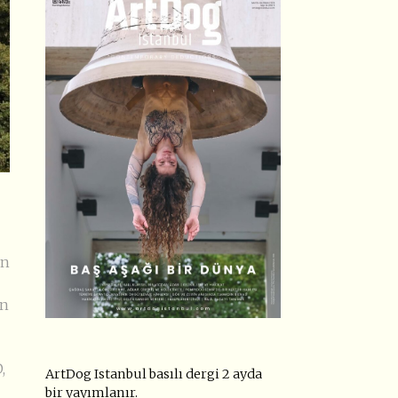
en
in
,
ArtDog Istanbul basılı dergi 2 ayda
bir yayımlanır.