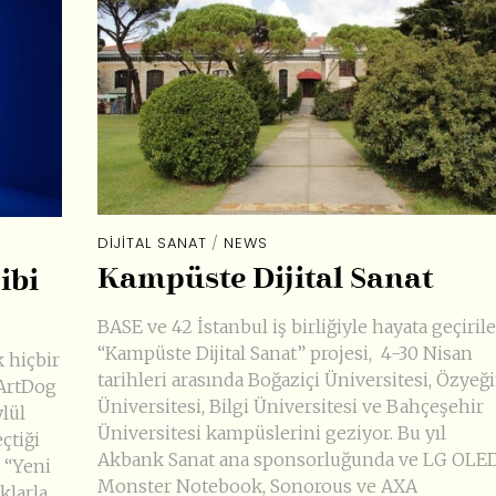
DIJITAL SANAT
/
NEWS
Kampüste Dijital Sanat
ibi
BASE ve 42 İstanbul iş birliğiyle hayata geçiril
“Kampüste Dijital Sanat” projesi, 4-30 Nisan
k hiçbir
tarihleri arasında Boğaziçi Üniversitesi, Özyeğ
. ArtDog
Üniversitesi, Bilgi Üniversitesi ve Bahçeşehir
ylül
Üniversitesi kampüslerini geziyor. Bu yıl
çtiği
Akbank Sanat ana sponsorluğunda ve LG OLED
 “Yeni
Monster Notebook, Sonorous ve AXA
klarla