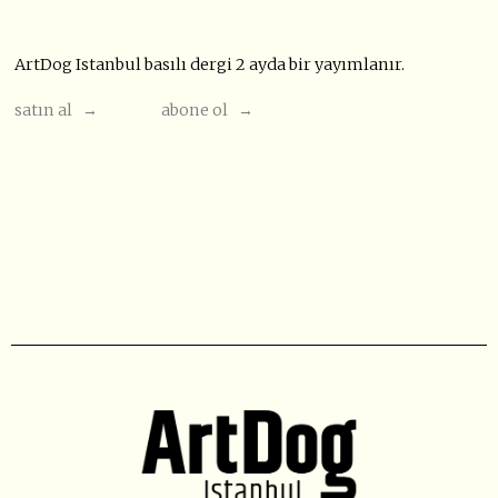
ArtDog Istanbul basılı dergi 2 ayda bir yayımlanır.
satın al →
abone ol →