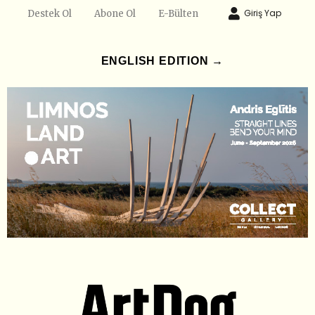
Giriş Yap
Destek Ol
Abone Ol
E-Bülten
ENGLISH EDITION →