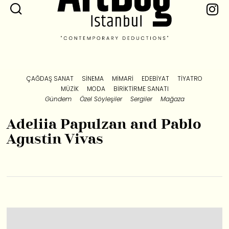
ÇAĞDAŞ SANAT
SINEMA
MIMARI
EDEBIYAT
TIYATRO
MÜZIK
MODA
BIRIKTIRME SANATI
Gündem
Özel Söyleşiler
Sergiler
Mağaza
Adeliia Papulzan and Pablo
Agustin Vivas