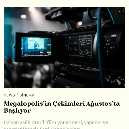
NEWS
/
SINEMA
Megalopolis’in Çekimleri Ağustos’ta
Başlıyor
İtalyan asıllı ABD’li film yönetmeni, yapımcı ve