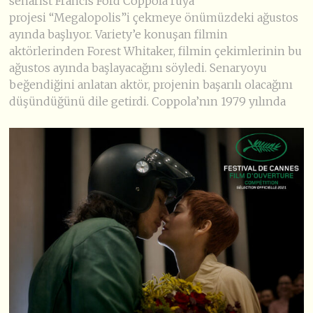
senarist Francis Ford Coppola rüya
projesi “Megalopolis”i çekmeye önümüzdeki ağustos
ayında başlıyor. Variety’e konuşan filmin
aktörlerinden Forest Whitaker, filmin çekimlerinin bu
ağustos ayında başlayacağını söyledi. Senaryoyu
beğendiğini anlatan aktör, projenin başarılı olacağını
düşündüğünü dile getirdi. Coppola’nın 1979 yılında