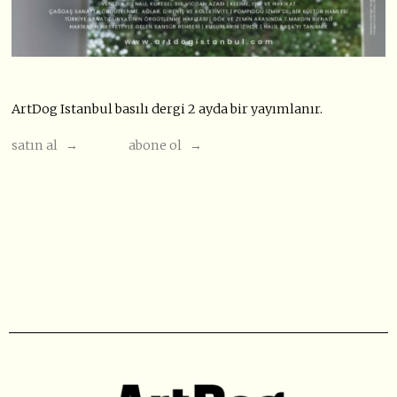
ArtDog Istanbul basılı dergi 2 ayda bir yayımlanır.
satın al →
abone ol →