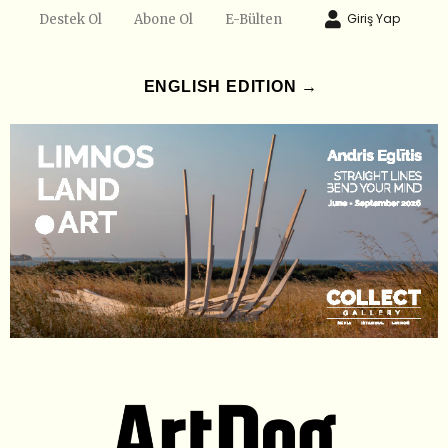
Giriş Yap
Destek Ol
Abone Ol
E-Bülten
ENGLISH EDITION →