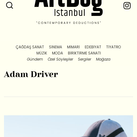
ÇAĞDAŞ SANAT
SINEMA
MIMARI
EDEBIYAT
TIYATRO
MÜZIK
MODA
BIRIKTIRME SANATI
Gündem
Özel Söyleşiler
Sergiler
Mağaza
Adam Driver