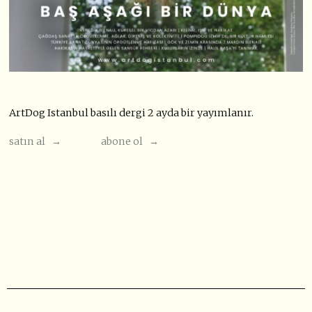
ArtDog Istanbul basılı dergi 2 ayda bir yayımlanır.
satın al →
abone ol →