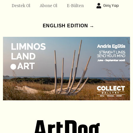
Giriş Yap
Destek Ol
Abone Ol
E-Bülten
ENGLISH EDITION →