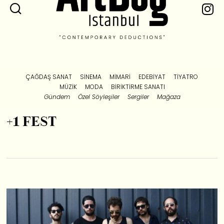
ÇAĞDAŞ SANAT
SINEMA
MIMARI
EDEBIYAT
TIYATRO
MÜZIK
MODA
BIRIKTIRME SANATI
Gündem
Özel Söyleşiler
Sergiler
Mağaza
+1 FEST