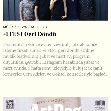
MÜZIK
/
NEWS
/
SUBHEAD
+1 FEST Geri Döndü
Pandemi süresince evden çevrimiçi olarak konser
izleme fırsatı sunan +1 FEST geri döndü. Online
müzik festivalinin şubat ve mart ayı programı
duyuruldu. @Artıbir Instagram hesabında şubat ve
mart ayında, 6 hafta sonu izleyiciyle buluşacak canlı
konserler Cem Adrian ve Göksel konserleriyle başladı.