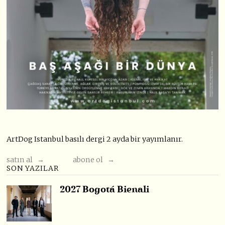
ArtDog Istanbul basılı dergi 2 ayda bir yayımlanır.
satın al →
abone ol →
SON YAZILAR
2027 Bogotá Bienali