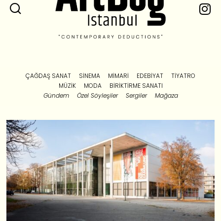
ÇAĞDAŞ SANAT
SINEMA
MIMARI
EDEBIYAT
TIYATRO
MÜZIK
MODA
BIRIKTIRME SANATI
Gündem
Özel Söyleşiler
Sergiler
Mağaza