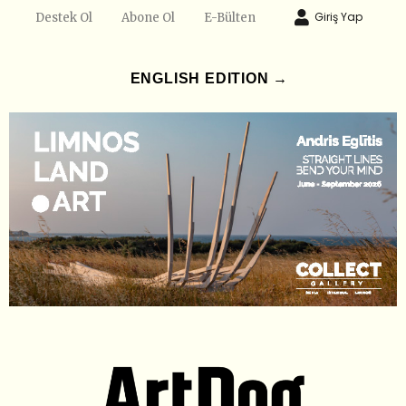
Giriş Yap
Destek Ol
Abone Ol
E-Bülten
ENGLISH EDITION →