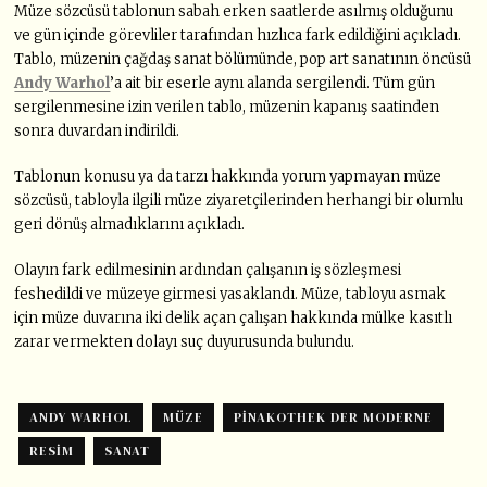
Müze sözcüsü tablonun sabah erken saatlerde asılmış olduğunu
ve gün içinde görevliler tarafından hızlıca fark edildiğini açıkladı.
Tablo, müzenin çağdaş sanat bölümünde, pop art sanatının öncüsü
Andy Warhol
’a ait bir eserle aynı alanda sergilendi. Tüm gün
sergilenmesine izin verilen tablo, müzenin kapanış saatinden
sonra duvardan indirildi.
Tablonun konusu ya da tarzı hakkında yorum yapmayan müze
sözcüsü, tabloyla ilgili müze ziyaretçilerinden herhangi bir olumlu
geri dönüş almadıklarını açıkladı.
Olayın fark edilmesinin ardından çalışanın iş sözleşmesi
feshedildi ve müzeye girmesi yasaklandı. Müze, tabloyu asmak
için müze duvarına iki delik açan çalışan hakkında mülke kasıtlı
zarar vermekten dolayı suç duyurusunda bulundu.
ANDY WARHOL
MÜZE
PINAKOTHEK DER MODERNE
RESIM
SANAT