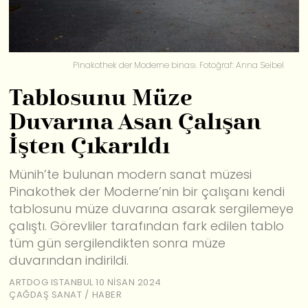
Pinakothek der Moderne binası. Fotoğraf: Anna Seibel
Tablosunu Müze
Duvarına Asan Çalışan
İşten Çıkarıldı
Münih’te bulunan modern sanat müzesi
Pinakothek der Moderne’nin bir çalışanı kendi
tablosunu müze duvarına asarak sergilemeye
çalıştı. Görevliler tarafından fark edilen tablo
tüm gün sergilendikten sonra müze
duvarından indirildi.
ARTDOG ISTANBUL
10 NISAN 2024
ÇAĞDAŞ SANAT
/
HABER