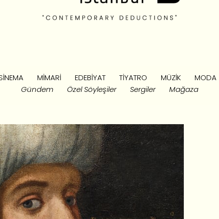
SINEMA
MIMARI
EDEBIYAT
TIYATRO
MÜZIK
MODA
Gündem
Özel Söyleşiler
Sergiler
Mağaza