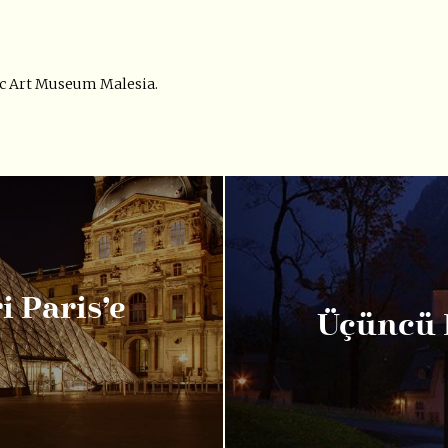
ic Art Museum Malesia.
i Paris’e
Üçüncü 