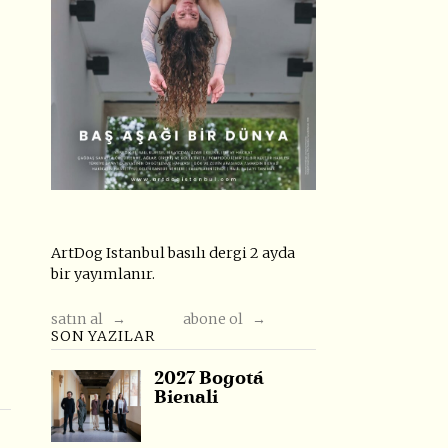
ArtDog Istanbul basılı dergi 2 ayda
bir yayımlanır.
satın al →
abone ol →
SON YAZILAR
2027 Bogotá
Bienali