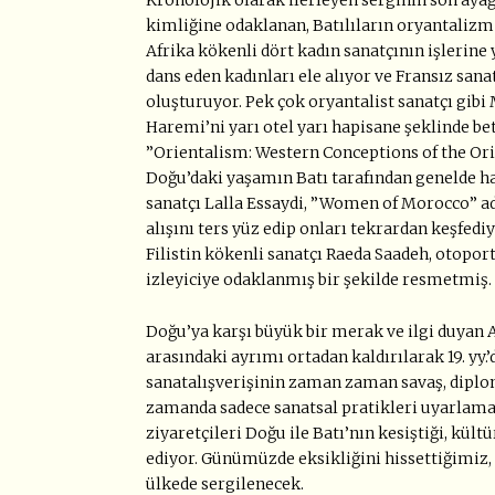
Kronolojik olarak ilerleyen serginin son ayağ
kimliğine odaklanan, Batılıların oryantalizm
Afrika kökenli dört kadın sanatçının işlerine 
dans eden kadınları ele alıyor ve Fransız san
oluşturuyor. Pek çok oryantalist sanatçı gibi 
Haremi’ni yarı otel yarı hapisane şeklinde b
”Orientalism: Western Conceptions of the Orien
Doğu’daki yaşamın Batı tarafından genelde hata
sanatçı Lalla Essaydi, ”Women of Morocco” adl
alışını ters yüz edip onları tekrardan keşfed
Filistin kökenli sanatçı Raeda Saadeh, otoportr
izleyiciye odaklanmış bir şekilde resmetmiş.
Doğu’ya karşı büyük bir merak ve ilgi duyan 
arasındaki ayrımı ortadan kaldırılarak 19. yy.’
sanatalışverişinin zaman zaman savaş, diplom
zamanda sadece sanatsal pratikleri uyarlama 
ziyaretçileri Doğu ile Batı’nın kesiştiği, kül
ediyor. Günümüzde eksikliğini hissettiğimiz, 
ülkede sergilenecek.