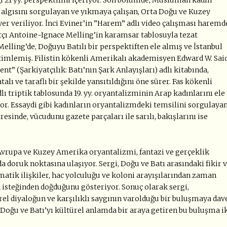
ı 21 yy. perspektifini içeriyor. Son bölümde, Müslüman kadın
 algısını sorgulayan ve yıkmaya çalışan, Orta Doğu ve Kuzey
yer veriliyor. İnci Eviner’in ”Harem” adlı video çalışması haremd
atçı Antoine-Ignace Melling’in karamsar tablosuyla tezat
Melling’de, Doğuyu Batılı bir perspektiften ele almış ve İstanbul
etimlemiş. Filistin kökenli Amerikalı akademisyen Edward W. Said
t” (Şarkiyatçılık: Batı’nın Şark Anlayışları) adlı kitabında,
lı ve taraflı bir şekilde yansıtıldığını öne sürer. Fas kökenli
ı triptik tablosunda 19. yy. oryantalizminin Arap kadınlarını ele
iyor. Essaydi gibi kadınların oryantalizmdeki temsilini sorgulaya
esinde, vücudunu gazete parçaları ile sarılı, bakışlarını ise
Avrupa ve Kuzey Amerika oryantalizmi, fantazi ve gerçeklik
da doruk noktasına ulaşıyor. Sergi, Doğu ve Batı arasındaki fikir 
atik ilişkiler, hac yolculuğu ve koloni arayışılarından zaman
isteğinden doğduğunu gösteriyor. Sonuç olarak sergi,
türel diyaloğun ve karşılıklı saygının varolduğu bir buluşmaya dav
Doğu ve Batı’yı kültürel anlamda bir araya getiren bu buluşma i