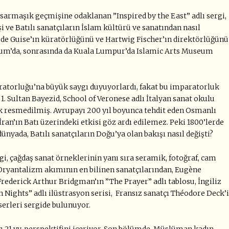
 sarmaşık geçmişine odaklanan ”Inspired by the East” adlı sergi,
i ve Batılı sanatçıların İslam kültürü ve sanatından nasıl
n de Guise’ın küratörlüğünü ve Hartwig Fischer’ın direktörlüğünü
seum’da, sonrasında da Kuala Lumpur’da Islamic Arts Museum
ratorluğu’na büyük saygı duyuyorlardı, fakat bu imparatorluk
 Sultan Bayezid, School of Veronese adlı İtalyan sanat okulu
k resmedilmiş. Avrupayı 200 yıl boyunca tehdit eden Osmanlı
ran’ın Batı üzerindeki etkisi göz ardı edilemez. Peki 1800’lerde
nyada, Batılı sanatçıların Doğu’ya olan bakışı nasıl değişti?
gi, çağdaş sanat örneklerinin yanı sıra seramik, fotoğraf, cam
 Oryantalizm akımının en bilinen sanatçılarından, Eugène
 Frederick Arthur Bridgman’ın ”The Prayer” adlı tablosu, İngiliz
 Nights” adlı ilüstrasyon serisi, Fransız sanatçı Théodore Deck’
serleri sergide bulunuyor.