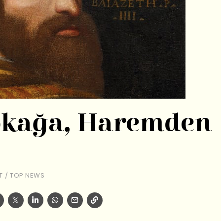
okağa, Haremden
T
/
TOP NEWS