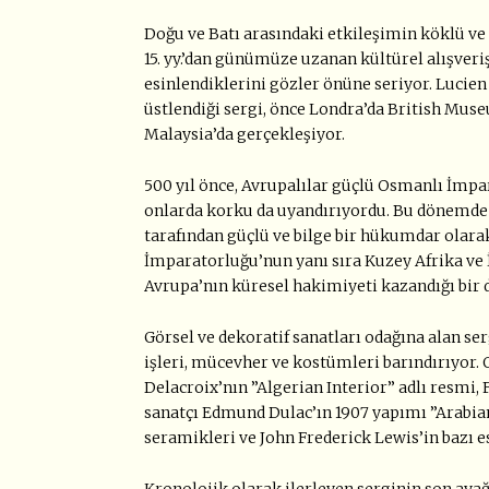
Doğu ve Batı arasındaki etkileşimin köklü ve
15. yy.’dan günümüze uzanan kültürel alışveriş
esinlendiklerini gözler önüne seriyor. Lucie
üstlendiği sergi, önce Londra’da British Mu
Malaysia’da gerçekleşiyor.
500 yıl önce, Avrupalılar güçlü Osmanlı İmpa
onlarda korku da uyandırıyordu. Bu dönemde 1.
tarafından güçlü ve bilge bir hükumdar olara
İmparatorluğu’nun yanı sıra Kuzey Afrika ve İ
Avrupa’nın küresel hakimiyeti kazandığı bir dü
Görsel ve dekoratif sanatları odağına alan ser
işleri, mücevher ve kostümleri barındırıyor.
Delacroix’nın ”Algerian Interior” adlı resmi,
sanatçı Edmund Dulac’ın 1907 yapımı ”Arabian
seramikleri ve John Frederick Lewis’in bazı e