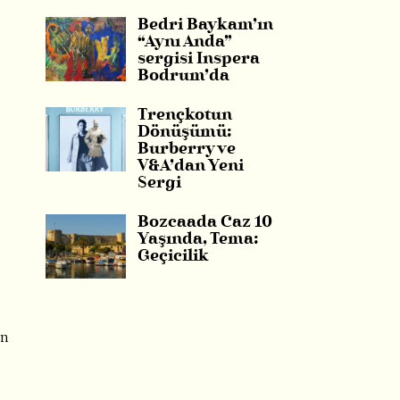
Bedri Baykam’ın
“Aynı Anda”
sergisi Inspera
Bodrum’da
Trençkotun
Dönüşümü:
Burberry ve
V&A’dan Yeni
Sergi
Bozcaada Caz 10
Yaşında, Tema:
Geçicilik
in