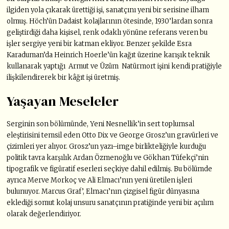
ilgiden yola çıkarak ürettiği işi, sanatçını yeni bir serisine ilham
olmuş. Höch’ün Dadaist kolajlarının ötesinde, 1930’lardan sonra
geliştirdiği daha kişisel, renk odaklı yönüne referans veren bu
işler sergiye yeni bir katman ekliyor. Benzer şekilde Esra
Karaduman’da Heinrich Hoerle’ün kağıt üzerine karışık teknik
kullanarak yaptığı Armut ve Üzüm Natürmort işini kendi pratiğiyle
ilişkilendirerek bir kâğıt işi üretmiş.
Yaşayan Meseleler
Serginin son bölümünde, Yeni Nesnellik’in sert toplumsal
eleştirisini temsil eden Otto Dix ve George Grosz’un gravürleri ve
çizimleri yer alıyor. Grosz’un yazı–imge birlikteliğiyle kurduğu
politik tavra karşılık Ardan Özmenoğlu ve Gökhan Tüfekçi’nin
tipografik ve figüratif eserleri seçkiye dahil edilmiş. Bu bölümde
ayrıca Merve Morkoç ve Ali Elmacı’nın yeni üretilen işleri
bulunuyor. Marcus Graf’, Elmacı’nın çizgisel figür dünyasına
eklediği somut kolaj unsuru sanatçının pratiğinde yeni bir açılım
olarak değerlendiriyor.