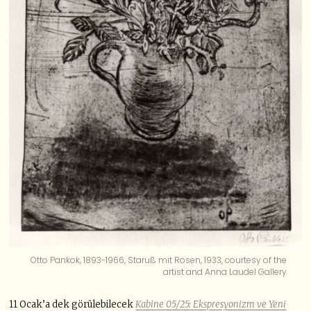
Otto Pankok, 1893-1966, Staruß mit Rosen, 1933, courtesy of the
artist and Anna Laudel Gallery
11 Ocak’a dek görülebilecek
Kabine 05/25: Ekspresyonizm ve Yeni