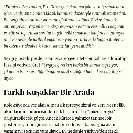
“Elimizde Beckmann, Dix, Grosz gibi akımlara yön vermiş sanatçıların
işleri vardı; ama bunları klasik bir müze düzeniyle sunmak istemedim.
Bu, serginin araştırma sorusunu görünmez kılardı. Bizi asıl merak
ettiren şuydu: Yüz yıl önce Ekspresyonizm ve Yeni Nesnellik’i doğuran
estetik ve toplumsal sorular bugün hâlâ sanatçılar tarafından taşınıyor
mu? Bu nedenle tarihsel yapıtların yanına Türkiye’de bugün üreten ve
bu estetikle akrabalık kuran sanatçıları yerleştirdik.”
Sergi girişteki perdeli alan, ziyaretçiye adeta bir kabine adım attığı
hissini veriyor. Graf
“Sergiye girerken başka bir zamana geçiyor,
çıkarken ise bu estetiğin bugüne nasıl sızdığını fark ederek ayrılıyor,”
diyor.
Farklı Kuşaklar Bir Arada
Koleksiyonda yer alan Alman Ekspresyonizmi ve Yeni Nesnellik
akımlarının kurucu isimleri tek başlarına bir “müze sergisi”
oluşturabilecek güçte. Ancak küratör, yalnızca tarihsel bir
gösterim yerine güncel sanat pratikleriyle karşılaşma alanı
yaratmayı seçtiğini vurguluyor. Bu nedenle Türkiye’den farklı