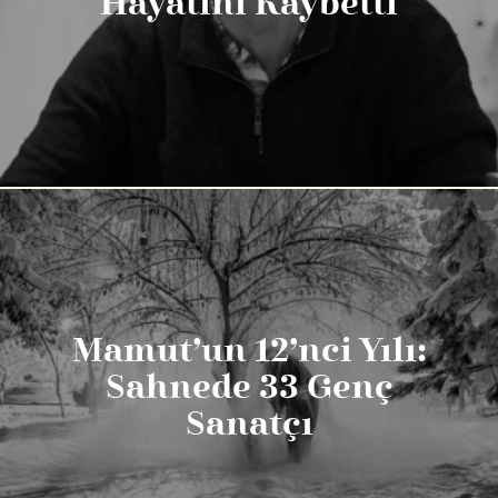
Hayatını Kaybetti
Mamut’un 12’nci Yılı:
Sahnede 33 Genç
Sanatçı