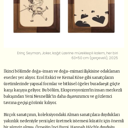
Erinç Seyman, Joker, kağıt üzerine mürekkepli kalem, her biri
63×50 cm (çerçeveli), 2025
İkinci bölümde doğa–insan ve doğa–mimari ilişkisine odaklanan
eserler yer alıyor. Erol Eskici ve Kemal Köse gibi sanatçıların
üretimlerinde yapısal formlar ve bitkisel öğeler buradaeşit güçte
karşı karşıya geliyor. Bu bölüm, Ekspresyonizm’in insan merkezli
bakışından Yeni Nesnellik’in daha dışavurumcu ve gözlemci
tavrına geçişi görünür kılıyor.
Birçok sanatçının, koleksiyondaki Alman sanatçılara duydukları
yakınlık nedeniyle yeni işler üretmek istemesi küratör için önemli
bir sürpriz olmuş. Örneğin İnci Furni, Hannah Höch’e duyduğu