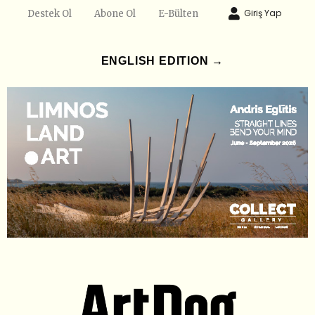
Giriş Yap
Destek Ol
Abone Ol
E-Bülten
ENGLISH EDITION →