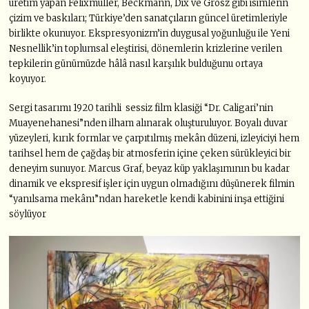
üretim yapan Felixmüller, Beckmann, Dix ve Grosz gibi isimlerin
çizim ve baskıları; Türkiye’den sanatçıların güncel üretimleriyle
birlikte okunuyor. Ekspresyonizm’in duygusal yoğunluğu ile Yeni
Nesnellik’in toplumsal eleştirisi, dönemlerin krizlerine verilen
tepkilerin günümüzde hâlâ nasıl karşılık bulduğunu ortaya
koyuyor.
Sergi tasarımı 1920 tarihli sessiz film klasiği “Dr. Caligari’nin
Muayenehanesi”nden ilham alınarak oluşturuluyor. Boyalı duvar
yüzeyleri, kırık formlar ve çarpıtılmış mekân düzeni, izleyiciyi hem
tarihsel hem de çağdaş bir atmosferin içine çeken sürükleyici bir
deneyim sunuyor. Marcus Graf, beyaz küp yaklaşımının bu kadar
dinamik ve ekspresif işler için uygun olmadığını düşünerek filmin
“yanılsama mekânı”ndan hareketle kendi kabinini inşa ettiğini
söylüyor