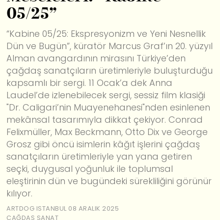
05/25”
“Kabine 05/25: Ekspresyonizm ve Yeni Nesnellik
Dün ve Bugün”, küratör Marcus Graf’ın 20. yüzyıl
Alman avangardının mirasını Türkiye’den
çağdaş sanatçıların üretimleriyle buluşturduğu
kapsamlı bir sergi. 11 Ocak’a dek Anna
Laudel’de izlenebilecek sergi, sessiz film klasiği
"Dr. Caligari’nin Muayenehanesi"nden esinlenen
mekânsal tasarımıyla dikkat çekiyor. Conrad
Felixmüller, Max Beckmann, Otto Dix ve George
Grosz gibi öncü isimlerin kâğıt işlerini çağdaş
sanatçıların üretimleriyle yan yana getiren
seçki, duygusal yoğunluk ile toplumsal
eleştirinin dün ve bugündeki sürekliliğini görünür
kılıyor.
ARTDOG ISTANBUL
08 ARALIK 2025
ÇAĞDAŞ SANAT