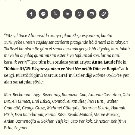
“Yüz yıl önce Almanya’da ortaya çıkan Ekspresyonizm, bugün
Türkiye’de üreten çağdaş sanatçıların pratiğinde hâlâ nasıl iz bırakıyor?
Tarihsel bir akım ile güncel sanat arasında gerçek bir diyalog kurulabilir
mi ve bu diyalog günümüzün estetik ve toplumsal sorularına nasıl
karşılık verir?”
İşte tüm bu sorulara yanıt arıyor
Anna Laudel
‘deki
“Kabine 05/25: Ekspresyonizm ve Yeni Nesnellik Dün ve Bugün”
adlı
sergi. Küratörlüğünü Marcus Graf’ın üstlendiği
Kabine 05/25
‘te yer
alan sanatçılar şöyle:
Max Beckmann, Ayşe Bezenmiş, Ramazan Can, Antonio Cosentino, Otto
Dix, Ali Elmacı, Erol Eskici, Conrad Felixmüller, İnci Furni, Walter
Gramatté, George Grosz, Mehmet Güleryüz, Heinrich Hoerle, Hannah
Höch, Esra Karaduman, Kemal Köse, Ewald Mataré, Merve Morkoç,
Ardan Özmenoğlu & Gökhan Tüfekçi, Otto Pankok, Christian Rohlfs ve
Erinç Seymen.