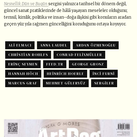
Nesnellik Dün ve Bugün
sergisi yalnızca tarihsel bir dönem değil,
güncel sanat pratiklerinde de hâlâ yaşayan meseleler olduğunu;
temsil, kimlik, politika ve insan–doğa ilişkisi gibi konuların aradan
geçen yüz yıla rağmen güncelliğini koruduğunu ortaya koyuyor.
ALI ELMACI
ANNA LAUDEL
ARDAN ÖZMENOĞLU
CHRISTIAN ROHLFS
CONRAD FELIXMÜLLER
ERINÇ SEYMEN
FEED_TR
GEORGE GROSZ
HANNAH HÖCH
HEINRICH HOERLE
İNCI FURNI
MARCUS GRAF
MEHMET GÜLERYÜZ
SERGILER