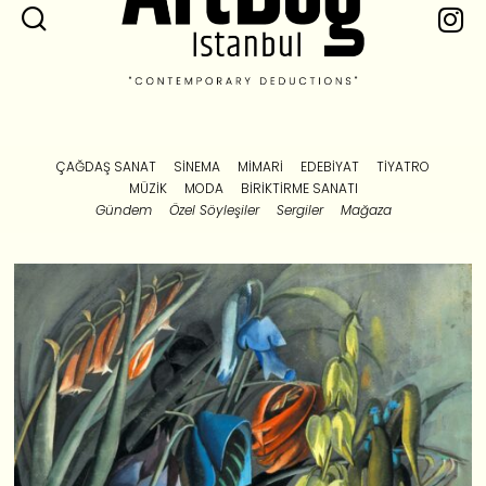
ÇAĞDAŞ SANAT
SINEMA
MIMARI
EDEBIYAT
TIYATRO
MÜZIK
MODA
BIRIKTIRME SANATI
Gündem
Özel Söyleşiler
Sergiler
Mağaza