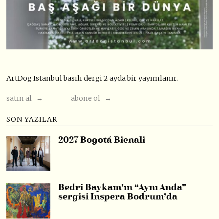
ArtDog Istanbul basılı dergi 2 ayda bir yayımlanır.
satın al →
abone ol →
SON YAZILAR
2027 Bogotá Bienali
Bedri Baykam’ın “Aynı Anda”
sergisi Inspera Bodrum’da