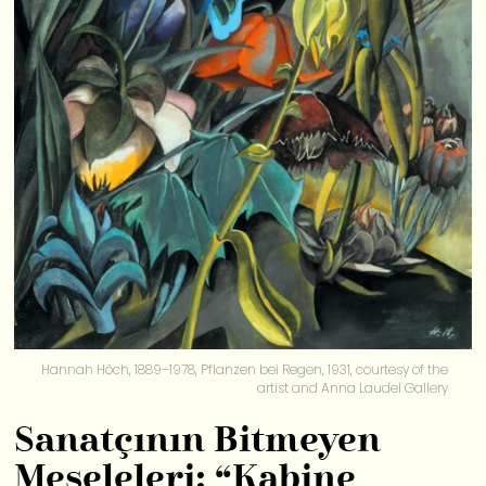
Hannah Höch, 1889–1978, Pflanzen bei Regen, 1931, courtesy of the
artist and Anna Laudel Gallery
Sanatçının Bitmeyen
Meseleleri: “Kabine