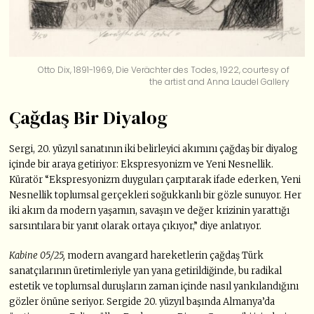
Otto Dix, 1891-1969, Die Verächter des Todes, 1922, courtesy of
the artist and Anna Laudel Gallery
Çağdaş Bir Diyalog
Sergi, 20. yüzyıl sanatının iki belirleyici akımını çağdaş bir diyalog
içinde bir araya getiriyor: Ekspresyonizm ve Yeni Nesnellik.
Küratör “Ekspresyonizm duyguları çarpıtarak ifade ederken, Yeni
Nesnellik toplumsal gerçekleri soğukkanlı bir gözle sunuyor. Her
iki akım da modern yaşamın, savaşın ve değer krizinin yarattığı
sarsıntılara bir yanıt olarak ortaya çıkıyor,” diye anlatıyor.
Kabine 05/25,
modern avangard hareketlerin çağdaş Türk
sanatçılarının üretimleriyle yan yana getirildiğinde, bu radikal
estetik ve toplumsal duruşların zaman içinde nasıl yankılandığını
gözler önüne seriyor. Sergide 20. yüzyıl başında Almanya’da