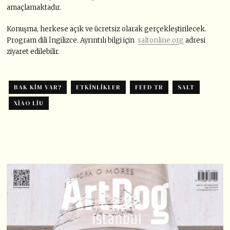
amaçlamaktadır.
Konuşma, herkese açık ve ücretsiz olarak gerçekleştirilecek.
Program dili İngilizce. Ayrıntılı bilgi için
saltonline.org
adresi
ziyaret edilebilir.
BAK KIM VAR?
ETKINLIKLER
FEED TR
SALT
XIAO LIU