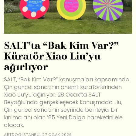
SALT’ta “Bak Kim Var?”
Küratör Xiao Liu’yu
ağırlıyor
SALT, “Bak Kim Var?” konuşmaları kapsamında
Çin güncel sanatının önemli küratörlerinden
Xiao Liu’yu ağırlıyor. 28 Ocak’ta SALT
Beyoğlu’nda gerçekleşecek konuşmada Liu,
Çin güncel sanatının seyrinde belirleyici bir
kırılma anı olan ’85 Yeni Dalga hareketini ele
alacak.
ARTDOG ISTANBUL
27 OCAK 2026