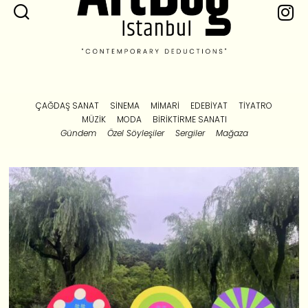
ÇAĞDAŞ SANAT
SINEMA
MIMARI
EDEBIYAT
TIYATRO
MÜZIK
MODA
BIRIKTIRME SANATI
Gündem
Özel Söyleşiler
Sergiler
Mağaza