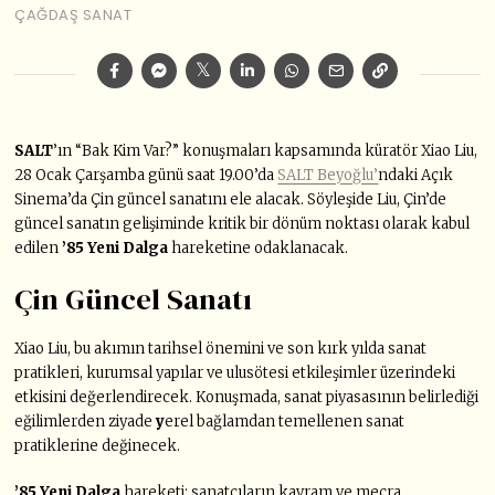
ÇAĞDAŞ SANAT
SALT
’ın “Bak Kim Var?” konuşmaları kapsamında küratör Xiao Liu,
28 Ocak Çarşamba günü saat 19.00’da
SALT Beyoğlu’
ndaki Açık
Sinema’da Çin güncel sanatını ele alacak. Söyleşide Liu, Çin’de
güncel sanatın gelişiminde kritik bir dönüm noktası olarak kabul
edilen
’85 Yeni Dalga
hareketine odaklanacak.
Çin Güncel Sanatı
Xiao Liu, bu akımın tarihsel önemini ve son kırk yılda sanat
pratikleri, kurumsal yapılar ve ulusötesi etkileşimler üzerindeki
etkisini değerlendirecek. Konuşmada, sanat piyasasının belirlediği
eğilimlerden ziyade
y
erel bağlamdan temellenen sanat
pratiklerine değinecek.
’85 Yeni Dalga
hareketi; sanatçıların kavram ve mecra