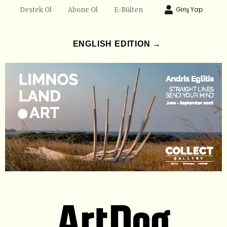
Giriş Yap
Destek Ol
Abone Ol
E-Bülten
ENGLISH EDITION →