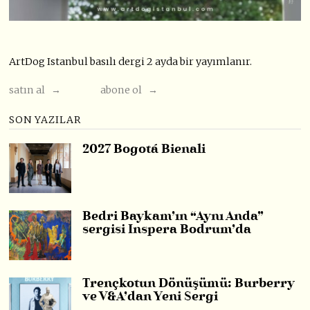
ArtDog Istanbul basılı dergi 2 ayda bir yayımlanır.
satın al →
abone ol →
SON YAZILAR
2027 Bogotá Bienali
Bedri Baykam’ın “Aynı Anda”
sergisi Inspera Bodrum’da
Trençkotun Dönüşümü: Burberry
ve V&A’dan Yeni Sergi