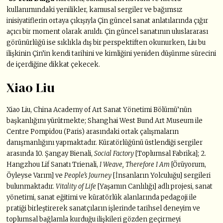
kullanımındaki yenilikler, kamusal sergiler ve bağımsız
inisiyatiflerin ortaya çıkışıyla Çin güncel sanat anlatılarında çığır
açıcı bir moment olarak anıldı. Çin güncel sanatının uluslararası
görünürlüğü ise sıklıkla dış bir perspektiften okunurken, Liu bu
ilişkinin Çin’in kendi tarihini ve kimliğini yeniden düşünme sürecini
de içerdiğine dikkat çekecek.
Xiao Liu
Xiao Liu, China Academy of Art Sanat Yönetimi Bölümü’nün
başkanlığını yürütmekte; Shanghai West Bund Art Museum ile
Centre Pompidou (Paris) arasındaki ortak çalışmaların
danışmanlığını yapmaktadır. Küratörlüğünü üstlendiği sergiler
arasında 10. Şangay Bienali,
Social Factory
[Toplumsal Fabrika]; 2.
Hangzhou Lif Sanatı Trienali,
I Weave, Therefore I Am
[Örüyorum,
Öyleyse Varım] ve
People’s Journey
[İnsanların Yolculuğu] sergileri
bulunmaktadır.
Vitality of Life
[Yaşamın Canlılığı] adlı projesi, sanat
yönetimi, sanat eğitimi ve küratörlük alanlarında pedagoji ile
pratiği birleştirerek sanatçıların işlerinde tarihsel deneyim ve
toplumsal bağlamla kurduğu ilişkileri gözden geçirmeyi