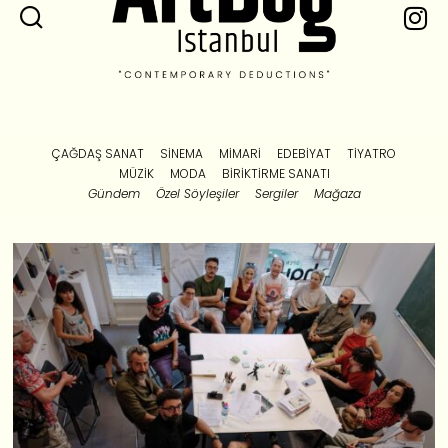
ÇAĞDAŞ SANAT
SINEMA
MIMARI
EDEBIYAT
TIYATRO
MÜZIK
MODA
BIRIKTIRME SANATI
Gündem
Özel Söyleşiler
Sergiler
Mağaza