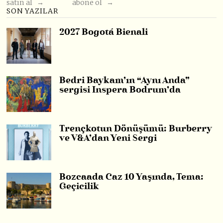
satın al →
abone ol →
SON YAZILAR
2027 Bogotá Bienali
Bedri Baykam’ın “Aynı Anda”
sergisi Inspera Bodrum’da
Trençkotun Dönüşümü: Burberry
ve V&A’dan Yeni Sergi
Bozcaada Caz 10 Yaşında, Tema:
Geçicilik