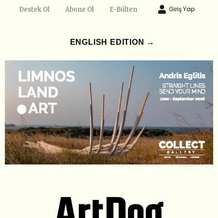
Giriş Yap
Destek Ol
Abone Ol
E-Bülten
ENGLISH EDITION →