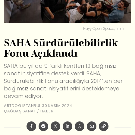
Hayy Open Space, İzmir
SAHA Sürdürülebilirlik
Fonu Açıklandı
SAHA bu yıl da 9 farklı kentten 12 bağımsız
sanat inisiyatifine destek verdi. SAHA,
Sürdürülebilirlik Fonu aracılığıyla 2014'ten beri
bağımsız sanat inisiyatiflerini desteklemeye
devam ediyor.
ARTDOG ISTANBUL
30 KASIM 2024
ÇAĞDAŞ SANAT
/
HABER