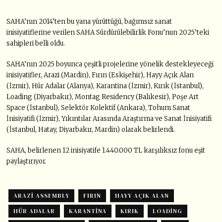
SAHA’nın 2014’ten bu yana yürüttüğü, bağımsız sanat
inisiyatiflerine verilen SAHA Sürdürülebilirlik Fonu’nun 2025’teki
sahipleri belli oldu.
SAHA’nın 2025 boyunca çeşitli projelerine yönelik destekleyeceği
inisiyatifler, Arazi (Mardin), Fırın (Eskişehir), Hayy Açık Alan
(İzmir), Hür Adalar (Alanya), Karantina (İzmir), Kırık (İstanbul),
Loading (Diyarbakır), Montag Residency (Balıkesir), Poşe Art
Space (İstanbul), Selektör Kolektif (Ankara), Tohum Sanat
İnisiyatifi (İzmir), Yıkıntılar Arasında Araştırma ve Sanat İnisiyatifi
(İstanbul, Hatay, Diyarbakır, Mardin) olarak belirlendi.
SAHA, belirlenen 12 inisiyatife 1.440.000 TL karşılıksız fonu eşit
paylaştırıyor.
ARAZI ASSEMBLY
FIRIN
HAYY AÇIK ALAN
HÜR ADALAR
KARANTINA
KIRIK
LOADING