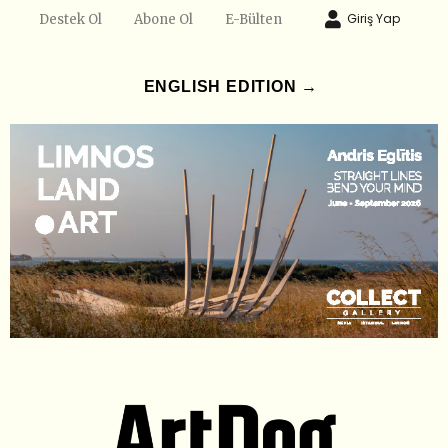
Giriş Yap
Destek Ol
Abone Ol
E-Bülten
ENGLISH EDITION →