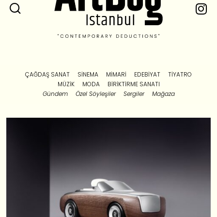
ÇAĞDAŞ SANAT
SINEMA
MIMARI
EDEBIYAT
TIYATRO
MÜZIK
MODA
BIRIKTIRME SANATI
Gündem
Özel Söyleşiler
Sergiler
Mağaza