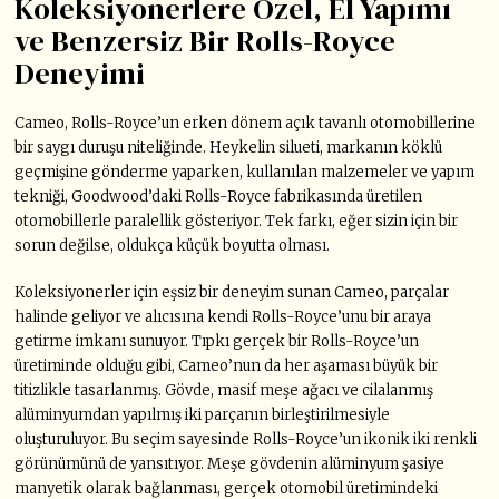
Koleksiyonerlere Özel, El Yapımı
ve Benzersiz Bir Rolls-Royce
Deneyimi
Cameo, Rolls-Royce’un erken dönem açık tavanlı otomobillerine
bir saygı duruşu niteliğinde. Heykelin silueti, markanın köklü
geçmişine gönderme yaparken, kullanılan malzemeler ve yapım
tekniği, Goodwood’daki Rolls-Royce fabrikasında üretilen
otomobillerle paralellik gösteriyor. Tek farkı, eğer sizin için bir
sorun değilse, oldukça küçük boyutta olması.
Koleksiyonerler için eşsiz bir deneyim sunan Cameo, parçalar
halinde geliyor ve alıcısına kendi Rolls-Royce’unu bir araya
getirme imkanı sunuyor. Tıpkı gerçek bir Rolls-Royce’un
üretiminde olduğu gibi, Cameo’nun da her aşaması büyük bir
titizlikle tasarlanmış. Gövde, masif meşe ağacı ve cilalanmış
alüminyumdan yapılmış iki parçanın birleştirilmesiyle
oluşturuluyor. Bu seçim sayesinde Rolls-Royce’un ikonik iki renkli
görünümünü de yansıtıyor. Meşe gövdenin alüminyum şasiye
manyetik olarak bağlanması, gerçek otomobil üretimindeki