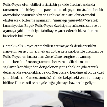
Rolls-Royce otomobilleri tavizsiz bir şekilde üretim bandında
tamamen elde birleştirilen parçalardan oluşuyor. Bu yüzden her bir
otomobil için yürütülen bu titiz çalışmaların artık bir otomobil
oluşturacak birleşme aşamasını
“marriage yani evlilik”
diyerek
tanımlıyorlar. Birçok Rolls-Royce özel sipariş müşterisi sadece bu
aşamaya şahit olmak için fabrikayı ziyaret ederek bizzat üretim
bandında bulunuyor.
Gerçek Rolls-Royce otomobilleri aratmayacak denli özenli bu
minyatür versiyonun iç mekanı 3D baskı teknolojisiyle üretilmiş ve
Rolls-Royce’un imzası olan
Grace White
rengine boyanmış.
Dönerken “RR” monogramının her zaman dik durmasını
sağlayan kendiliğinden dengelenen jant göbekleri gibi otantik
detayları da ayrıca dikkat çekici. Son olarak, kendine ait bir de özel
şoförü bulunan Cameo, sürücüsünün de kokpitteki yerini almasıyla
birlikte lüks ve stilize bir yolculuğa çıkmaya hazır hale geliyor.