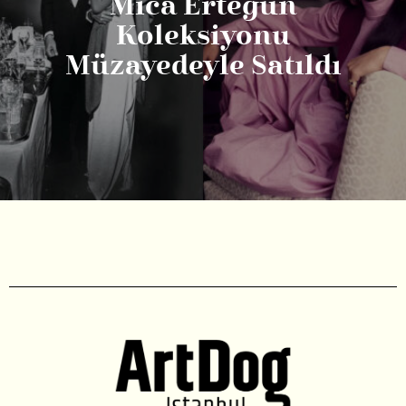
Mica Ertegün
Koleksiyonu
Müzayedeyle Satıldı