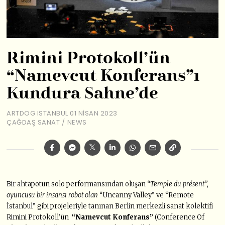
Rimini Protokoll’ün
“Namevcut Konferans”ı
Kundura Sahne’de
ARTDOG ISTANBUL
01 NISAN 2023
ÇAĞDAŞ SANAT
/
NEWS
Bir ahtapotun solo performansından oluşan
“
Temple du pré
sent”,
oyuncusu bir insansı robot olan
“Uncanny Valley” ve “Remote
İstanbul” gibi projeleriyle tanınan Berlin merkezli sanat kolektifi
Rimini Protokoll’ün
“Namevcut Konferans”
(Conference Of