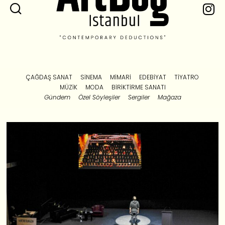
ÇAĞDAŞ SANAT
SINEMA
MIMARI
EDEBIYAT
TIYATRO
MÜZIK
MODA
BIRIKTIRME SANATI
Gündem
Özel Söyleşiler
Sergiler
Mağaza