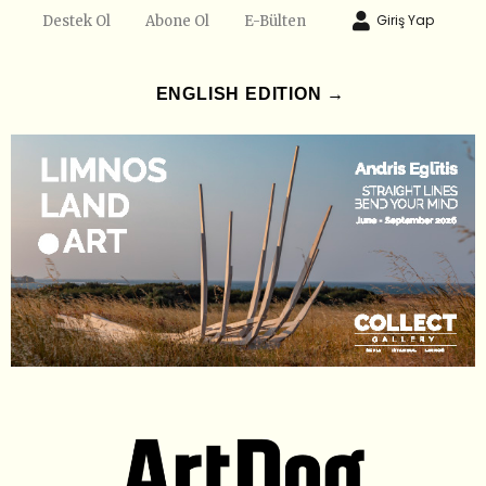
Giriş Yap
Destek Ol
Abone Ol
E-Bülten
ENGLISH EDITION →