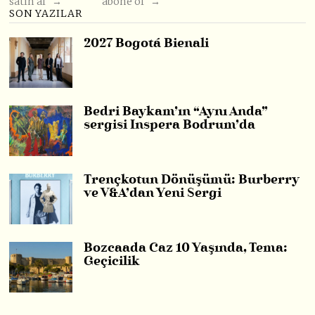
satın al →
abone ol →
SON YAZILAR
2027 Bogotá Bienali
Bedri Baykam’ın “Aynı Anda”
sergisi Inspera Bodrum’da
Trençkotun Dönüşümü: Burberry
ve V&A’dan Yeni Sergi
Bozcaada Caz 10 Yaşında, Tema:
Geçicilik