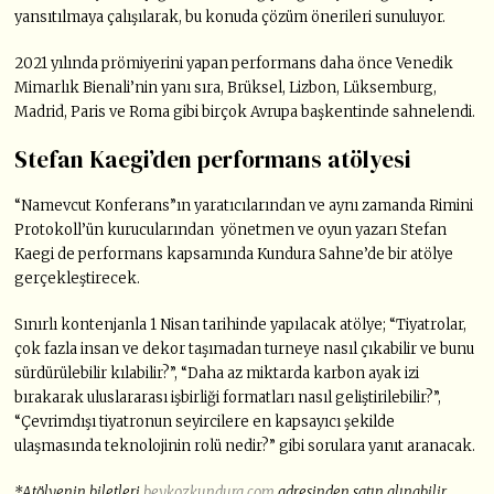
yansıtılmaya çalışılarak, bu konuda çözüm önerileri sunuluyor.
2021 yılında prömiyerini yapan performans daha önce Venedik
Mimarlık Bienali’nin yanı sıra, Brüksel, Lizbon, Lüksemburg,
Madrid, Paris ve Roma gibi birçok Avrupa başkentinde sahnelendi.
Stefan Kaegi’den performans atölyesi
“Namevcut Konferans”ın yaratıcılarından ve aynı zamanda Rimini
Protokoll’ün kurucularından yönetmen ve oyun yazarı Stefan
Kaegi de performans kapsamında Kundura Sahne’de bir atölye
gerçekleştirecek.
Sınırlı kontenjanla 1 Nisan tarihinde yapılacak atölye; “Tiyatrolar,
çok fazla insan ve dekor taşımadan turneye nasıl çıkabilir ve bunu
sürdürülebilir kılabilir?”, “Daha az miktarda karbon ayak izi
bırakarak uluslararası işbirliği formatları nasıl geliştirilebilir?”,
“Çevrimdışı tiyatronun seyircilere en kapsayıcı şekilde
ulaşmasında teknolojinin rolü nedir?” gibi sorulara yanıt aranacak.
*Atölyenin biletleri
beykozkundura.com
adresinden satın alınabilir.