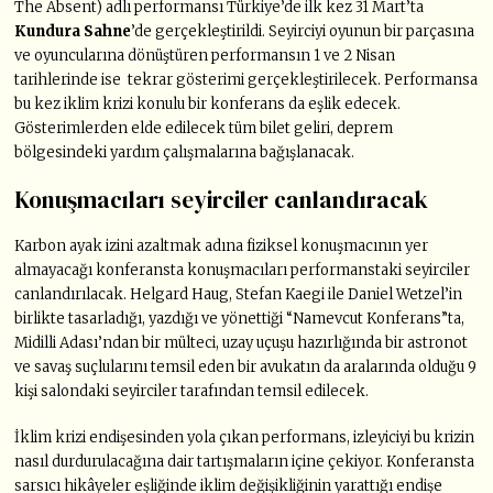
The Absent) adlı performansı Türkiye’de ilk kez 31 Mart’ta
Kundura Sahne
’de gerçekleştirildi. Seyirciyi oyunun bir parçasına
ve oyuncularına dönüştüren performansın 1 ve 2 Nisan
tarihlerinde ise tekrar gösterimi gerçekleştirilecek. Performansa
bu kez iklim krizi konulu bir konferans da eşlik edecek.
Gösterimlerden elde edilecek tüm bilet geliri, deprem
bölgesindeki yardım çalışmalarına bağışlanacak.
Konuşmacıları seyirciler canlandıracak
Karbon ayak izini azaltmak adına fiziksel konuşmacının yer
almayacağı konferansta konuşmacıları performanstaki seyirciler
canlandırılacak. Helgard Haug, Stefan Kaegi ile Daniel Wetzel’in
birlikte tasarladığı, yazdığı ve yönettiği “Namevcut Konferans”ta,
Midilli Adası’ndan bir mülteci, uzay uçuşu hazırlığında bir astronot
ve savaş suçlularını temsil eden bir avukatın da aralarında olduğu 9
kişi salondaki seyirciler tarafından temsil edilecek.
İklim krizi endişesinden yola çıkan performans, izleyiciyi bu krizin
nasıl durdurulacağına dair tartışmaların içine çekiyor. Konferansta
sarsıcı hikâyeler eşliğinde iklim değişikliğinin yarattığı endişe