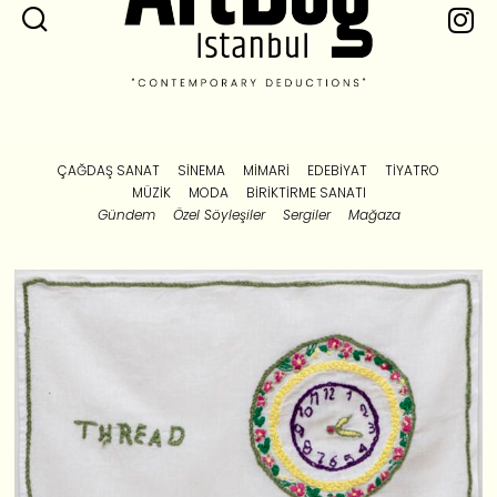
ÇAĞDAŞ SANAT
SINEMA
MIMARI
EDEBIYAT
TIYATRO
MÜZIK
MODA
BIRIKTIRME SANATI
Gündem
Özel Söyleşiler
Sergiler
Mağaza