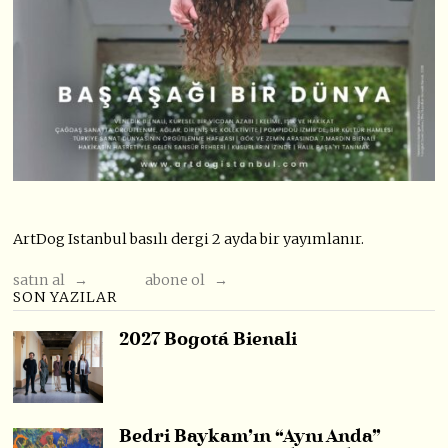
ArtDog Istanbul basılı dergi 2 ayda bir yayımlanır.
satın al →
abone ol →
SON YAZILAR
2027 Bogotá Bienali
Bedri Baykam’ın “Aynı Anda”