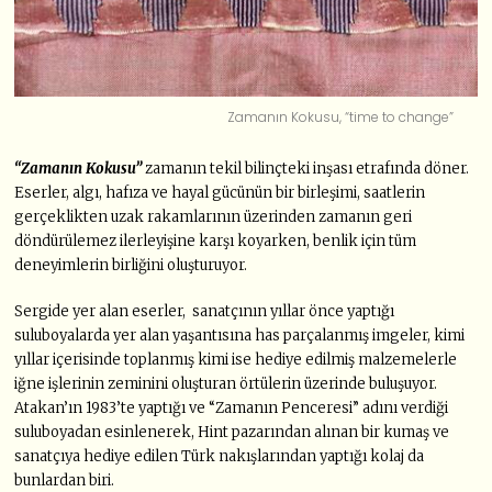
Zamanın Kokusu, “time to change”
“Zamanın Kokusu”
zamanın tekil bilinçteki inşası etrafında döner.
Eserler, algı, hafıza ve hayal gücünün bir birleşimi, saatlerin
gerçeklikten uzak rakamlarının üzerinden zamanın geri
döndürülemez ilerleyişine karşı koyarken, benlik için tüm
deneyimlerin birliğini oluşturuyor.
Sergide yer alan eserler, sanatçının yıllar önce yaptığı
suluboyalarda yer alan yaşantısına has parçalanmış imgeler, kimi
yıllar içerisinde toplanmış kimi ise hediye edilmiş malzemelerle
iğne işlerinin zeminini oluşturan örtülerin üzerinde buluşuyor.
Atakan’ın 1983’te yaptığı ve “Zamanın Penceresi” adını verdiği
suluboyadan esinlenerek, Hint pazarından alınan bir kumaş ve
sanatçıya hediye edilen Türk nakışlarından yaptığı kolaj da
bunlardan biri.