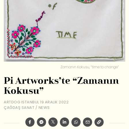
Zamanın Kokusu, “time to change”
Pi Artworks’te “Zamanın
Kokusu”
ARTDOG ISTANBUL
19 ARALIK 2022
ÇAĞDAŞ SANAT
/
NEWS