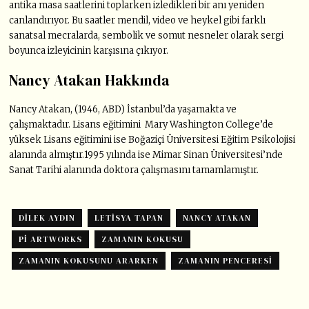
antika masa saatlerini toplarken izledikleri bir anı yeniden
canlandırıyor. Bu saatler mendil, video ve heykel gibi farklı
sanatsal mecralarda, sembolik ve somut nesneler olarak sergi
boyunca izleyicinin karşısına çıkıyor.
Nancy Atakan Hakkında
Nancy Atakan, (1946, ABD) İstanbul’da yaşamakta ve
çalışmaktadır. Lisans eğitimini Mary Washington College’de
yüksek Lisans eğitimini ise Boğaziçi Üniversitesi Eğitim Psikolojisi
alanında almıştır.1995 yılında ise Mimar Sinan Üniversitesi’nde
Sanat Tarihi alanında doktora çalışmasını tamamlamıştır.
DILEK AYDIN
LETISYA TAPAN
NANCY ATAKAN
PI ARTWORKS
ZAMANIN KOKUSU
ZAMANIN KOKUSUNU ARARKEN
ZAMANIN PENCERESI