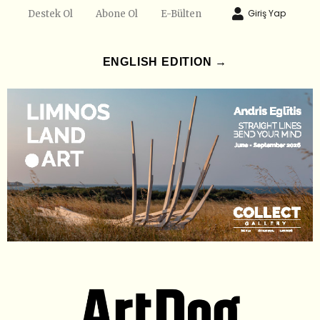
Giriş Yap
Destek Ol
Abone Ol
E-Bülten
ENGLISH EDITION →