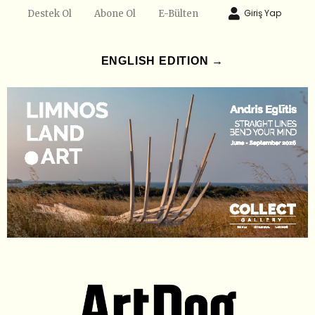
Giriş Yap
Destek Ol
Abone Ol
E-Bülten
ENGLISH EDITION →