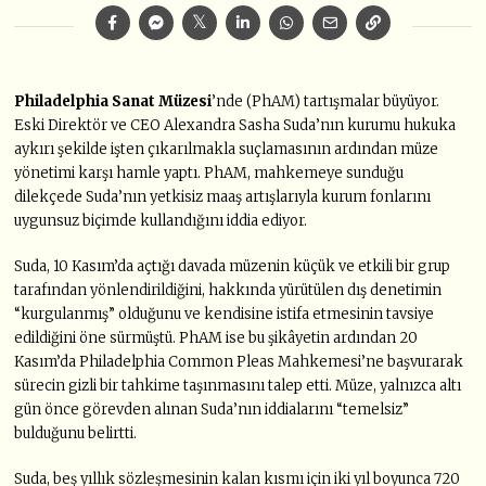
Philadelphia Sanat Müzesi
’nde (PhAM) tartışmalar büyüyor.
Eski Direktör ve CEO Alexandra Sasha Suda’nın kurumu hukuka
aykırı şekilde işten çıkarılmakla suçlamasının ardından müze
yönetimi karşı hamle yaptı. PhAM, mahkemeye sunduğu
dilekçede Suda’nın yetkisiz maaş artışlarıyla kurum fonlarını
uygunsuz biçimde kullandığını iddia ediyor.
Suda, 10 Kasım’da açtığı davada müzenin küçük ve etkili bir grup
tarafından yönlendirildiğini, hakkında yürütülen dış denetimin
“kurgulanmış” olduğunu ve kendisine istifa etmesinin tavsiye
edildiğini öne sürmüştü. PhAM ise bu şikâyetin ardından 20
Kasım’da Philadelphia Common Pleas Mahkemesi’ne başvurarak
sürecin gizli bir tahkime taşınmasını talep etti. Müze, yalnızca altı
gün önce görevden alınan Suda’nın iddialarını “temelsiz”
bulduğunu belirtti.
Suda, beş yıllık sözleşmesinin kalan kısmı için iki yıl boyunca 720