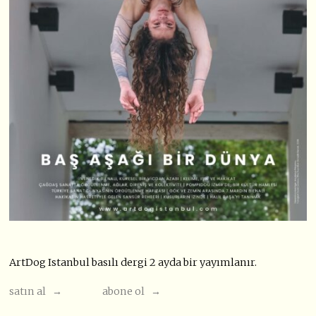
ArtDog Istanbul basılı dergi 2 ayda bir yayımlanır.
satın al →
abone ol →