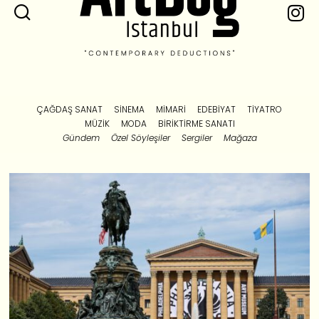
ÇAĞDAŞ SANAT
SINEMA
MIMARI
EDEBIYAT
TIYATRO
MÜZIK
MODA
BIRIKTIRME SANATI
Gündem
Özel Söyleşiler
Sergiler
Mağaza