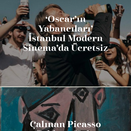
‘Oscar’ın
Yabancıları’
İstanbul Modern
Sinema’da Ücretsiz
Çalınan Picasso