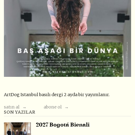
ArtDog Istanbul basılı dergi 2 ayda bir yayımlanır.
satın al →
abone ol →
SON YAZILAR
2027 Bogotá Bienali