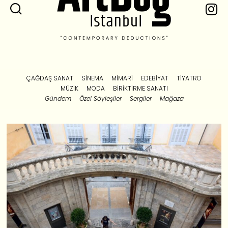
ÇAĞDAŞ SANAT
SINEMA
MIMARI
EDEBIYAT
TIYATRO
MÜZIK
MODA
BIRIKTIRME SANATI
Gündem
Özel Söyleşiler
Sergiler
Mağaza