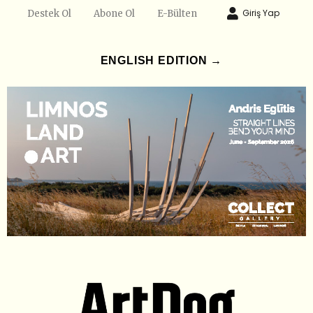
Giriş Yap
Destek Ol
Abone Ol
E-Bülten
ENGLISH EDITION →