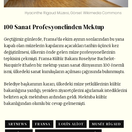
Hyacinthe Rigaud Müzesi, Görsel: Wikimedia Commons
100 Sanat Profesyonelinden Mektup
Geçtiğimiz günlerde, Fransa’da ekim ayının sonlarından bu yana
kapalı olan müzelerin kapılarını açacakları tarihin üçüncü kez
değiştirilmesi, ülkenin önde gelen müze profesyonellerinin
tepkisini çekmişti. Fransa Kültür Bakanı Roselyne Bachelot-
Narquin’e ithafen bir mektup yazan sanat dünyasının 100 önemli
ismi, ülkedeki sanat kuruluşların açılması çağrısında bulunmuştu.
Belediye başkanının kararı, ülkedeki müze yetkililerinin kültür
bakanlığına yazdığı, yeniden ziyaretçilerini ağırlamak istediklerini
belirten açık mektubun ardından geldi. Mektuba kültür
bakanlığından olumlu bir cevap gelmemişti.
ARTNEWS
FRANSA
LOUIS ALIOT
MUSÉE RIGAUD