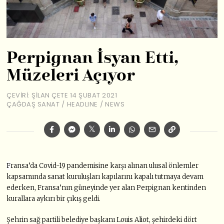
Perpignan İsyan Etti,
Müzeleri Açıyor
ÇEVIRI: ŞILAN ÇETE
14 ŞUBAT 2021
ÇAĞDAŞ SANAT
/
HEADLINE
/
NEWS
F
ransa’da Covid-19 pandemisine karşı alınan ulusal önlemler
kapsamında sanat kuruluşları kapılarını kapalı tutmaya devam
ederken, Fransa’nın güneyinde yer alan Perpignan kentinden
kurallara aykırı bir çıkış geldi.
Şehrin sağ partili belediye başkanı Louis Aliot, şehirdeki dört