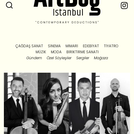
ÇAĞDAŞ SANAT
SINEMA
MIMARI
EDEBIYAT
TIYATRO
MÜZIK
MODA
BIRIKTIRME SANATI
Gündem
Özel Söyleşiler
Sergiler
Mağaza