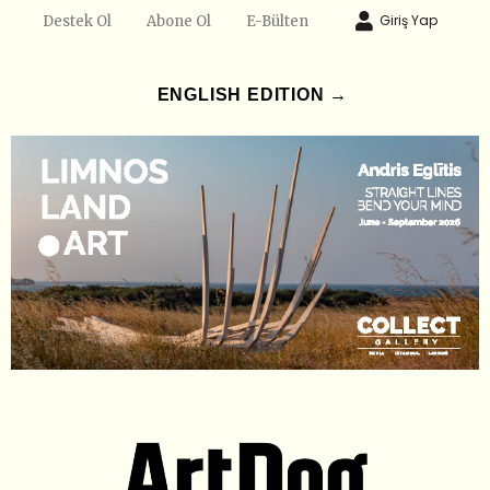
Giriş Yap
Destek Ol
Abone Ol
E-Bülten
ENGLISH EDITION →