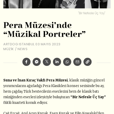
"Bir Nefesle Üç Yay"
Pera Müzesi’nde
“Müzikal Portreler”
ARTDOG ISTANBUL
03 MAYIS 2023
MÜZIK
/
NEWS
Suna ve İnan Kıraç Vakfı Pera Müzesi
, klasik müziğin güncel
yorumcularını ağırladığı Pera Klasikleri konser serisinde bu ay,
hem çağdaş Türk bestecilerin eserlerini hem de klasik batı
müziğinden eserleri izleyiciyle buluşturan
“Bir Nefesle Üç Yay”
flütlü kuarteti konuk ediyor.
Çağ Erçağ, Anıl Acun Kıvrak, Esen Kıvrak ve Filip Kowalski’den