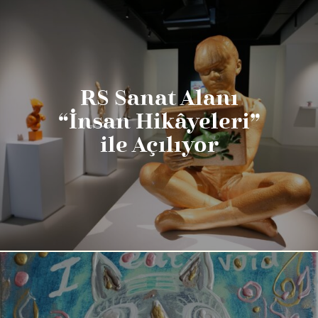
RS Sanat Alanı
“İnsan Hikâyeleri”
ile Açılıyor