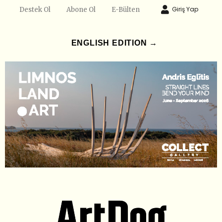
Giriş Yap
Destek Ol
Abone Ol
E-Bülten
ENGLISH EDITION →