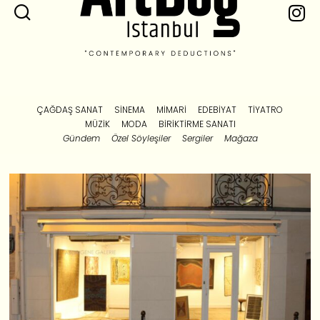
ÇAĞDAŞ SANAT
SINEMA
MIMARI
EDEBIYAT
TIYATRO
MÜZIK
MODA
BIRIKTIRME SANATI
Gündem
Özel Söyleşiler
Sergiler
Mağaza