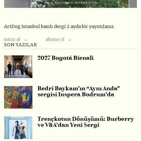
ArtDog Istanbul basılı dergi 2 ayda bir yayımlanır.
satın al →
abone ol →
SON YAZILAR
2027 Bogotá Bienali
Bedri Baykam’ın “Aynı Anda”
sergisi Inspera Bodrum’da
Trençkotun Dönüşümü: Burberry
ve V&A’dan Yeni Sergi