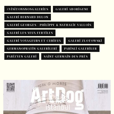
#VISITONSNOSGALERIES
GALERI ABORIGENE
GALERI BERNARD DULON
GALERI GEORGES - PHILIPPE & NATHALIE VALLOIS
GALERI LES YEUX FERTILES
GALERI VOYAGEURS ET CURIEUX
GALERI ZLOTOWSKI
GERMANOPRATIN GALERILERI
PARISLI GALERILER
PARIZYEN GALERI
SAINT-GERMAIN-DES-PRÉS