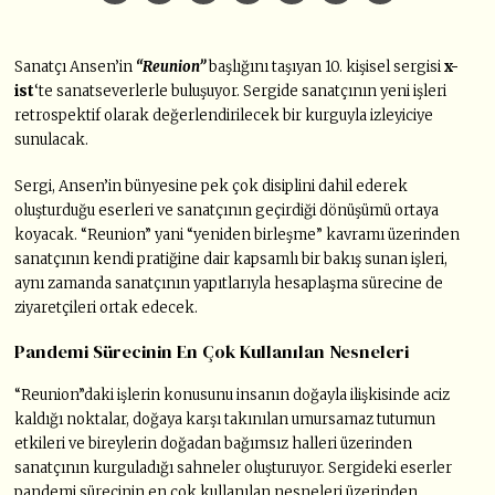
Sanatçı Ansen’in
“Reunion”
başlığını taşıyan 10. kişisel sergisi
x-
ist
‘te sanatseverlerle buluşuyor. Sergide sanatçının yeni işleri
retrospektif olarak değerlendirilecek bir kurguyla izleyiciye
sunulacak.
Sergi, Ansen’in bünyesine pek çok disiplini dahil ederek
oluşturduğu eserleri ve sanatçının geçirdiği dönüşümü ortaya
koyacak. “Reunion” yani “yeniden birleşme” kavramı üzerinden
sanatçının kendi pratiğine dair kapsamlı bir bakış sunan işleri,
aynı zamanda sanatçının yapıtlarıyla hesaplaşma sürecine de
ziyaretçileri ortak edecek.
Pandemi Sürecinin En Çok Kullanılan Nesneleri
“Reunion”daki işlerin konusunu insanın doğayla ilişkisinde aciz
kaldığı noktalar, doğaya karşı takınılan umursamaz tutumun
etkileri ve bireylerin doğadan bağımsız halleri üzerinden
sanatçının kurguladığı sahneler oluşturuyor. Sergideki eserler
pandemi sürecinin en çok kullanılan nesneleri üzerinden