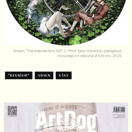
Ansen, “The Intersection Set”, C-Print, face mount to plexiglass
mounted on dibond, Ø 100 cm, 2020
"REUNION"
ANSEN
X-IST