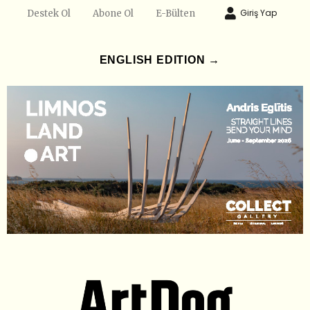
Giriş Yap
Destek Ol
Abone Ol
E-Bülten
ENGLISH EDITION →