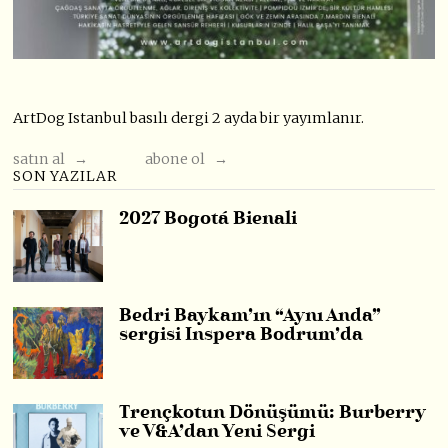
ArtDog Istanbul basılı dergi 2 ayda bir yayımlanır.
satın al →
abone ol →
SON YAZILAR
2027 Bogotá Bienali
Bedri Baykam’ın “Aynı Anda”
sergisi Inspera Bodrum’da
Trençkotun Dönüşümü: Burberry
ve V&A’dan Yeni Sergi