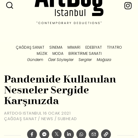
ÇAĞDAŞ SANAT
SINEMA
MIMARI
EDEBIYAT
TIYATRO
MÜZIK
MODA
BIRIKTIRME SANATI
Gündem
Özel Söyleşiler
Sergiler
Mağaza
Pandemide Kullanılan
Nesneler Sergide
Karşınızda
ARTDOG ISTANBUL
16 OCAK 2021
ÇAĞDAŞ SANAT
/
NEWS
/
SUBHEAD