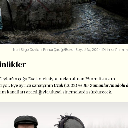
Nuri Bilge Ceylan, Fırıncı Çırağı/Baker Boy, Urfa, 2004.
Dirimart’ın izni
inlikler
 Ceylan’ın çoğu Eye koleksiyonundan alınan 35mm’lik uzun
riyor. Eye ayrıca sanatçının
Uzak
(2002) ve
Bir Zamanlar Anadolu’
ıtım kanalları aracılığıyla ulusal sinemalarda sürdürecek.