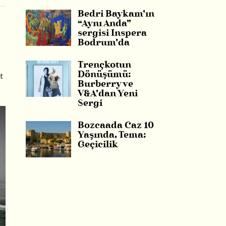
Bedri Baykam’ın
“Aynı Anda”
sergisi Inspera
Bodrum’da
Trençkotun
Dönüşümü:
t
Burberry ve
V&A’dan Yeni
Sergi
Bozcaada Caz 10
Yaşında, Tema:
Geçicilik