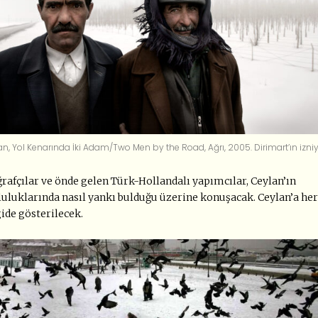
lan, Yol Kenarında İki Adam/Two Men by the Road, Ağrı, 2005.
Dirimart’ın izni
toğrafçılar ve önde gelen Türk-Hollandalı yapımcılar, Ceylan’ın
pluluklarında nasıl yankı bulduğu üzerine konuşacak. Ceylan’a her
ide gösterilecek.