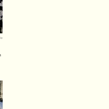
yle
n