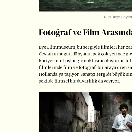
Nuri Bilge Ceyl
Fotoğraf ve Film Arasınd
Eye Filmmuseum, bu sergiyle filmleri her za
Ceylan’ın bugün dünyanın pek çok yerinde gös
kariyerinin başlangıç noktasını oluşturan fo
filmlerinde film ve fotoğrafı bir araya ören s
Hollanda’ya taşıyor. Sanatçı sergide büyük si
şekilde filmsel bir duyarlılık da yayıyor.