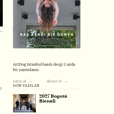
art
ArtDog Istanbul basılı dergi 2 ayda
bir yayımlanır.
satın al →
abone ol →
SON YAZILAR
e
2027 Bogotá
Bienali