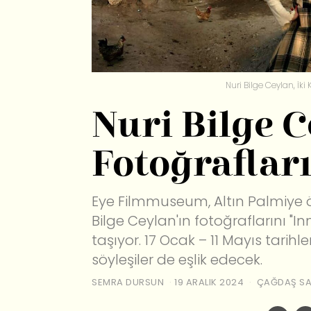
Nuri Bilge Ceylan, İki
Nuri Bilge C
Fotoğraflar
Eye Filmmuseum, Altın Palmiye 
Bilge Ceylan'ın fotoğraflarını "
taşıyor. 17 Ocak – 11 Mayıs tarihl
söyleşiler de eşlik edecek.
SEMRA DURSUN
19 ARALIK 2024
ÇAĞDAŞ S