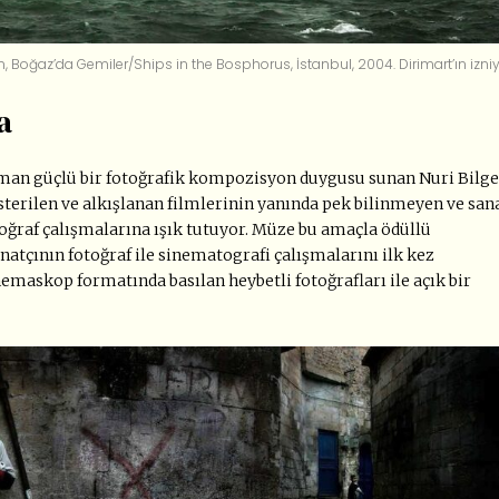
an, Boğaz’da Gemiler/Ships in the Bosphorus, İstanbul, 2004.
Dirimart’ın izni
a
man güçlü bir fotoğrafik kompozisyon duygusu sunan Nuri Bilge
terilen ve alkışlanan filmlerinin yanında pek bilinmeyen ve san
toğraf çalışmalarına ışık tutuyor. Müze bu amaçla ödüllü
anatçının fotoğraf ile sinematografi çalışmalarını ilk kez
nemaskop formatında basılan heybetli fotoğrafları ile açık bir