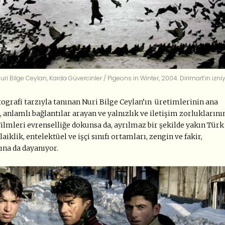
uri Bilge Ceylan, Karda Güvercinler / Pigeons in Winter, 2004.
Dirimart’ın izni
atografi tarzıyla tanınan Nuri Bilge Ceylan’ın üretimlerinin ana
 anlamlı bağlantılar arayan ve yalnızlık ve iletişim zorluklarını
ilmleri evrenselliğe dokunsa da, ayrılmaz bir şekilde yakın Türk
laiklik, entelektüel ve işçi sınıfı ortamları, zengin ve fakir,
ına da dayanıyor.