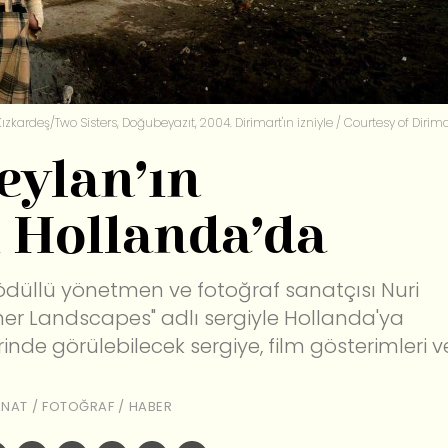
 Kızkardeş/Two Sisters, Doğubeyazıt, 2004. Dirimart'ın izniyle / Courtesy of Dirim
eylan’ın
ı Hollanda’da
ödüllü yönetmen ve fotoğraf sanatçısı Nuri
Inner Landscapes" adlı sergiyle Hollanda'ya
erinde görülebilecek sergiye, film gösterimleri v
ANAT
/
FOTOĞRAF
/
HABER