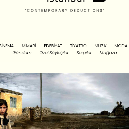
SINEMA
MIMARI
EDEBIYAT
TIYATRO
MÜZIK
MODA
Gündem
Özel Söyleşiler
Sergiler
Mağaza