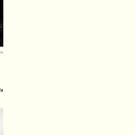
yle
da