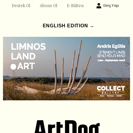
Giriş Yap
Destek Ol
Abone Ol
E-Bülten
ENGLISH EDITION →