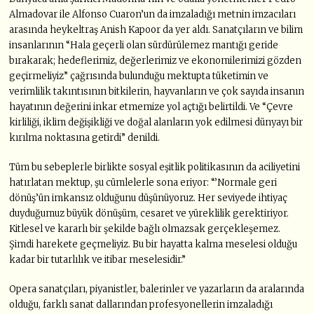
Almadovar ile Alfonso Cuaron’un da imzaladığı metnin imzacıları
arasında heykeltraş Anish Kapoor da yer aldı. Sanatçıların ve bilim
insanlarının “Hala geçerli olan sürdürülemez mantığı geride
bırakarak; hedeflerimiz, değerlerimiz ve ekonomilerimizi gözden
geçirmeliyiz” çağrısında bulunduğu mektupta tüketimin ve
verimlilik takıntısının bitkilerin, hayvanların ve çok sayıda insanın
hayatının değerini inkar etmemize yol açtığı belirtildi. Ve “Çevre
kirliliği, iklim değişikliği ve doğal alanların yok edilmesi dünyayı bir
kırılma noktasına getirdi” denildi.
Tüm bu sebeplerle birlikte sosyal eşitlik politikasının da aciliyetini
hatırlatan mektup, şu cümlelerle sona eriyor: “’Normale geri
dönüş’ün imkansız olduğunu düşünüyoruz. Her seviyede ihtiyaç
duyduğumuz büyük dönüşüm, cesaret ve yüreklilik gerektiriyor.
Kitlesel ve kararlı bir şekilde bağlı olmazsak gerçekleşemez.
Şimdi harekete geçmeliyiz. Bu bir hayatta kalma meselesi olduğu
kadar bir tutarlılık ve itibar meselesidir.”
Opera sanatçıları, piyanistler, balerinler ve yazarların da aralarında
olduğu, farklı sanat dallarından profesyonellerin imzaladığı