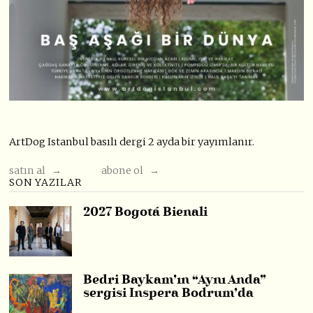
ArtDog Istanbul basılı dergi 2 ayda bir yayımlanır.
satın al →
abone ol →
SON YAZILAR
2027 Bogotá Bienali
Bedri Baykam’ın “Aynı Anda”
sergisi Inspera Bodrum’da