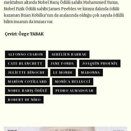
mektubun altında Nobel Barış Ödülü sahibi Muhammed Yunus,
Nobel Fizik Ödülü sahibi James Peebles ve kimya dalında ödülü
kazanan Brian Kobilka’nın da aralarında olduğu çok sayıda ödüllü
bilim insanın da imzası var.
Çeviri: Özge TABAK
ALFONSO CUARON
AURÉLIEN BARRAU
CATE BLANCHETT
JANE FONDA
JOAQUIN PHOENIX
JULIETTE BINOCHE
LE MONDE
MADONNA
MARION COTILLARD
MONICA BELLUCCI
NOBEL BARIŞ ÖDÜLÜ
PEDRO ALMADOVAR
ROBERT DE NIRO