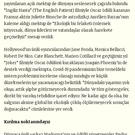
yayımlanan açık mektup ile dünyaya seslenerek çağrıda bulundu.
“İngiliz Hasta” (The English Patient) filmiyle Oscar ödülü kazanan
Fransız aktris Juliette Binoche ile astrofizikçi Aurélien Barrau’nun
kaleme aldığı mektup ile “Ekolojik bir felaketi önlemek
istiyorsak, dünya liderleri ve vatandaşlar olarak harekete
geçmeliyiz” mesajı verildi.
Hollywood’un ünlü oyuncularından Jane Fonda, Monica Bellucci,
Robert De Niro, Cate Blanchett, Marion Cotillard ve geçtiğimiz yıl
“Joker” filmiyle Oscar ödülünü kucaklayan Joaquin Phoenix’in de
destek verdiği mektupta, Covid-19 pandemisinin bize temeldeki
sistem problemini inceleme olanağı sunduğu ve küçük
düzeltmelerin işe yaramayacağı belirtildi. “Dünyadaki yaşamın yok
oluşu, artık şüphe götürmeyecek durumdadır. Ve tüm göstergeler,
direkt bir varoluş tehdidine işaret ediyor. Ne kadar ağır da olsa, bir
salgının aksine global bir ekolojik çöküş ölçülemeyecek sonuçlar
doğuracaktır” cümlelerine yer verdi.
Kırılma noktasındayız
Dünyaca ünlü şarkıcı Madonna’nın ve ödüllü yönetmenler Pedro