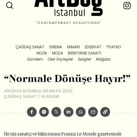
ÇAĞDAŞ SANAT
SINEMA
MIMARI
EDEBIYAT
TIYATRO
MÜZIK
MODA
BIRIKTIRME SANATI
Gündem
Özel Söyleşiler
Sergiler
Mağaza
“Normale Dönüşe Hayır!”
ARTDOG ISTANBUL
08 MAYIS 2020
ÇAĞDAŞ SANAT
/
HEADLINE
İ
ki yüz sanatçı ve bilim insanı Fransız Le Monde gazetesinde