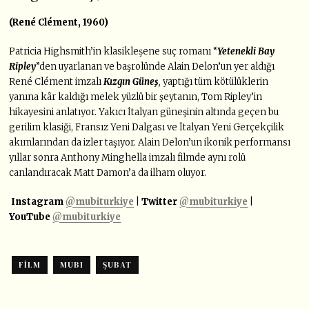
(René Clément, 1960)
Patricia Highsmith’in klasikleşene suç romanı “
Yetenekli Bay
Ripley
”den uyarlanan ve başrolünde Alain Delon’un yer aldığı
René Clément imzalı
Kızgın Güneş
,
yaptığı tüm kötülüklerin
yanına kâr kaldığı melek yüzlü bir şeytanın, Tom Ripley’in
hikayesini anlatıyor. Yakıcı İtalyan güneşinin altında geçen bu
gerilim klasiği, Fransız Yeni Dalgası ve İtalyan Yeni Gerçekçilik
akımlarından da izler taşıyor. Alain Delon’un ikonik performansı
yıllar sonra Anthony Minghella imzalı filmde aynı rolü
canlandıracak Matt Damon’a da ilham oluyor.
Instagram
@mubiturkiye
| Twitter
@mubiturkiye
|
YouTube
@mubiturkiye
FILM
MUBI
ŞUBAT