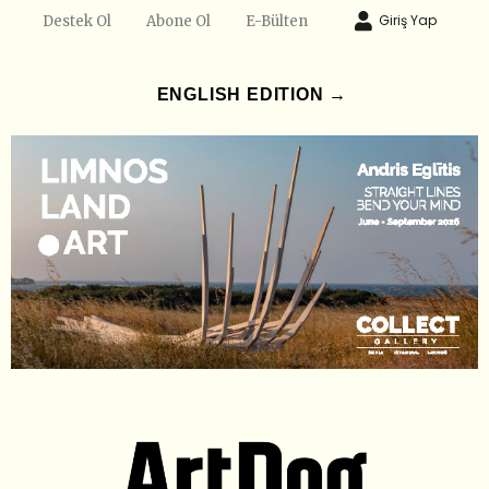
Giriş Yap
Destek Ol
Abone Ol
E-Bülten
ENGLISH EDITION →