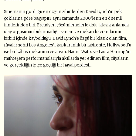
Sinemanın gördüğü en özgün zihinlerden David Lynch’in pek
çoklarına göre başyapıtı, aynı zamanda 2000’lerin en önemli
filmlerinden biri. Freudyen çözümlemelerle dolu, klasik anlamda
olay örgüsünün bulunmadığı, zaman ve mekan kavramlarının
birbiri içinde kaybolduğu, David Lynch’e özgü bir klasik olan film,
rüyalar şehri Los Angeles’ı kapkaranlık bir labirente, Hollywood’u
ise bir kâbus mekanına çeviriyor. Naomi Watts ve Laura Harring’in
muhteşem performanslarıyla akıllarda yer edinen film, rüyaların
ve gerçekliğin iç içe geçtiği bir hayal perdesi…