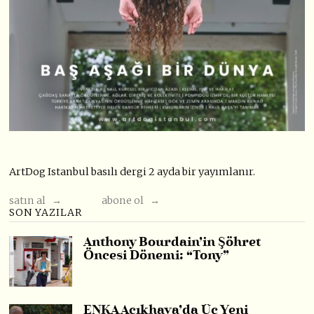
ArtDog Istanbul basılı dergi 2 ayda bir yayımlanır.
satın al →
abone ol →
SON YAZILAR
Anthony Bourdain’in Şöhret
Öncesi Dönemi: “Tony”
ENKA Açıkhava’da Üç Yeni