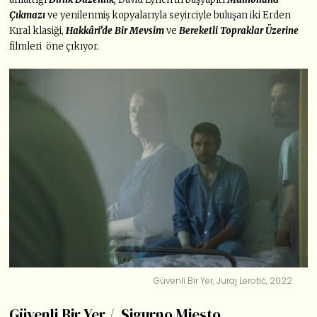
Çıkmazı
ve yenilenmiş kopyalarıyla seyirciyle buluşan iki Erden
Kıral klasiği,
Hakkâri’de Bir Mevsim
ve
Bereketli Topraklar Üzerine
filmleri öne çıkıyor.
Güvenli Bir Yer, Juraj Lerotić, 2022
Güvenli Bir Yer / Sigurno Mjesto