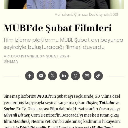
Mulholland Çıkmazı, David Lynch, 2001
MUBI’de Şubat Filmleri
Film izleme platformu MUBI, Şubat ayı boyunca
seyirciyle buluşturacağı filmleri duyurdu.
ARTDOG ISTANBUL
04 ŞUBAT 2024
SINEMA
Sinema platformu
MUBI
‘nin Şubat ayı seçkisinde, 20. yılına özel
yenilenmiş kopyasıyla seyirci karşısına çıkan
Düşler, Tutkular ve
Suçlar
, En İyi Uluslararası Film dalında Hırvatistan’ın Oscar adayı
Güvenli Bir Yer
,
Cem Demirer’in Bozcaada’yı mesken tutan çıkış
filmi
Mendirek
,
Nesimi Yetik’in bir ailenin üç kadınının hikayesini
anlattığı
Dirlik Düzenlik
,
David Lynch’in başyapıtı
Mulholland