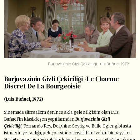
Burjuvazinin Gizli Çekiciliği, Luis Buñuel, 1972
Burjuvazinin Gizli Çekiciliği /Le Charme
Discret De La Bourgeoisie
(Luis Buñuel, 1972)
Sinemada sürrealizm denince akla gelen ilk isim olan Luis
Buñuel’in klasikleşen yapıtlarından
Burjuvazinin Gizli
Çekiciliği
,
Fernando Rey, Delphine Seyrig ve Bulle Ogier gibi usta
isimlerin yer aldığı, pek çok sinemacıya ilham veren bir başyapıt.
Hiç bitmeyen bir rüya gibi ilerleyen, her şeyin ters gittiği bir akşam