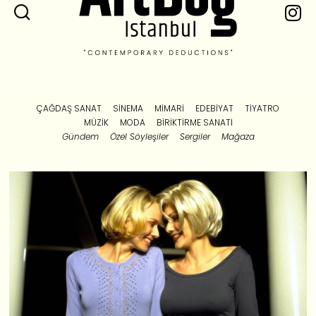
ÇAĞDAŞ SANAT
SINEMA
MIMARI
EDEBIYAT
TIYATRO
MÜZIK
MODA
BIRIKTIRME SANATI
Gündem
Özel Söyleşiler
Sergiler
Mağaza