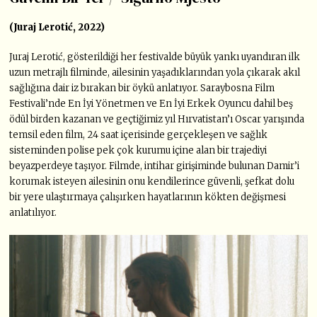
(Juraj Lerotić, 2022)
Juraj Lerotić, gösterildiği her festivalde büyük yankı uyandıran ilk
uzun metrajlı filminde, ailesinin yaşadıklarından yola çıkarak akıl
sağlığına dair iz bırakan bir öykü anlatıyor. Saraybosna Film
Festivali’nde En İyi Yönetmen ve En İyi Erkek Oyuncu dahil beş
ödül birden kazanan ve geçtiğimiz yıl Hırvatistan’ı Oscar yarışında
temsil eden film, 24 saat içerisinde gerçekleşen ve sağlık
sisteminden polise pek çok kurumu içine alan bir trajediyi
beyazperdeye taşıyor. Filmde, intihar girişiminde bulunan Damir’i
korumak isteyen ailesinin onu kendilerince güvenli, şefkat dolu
bir yere ulaştırmaya çalışırken hayatlarının kökten değişmesi
anlatılıyor.