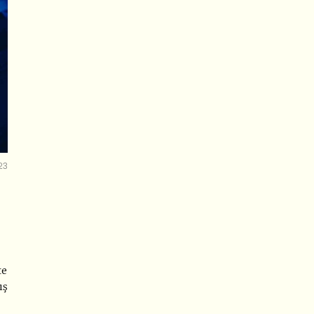
23
te
ış