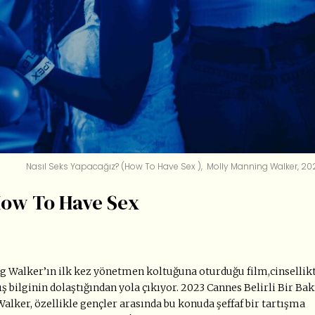
Nasıl Seks Yapacağız? (How To Have Sex ), Molly Manning Walker, 20
 How To Have Sex
Walker’ın ilk kez yönetmen koltuğuna oturduğu film,cinsellik
 bilginin dolaştığından yola çıkıyor. 2023 Cannes Belirli Bir Bak
 Walker, özellikle gençler arasında bu konuda şeffaf bir tartışma