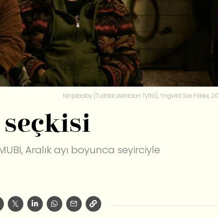
Ninjababy (Tulitikkutehtaan Tyttö), Yngvild Sve Flikke, 20
 seçkisi
MUBI, Aralık ayı boyunca seyirciyle