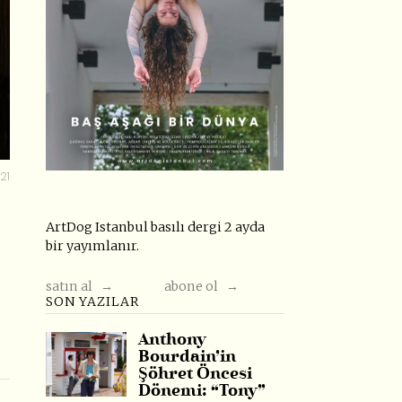
21
ArtDog Istanbul basılı dergi 2 ayda
bir yayımlanır.
satın al →
abone ol →
SON YAZILAR
Anthony
Bourdain’in
Şöhret Öncesi
Dönemi: “Tony”