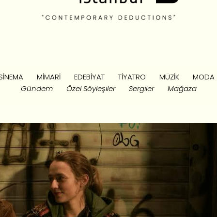
SINEMA
MIMARI
EDEBIYAT
TIYATRO
MÜZIK
MODA
Gündem
Özel Söyleşiler
Sergiler
Mağaza