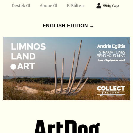
Giriş Yap
Destek Ol
Abone Ol
E-Bülten
ENGLISH EDITION →