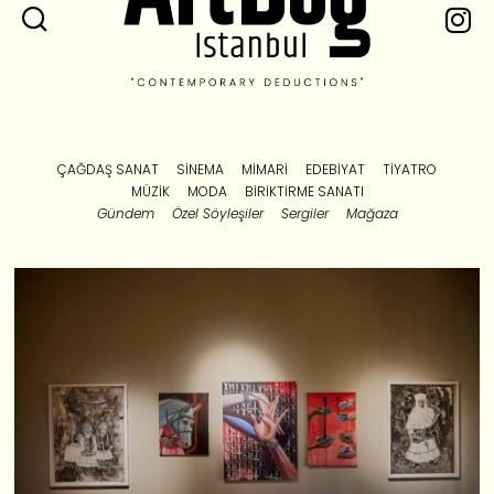
ÇAĞDAŞ SANAT
SINEMA
MIMARI
EDEBIYAT
TIYATRO
MÜZIK
MODA
BIRIKTIRME SANATI
Gündem
Özel Söyleşiler
Sergiler
Mağaza