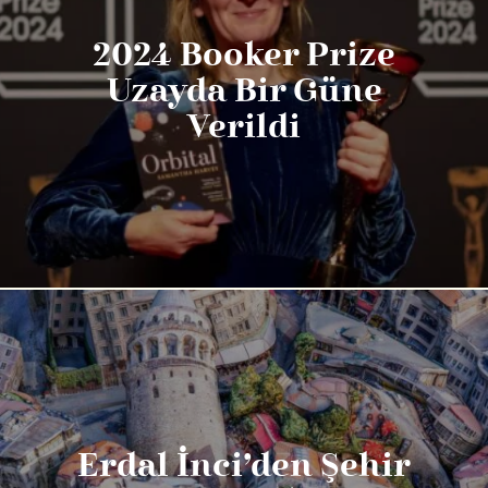
2024 Booker Prize
Uzayda Bir Güne
Verildi
Erdal İnci’den Şehir