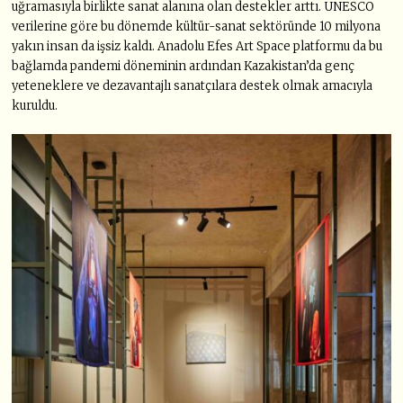
uğramasıyla birlikte sanat alanına olan destekler arttı. UNESCO
verilerine göre bu dönemde kültür-sanat sektöründe 10 milyona
yakın insan da işsiz kaldı. Anadolu Efes Art Space platformu da bu
bağlamda pandemi döneminin ardından Kazakistan’da genç
yeteneklere ve dezavantajlı sanatçılara destek olmak amacıyla
kuruldu.