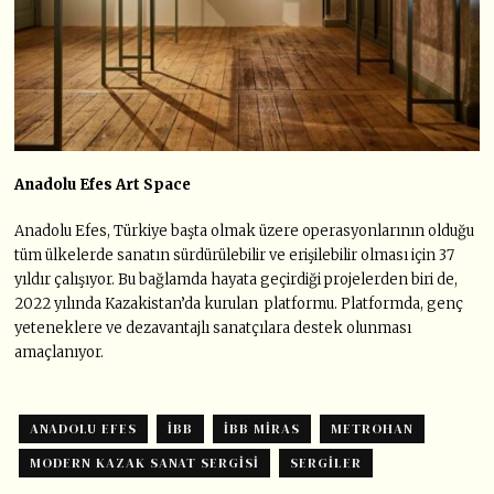
Anadolu Efes Art Space
Anadolu Efes, Türkiye başta olmak üzere operasyonlarının olduğu
tüm ülkelerde sanatın sürdürülebilir ve erişilebilir olması için 37
yıldır çalışıyor. Bu bağlamda hayata geçirdiği projelerden biri de,
2022 yılında Kazakistan’da kurulan platformu. Platformda, genç
yeteneklere ve dezavantajlı sanatçılara destek olunması
amaçlanıyor.
ANADOLU EFES
İBB
İBB MIRAS
METROHAN
MODERN KAZAK SANAT SERGISI
SERGILER