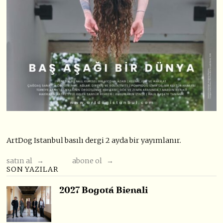
ArtDog Istanbul basılı dergi 2 ayda bir yayımlanır.
satın al →
abone ol →
SON YAZILAR
2027 Bogotá Bienali