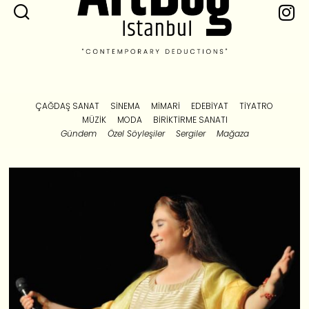
ÇAĞDAŞ SANAT
SINEMA
MIMARI
EDEBIYAT
TIYATRO
MÜZIK
MODA
BIRIKTIRME SANATI
Gündem
Özel Söyleşiler
Sergiler
Mağaza