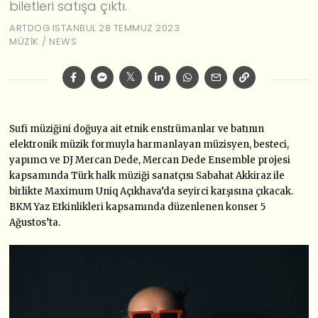
biletleri satışa çıktı.
ARTDOG ISTANBUL
28 TEMMUZ 2023
MÜZIK
/
NEWS
Sufi müziğini doğuya ait etnik enstrümanlar ve batının
elektronik müzik formuyla harmanlayan müzisyen, besteci,
yapımcı ve DJ Mercan Dede, Mercan Dede Ensemble projesi
kapsamında Türk halk müziği sanatçısı Sabahat Akkiraz ile
birlikte Maximum Uniq Açıkhava’da seyirci karşısına çıkacak.
BKM Yaz Etkinlikleri kapsamında düzenlenen konser 5
Ağustos’ta.