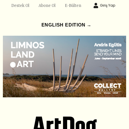
Giriş Yap
Destek Ol
Abone Ol
E-Bülten
ENGLISH EDITION →