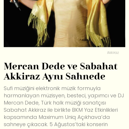
Akkiraz
Mercan Dede ve Sabahat
Akkiraz Aynı Sahnede
Sufi müziğini elektronik müzik formuyla
harmanlayan müzisyen, besteci, yapımcı ve DJ
Mercan Dede, Türk halk müziği sanatçısı
Sabahat Akkiraz ile birlikte BKM Yaz Etkinlikleri
kapsamında Maximum Uniq Açıkhava’da
sahneye çıkacak. 5 Ağustos’taki konserin