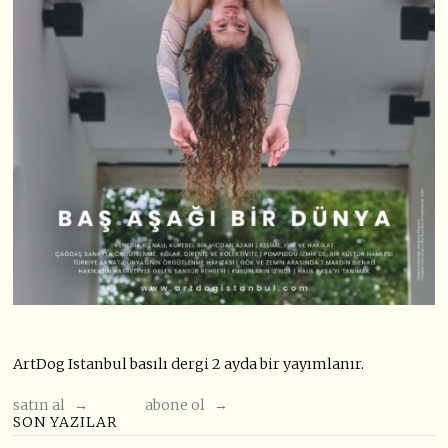
ArtDog Istanbul basılı dergi 2 ayda bir yayımlanır.
satın al →
abone ol →
SON YAZILAR