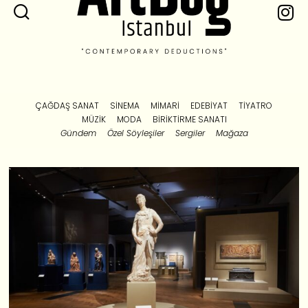
ÇAĞDAŞ SANAT
SINEMA
MIMARI
EDEBIYAT
TIYATRO
MÜZIK
MODA
BIRIKTIRME SANATI
Gündem
Özel Söyleşiler
Sergiler
Mağaza