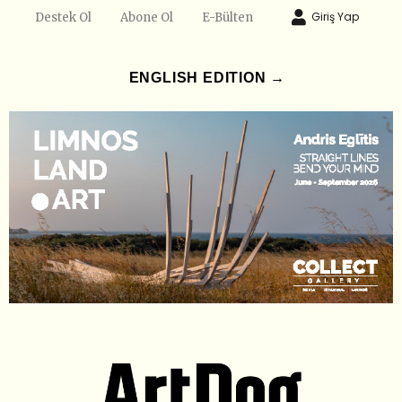
Giriş Yap
Destek Ol
Abone Ol
E-Bülten
ENGLISH EDITION →