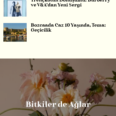
Trençkotun Dönüşümü: Burberry
ve V&A’dan Yeni Sergi
Bozcaada Caz 10 Yaşında, Tema:
Geçicilik
Bitkiler de Ağlar