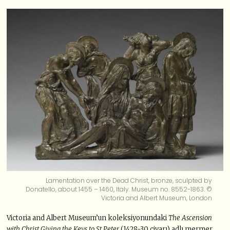
Lamentation over the Dead Christ, bronze, sculpted by
Donatello, about 1455 – 1460, Italy. Museum no. 8552-1863. ©
Victoria and Albert Museum, London
Victoria and Albert Museum’un koleksiyonundaki
The Ascension
with Christ Giving the Keys to St Peter
(1428-30 civarı) adlı mermer