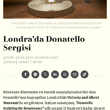
Installation view of "Donatello: Sculpting the Renaissance" at the
V&A Museum. Photo: © Victoria and Albert Museum, London.
Londra’da Donatello
Sergisi
ÇEVIRI: ŞILAN ÇETE
23 NISAN 2023
ÇAĞDAŞ SANAT
/
NEWS
Rönesans döneminin en önemli sanatçılarından biri olan
Donatello’nun başyapıtları Londra’daki
Victoria and Albert
Museum
’da sergileniyor. İtalyan sanatçının
, “Donatello:
Sculpting the Renaissance”
adlı sergisi 11 Haziran’a kadar ziyaret