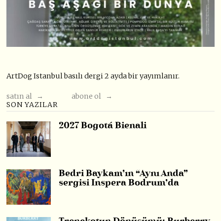
ArtDog Istanbul basılı dergi 2 ayda bir yayımlanır.
satın al →
abone ol →
SON YAZILAR
2027 Bogotá Bienali
Bedri Baykam’ın “Aynı Anda”
sergisi Inspera Bodrum’da