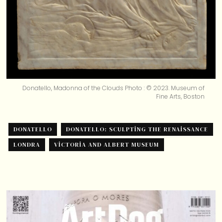
Donatello, Madonna of the Clouds Photo : © 2023. Museum of
Fine Arts, Boston
DONATELLO
DONATELLO: SCULPTING THE RENAISSANCE
LONDRA
VICTORIA AND ALBERT MUSEUM