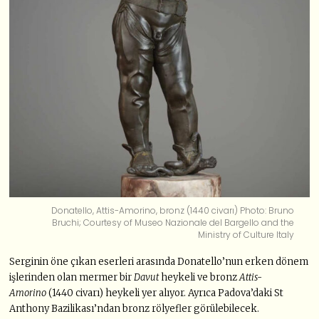
Donatello, Attis-Amorino, bronz (1440 civarı) Photo: Bruno
Bruchi; Courtesy of Museo Nazionale del Bargello and the
Ministry of Culture Italy
Serginin öne çıkan eserleri arasında Donatello’nun erken dönem
işlerinden olan mermer bir
Davut
heykeli ve bronz
Attis-
Amorino
(1440 civarı) heykeli yer alıyor. Ayrıca Padova’daki St
Anthony Bazilikası’ndan bronz rölyefler görülebilecek.