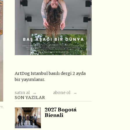
ArtDog Istanbul basılı dergi 2 ayda
bir yayımlanır.
satın al →
abone ol →
SON YAZILAR
cm
2027 Bogotá
Bienali