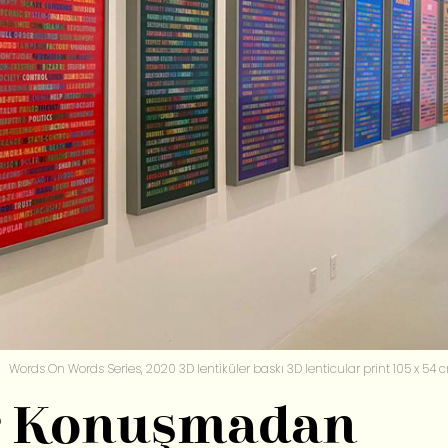
Words On Words Series, 2020 3D lentiküler baskı 3D lenticular print 105 x 54 
ir Konuşmadan