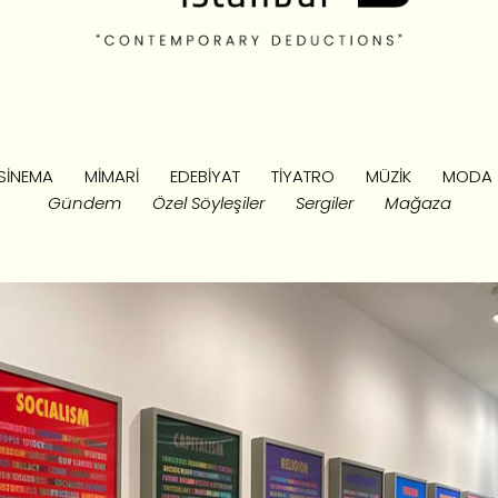
SINEMA
MIMARI
EDEBIYAT
TIYATRO
MÜZIK
MODA
Gündem
Özel Söyleşiler
Sergiler
Mağaza