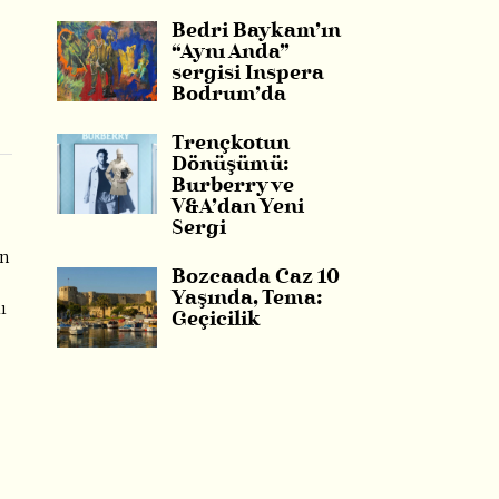
Bedri Baykam’ın
“Aynı Anda”
sergisi Inspera
Bodrum’da
Trençkotun
Dönüşümü:
Burberry ve
V&A’dan Yeni
Sergi
an
Bozcaada Caz 10
Yaşında, Tema:
ı
Geçicilik