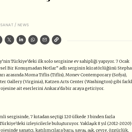
 SANAT
/
NEWS
’nin Türkiye’deki ilk solo sergisine ev sahipliği yapıyor. 7 Ocak
sel Bir Konuşmadan Notlar” adlı serginin küratörlüğünü Steph
ları arasında Moma Tiflis (Tiflis), Monev Contemporary (Sofya),
er Gallery (Virginia), Katzen Arts Center (Washington) gibi farkl
jesine ait eserlerini Ankara’da bir araya getiriyor.
i sergisinde, 7 kıtadan seçtiği 120 ülkede 3 binden fazla
 Türkiye’deki izleyicilerle buluşturuyor. Yaklaşık 8 yıl (2012-2020)
inde sanatçı, katılımcılara barış, savaş, aşk, çevre, özgürlük,