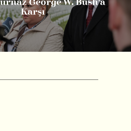
urnaz George W. Bush’a
Karşı