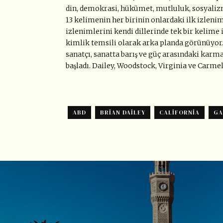
din, demokrasi, hükümet, mutluluk, sosyaliz
13 kelimenin her birinin onlardaki ilk izlenim
izlenimlerini kendi dillerinde tek bir kelime il
kimlik temsili olarak arka planda görünüyor. 
sanatçı, sanatta barış ve güç arasındaki karma
başladı. Dailey, Woodstock, Virginia ve Carmel
ABD
BRIAN DAILEY
CALIFORNIA
GA