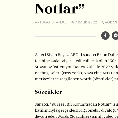
Notlar”
ARTDOG ISTANBUL
18 ARALIK 2022
ÇAĞDAŞ
Galeri Siyah Beyaz, ABD’li sanatçı Brian Dailey
tarihine kadar ziyaret edilebilecek olan “Küre
Stoyanov üstleniyor. Dailey, 2018 ile 2022 yıl
Baahng Galeri (New York), Nova Fine Arts Cent
merkezlerde sergilenen Words (Sözcükler) pro
Sözcükler
Sanatçı, “Küresel Bir Konuşmadan Notlar” isiml
katılımcıyla gerçekleştirdiği birebir diyaloğu
devam eden Words (Sözcükler) isimli video projes