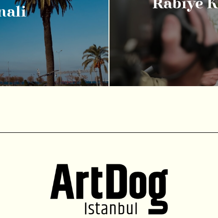
Rabiye K
nali