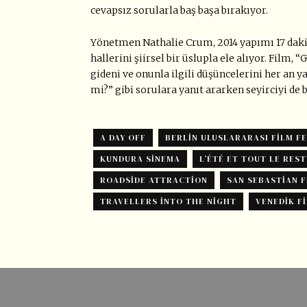
cevapsız sorularla baş başa bırakıyor.
Yönetmen Nathalie Crum, 2014 yapımı 17 daki
hallerini şiirsel bir üslupla ele alıyor. Film,
gideni ve onunla ilgili düşüncelerini her an 
mi?” gibi sorulara yanıt ararken seyirciyi de 
A DAY OFF
BERLIN ULUSLARARASI FILM FE
KUNDURA SINEMA
L’ÉTÉ ET TOUT LE REST
ROADSIDE ATTRACTION
SAN SEBASTIAN F
TRAVELLERS INTO THE NIGHT
VENEDIK FI