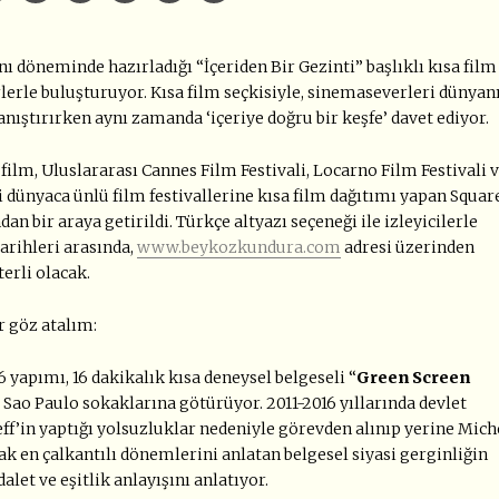
 döneminde hazırladığı “İçeriden Bir Gezinti” başlıklı kısa film
rlerle buluşturuyor. Kısa film seçkisiyle, sinemaseverleri dünyan
tanıştırırken aynı zamanda ‘içeriye doğru bir keşfe’ davet ediyor.
a film, Uluslararası Cannes Film Festivali, Locarno Film Festivali 
i dünyaca ünlü film festivallerine kısa film dağıtımı yapan Squar
dan bir araya getirildi. Türkçe altyazı seçeneği ile izleyicilerle
tarihleri arasında,
www.beykozkundura.com
adresi üzerinden
erli olacak.
r göz atalım:
yapımı, 16 dakikalık kısa deneysel belgeseli “
Green Screen
 Sao Paulo sokaklarına götürüyor. 2011-2016 yıllarında devlet
’in yaptığı yolsuzluklar nedeniyle görevden alınıp yerine Mich
rak en çalkantılı dönemlerini anlatan belgesel siyasi gerginliğin
let ve eşitlik anlayışını anlatıyor.