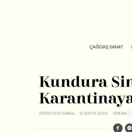
ÇAĞDAŞ SANAT
Kundura Sin
Karantinaya 
ARTDOG ISTANBUL
12 MAYIS 2020
SINEMA
/