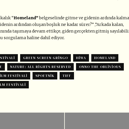
kalık “
Homeland”
belgeselinde gitme ve gidenin ardında kalm
 “Gidenin ardından oluşan boşluk ne kadar sürer?” ,”Arkada kalan,
yanında taşımaya devam ettikçe, giden gerçekten gitmiş sayılabili
bu sorgulama haline dahil ediyor.
STIVALI
GREEN SCREEN GRINGO
HIWA
HOMELAND
E
NATURE: ALL RIGHTS RESERVED
ONNO THE OBLIVIOUS
ILM FESTIVALI
SPOETNIK
TIFF
LM FESTIVALI