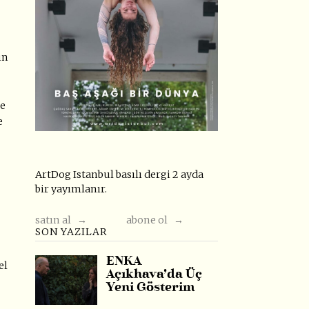
ın
ve
e
ArtDog Istanbul basılı dergi 2 ayda
bir yayımlanır.
satın al →
abone ol →
SON YAZILAR
ENKA
el
Açıkhava’da Üç
Yeni Gösterim