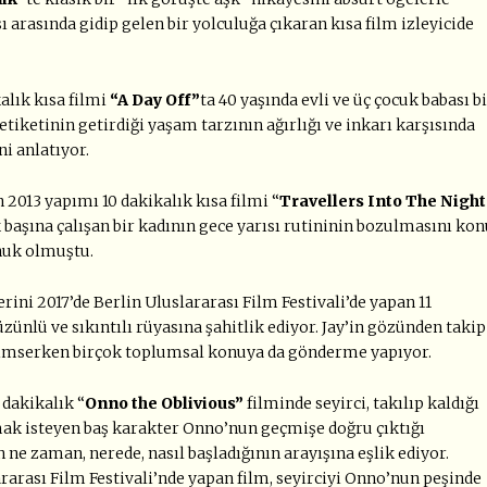
sı arasında gidip gelen bir yolculuğa çıkaran kısa film izleyicide
alık kısa filmi
“A Day Off”
ta 40 yaşında evli ve üç çocuk babası b
etiketinin getirdiği yaşam tarzının ağırlığı ve inkarı karşısında
i anlatıyor.
2013 yapımı 10 dakikalık kısa filmi “
Travellers Into The Night
k başına çalışan bir kadının gece yarısı rutininin bozulmasını ko
onuk olmuştu.
ni 2017’de Berlin Uluslararası Film Festivali’de yapan 11
hüzünlü ve sıkıntılı rüyasına şahitlik ediyor. Jay’in gözünden takip
enimserken birçok toplumsal konuya da gönderme yapıyor.
 dakikalık “
Onno the Oblivious”
filminde seyirci, takılıp kaldığı
ak isteyen baş karakter Onno’nun geçmişe doğru çıktığı
 ne zaman, nerede, nasıl başladığının arayışına eşlik ediyor.
rarası Film Festivali’nde yapan film, seyirciyi Onno’nun peşinde