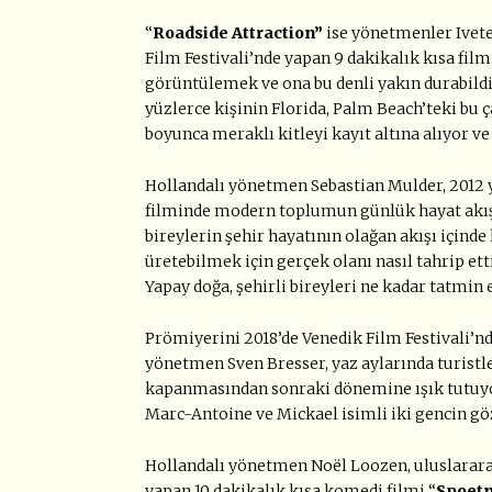
“
Roadside Attraction”
ise yönetmenler Ivete
Film Festivali’nde yapan 9 dakikalık kısa fil
görüntülemek ve ona bu denli yakın durabild
yüzlerce kişinin Florida, Palm Beach’teki bu 
boyunca meraklı kitleyi kayıt altına alıyor ve
Hollandalı yönetmen Sebastian Mulder, 2012
filminde modern toplumun günlük hayat akışı
bireylerin şehir hayatının olağan akışı içind
üretebilmek için gerçek olanı nasıl tahrip et
Yapay doğa, şehirli bireyleri ne kadar tatmin
Prömiyerini 2018’de Venedik Film Festivali’nd
yönetmen Sven Bresser, yaz aylarında turist
kapanmasından sonraki dönemine ışık tutuyor.
Marc-Antoine ve Mickael isimli iki gencin gö
Hollandalı yönetmen Noël Loozen, uluslararas
yapan 10 dakikalık kısa komedi filmi “
Spoetn