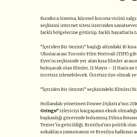
Kundura Sinema, küresel korona virüsü salgını
seçkisini internet sitesi üzerinden sanatseve
farklı bölgelerine götürüp, farklı hayatlarla 
“İçeriden Bir Gezinti” başlığı altındaki 10 kıs
Uluslararası Toronto Film Festivali (TIFF) gib
Eyes’ın seçkisinde yer alan kısa filmler arasın
buluşacak olan filmler, 11 Mayıs – 11 Haziran 
ücretsiz izlenebilecek. Ücretsiz üye olmak yet
“İçeriden Bir Gezinti” seçkisindeki filmleri bi
Hollandalı yönetmen Douwe Dijkstra’nın 2016 
Gringo”
izleyiciyi kargaşanın eksik olmadığı
başkanlığı görevinde bulunmuş Dilma Rousseff
Temer’in getirildiği, Brezilya’nın politik ola
sokaklara yansımasını ve Brezilya halkının ada