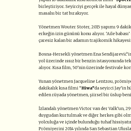
birleştiriyor. Seyirciyi gerçek ile hayal dünya
masalsı bir tat bırakıyor.
Yönetmen Wouter Stoter, 2015 yapımı 9 dakik
erkeğin izin gününü konu alıyor. ‘Aile babası’ 
çaresiz kalan bir adamın trajikomik hikayesin
Bosna-Hersekli yönetmen Ena Sendijarević’in 
yol üzerinde ıssız bir benzin istasyonunda te
alıyor. Kısa film, 50’nin üzerinde festivale k
Yunan yönetmen Jacqueline Lentzou, prömiyeri
dakikalık kısa filmi “
Hiwa”
da seyirci Jay’in 
edilen rüyada yönetmen, şiirsel bir üslup b
İzlandalı yönetmen Victor van der Valk’un, 29
duygudan kurtulmak ve diğer herkes gibi olm
yolculuğa ve içinde bulunduğu tuhaf hissiyatın
Prömiyerini 2014 yılında San Sebastian Ulusla