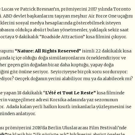
 Lucas ve Patrick Bresnan’ın, prömiyerini 2017 yılında Toronto
mi. ABD devlet başkanlarını taşıyan meşhur Air Force One uçağını
iklerini sosyal medya hesaplarında gösterebilmek isteyen
çabasını oldukça absürt bulan yönetmenler, yaklaşık sekiz saat
 ortaya 9 dakikalık “Roadside Attraction” kısa filmini çıkıyor.
 yapımı
“Nature: All Rights Reserved”
isimli 22 dakikalık kısa
nda iç içe olduğu doğa simülasyonlarını örneklendiriyor ve
e her geçen gün doğadan biraz daha koptuğu, yapay doğa
tiğini göz önüne seriyor. Seyirciyeyse birçok soru sorduruyor:
 ediyor? Gerçek doğanın yerini alabiliyor mu ya da alabilecek mi?
e yapan 18 dakikalık “
L’été et Tout Le Reste”
kısa filminde
lerin vazgeçilmez adresi Korsika adasında yaz sezonunun
 Adada kalan yerli halkın kısıtlı imkanlarla yüzleşmesini ise
zünden anlatıyor.
ı prömiyerini 2016’da Berlin Uluslararası Film Festivali’nde
ik”
te klasik bir “ilk görüşte aşk” hikâyesini absürt ögelerle