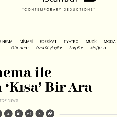
SINEMA
MIMARI
EDEBIYAT
TIYATRO
MÜZIK
MODA
Gündem
Özel Söyleşiler
Sergiler
Mağaza
ema ile
‘Kısa’ Bir Ara
TOP NEWS