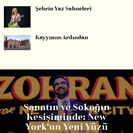
Şehrin Yaz Sahneleri
Kayyımın Ardından
Sanatın ve Sokağın
Kesişiminde: New
York’un Yeni Yüzü