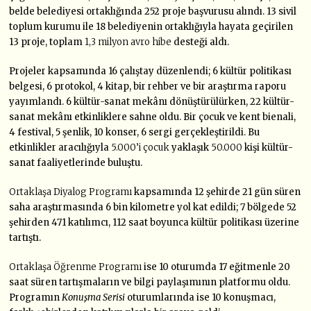
belde belediyesi ortaklığında 252 proje başvurusu alındı. 13 sivil
toplum kurumu ile 18 belediyenin ortaklığıyla hayata geçirilen
13 proje, toplam
1,3 milyon avro hibe
desteği aldı.
Projeler kapsamında 16 çalıştay düzenlendi; 6 kültür politikası
belgesi, 6 protokol, 4 kitap, bir rehber ve bir araştırma raporu
yayımlandı. 6 kültür-sanat mekânı dönüştürülürken, 22 kültür-
sanat mekânı etkinliklere sahne oldu. Bir çocuk ve kent bienali,
4 festival, 5 şenlik, 10 konser, 6 sergi gerçekleştirildi. Bu
etkinlikler aracılığıyla
5.000’i çocuk
yaklaşık
50.000
kişi kültür-
sanat faaliyetlerinde buluştu.
Ortaklaşa Diyalog Programı
kapsamında 12 şehirde 21 gün süren
saha araştırmasında 6 bin kilometre yol kat edildi; 7 bölgede 52
şehirden 471 katılımcı, 112 saat boyunca kültür politikası üzerine
tartıştı.
Ortaklaşa Öğrenme Programı
ise 10 oturumda 17 eğitmenle 20
saat süren tartışmaların ve bilgi paylaşımının platformu oldu.
Programın
Konuşma Serisi
oturumlarında ise 10 konuşmacı,