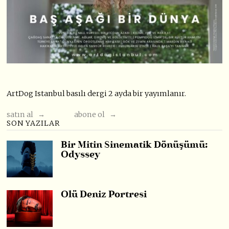
ArtDog Istanbul basılı dergi 2 ayda bir yayımlanır.
satın al →
abone ol →
SON YAZILAR
Bir Mitin Sinematik Dönüşümü:
Odyssey
Ölü Deniz Portresi