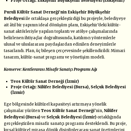
Proje Ortağı: Eskişehir Büyükşehir Belediyesi (Eskişehir)
Puruli Kültür Sanat Derneği’nin Eskişehir Büyükşehir
Belediyesi
ile ortaklaşa gerçekleştirdiği bu projeyle, belediyeye
ait âtıl bir yapının ideal dönüşüm planı, Eskişehir’deki kültür-
sanat aktörleriyle yapılan toplantı ve atölye çalışmalarında
belirlenen ihtiyaçlar doğrultusunda, katılımcı yöntemlerle
ulusal ve uluslararası paydaşlardan edinilen deneyimlerle
tasarlandı. Plan, üç bileşen çerçevesinde şekillendirildi: Mimari
tasarım, kültür-sanat programı ve yönetişim modeli.
Konserve: Kentlerarası Misafir Sanatçı Programı Ağı
Teos Kültür Sanat Derneği (İzmir)
Proje Ortağı: Nilüfer Belediyesi (Bursa), Selçuk Belediyesi
(İzmir)
Ege bölgesinde kültürel kapasiteyi artırmaya yönelik
çalışmalar yürüten
Teos Kültür Sanat Derneği
’nin,
Nilüfer
Belediyesi (Bursa)
ve
Selçuk Belediyesi (İzmir)
ortaklığında
gerçekleştirilen misafir sanatçı programı desteklendi. Bu proje,
kırsal kültürel mirasa dönük disiplinlerarası sanat üretimlerini