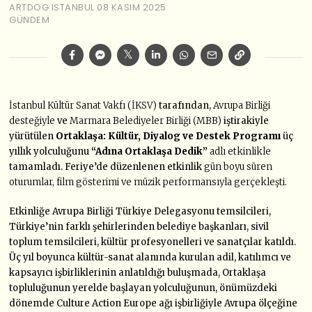
ARTDOG ISTANBUL
08 KASIM 2025
GÜNDEM
İstanbul Kültür Sanat Vakfı (İKSV)
tarafından,
Avrupa Birliği
desteğiyle
ve
Marmara Belediyeler Birliği (MBB)
iştirakiyle
yürütülen
Ortaklaşa: Kültür, Diyalog ve Destek Programı
üç
yıllık yolculuğunu
“Adına Ortaklaşa Dedik”
adlı etkinlikle
tamamladı. Feriye’de düzenlenen etkinlik
gün boyu süren
oturumlar, film gösterimi ve müzik performansıyla gerçekleşti.
Etkinliğe Avrupa Birliği Türkiye Delegasyonu temsilcileri,
Türkiye’nin farklı şehirlerinden belediye başkanları, sivil
toplum temsilcileri, kültür profesyonelleri ve sanatçılar katıldı.
Üç yıl boyunca kültür-sanat alanında kurulan adil, katılımcı ve
kapsayıcı işbirliklerinin anlatıldığı buluşmada, Ortaklaşa
topluluğunun yerelde başlayan yolculuğunun, önümüzdeki
dönemde Culture Action Europe ağı işbirliğiyle Avrupa ölçeğine