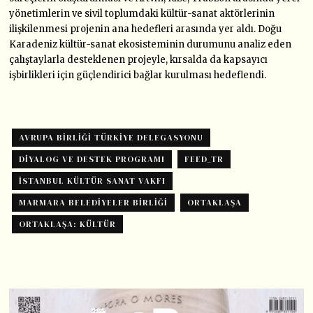
yönetimlerin ve sivil toplumdaki kültür-sanat aktörlerinin
ilişkilenmesi projenin ana hedefleri arasında yer aldı. Doğu
Karadeniz kültür-sanat ekosisteminin durumunu analiz eden
çalıştaylarla desteklenen projeyle, kırsalda da kapsayıcı
işbirlikleri için güçlendirici bağlar kurulması hedeflendi.
AVRUPA BIRLIĞI TÜRKIYE DELEGASYONU
DIYALOG VE DESTEK PROGRAMI
FEED_TR
İSTANBUL KÜLTÜR SANAT VAKFI
MARMARA BELEDIYELER BIRLIĞI
ORTAKLAŞA
ORTAKLAŞA: KÜLTÜR