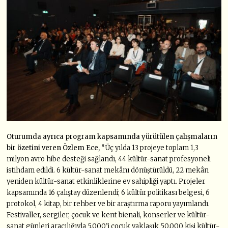
Oturumda ayrıca program kapsamında yürütülen çalışmaların
bir özetini veren Özlem Ece,
“
Üç yılda 13 projeye toplam 1,3
milyon avro hibe desteği sağlandı, 44 kültür-sanat profesyoneli
istihdam edildi. 6 kültür-sanat mekânı dönüştürüldü, 22 mekân
yeniden kültür-sanat etkinliklerine ev sahipliği yaptı. Projeler
kapsamında 16 çalıştay düzenlendi; 6 kültür politikası belgesi, 6
protokol, 4 kitap, bir rehber ve bir araştırma raporu yayımlandı.
Festivaller, sergiler, çocuk ve kent bienali, konserler ve kültür-
sanat günleri aracılığıyla 5.000’i çocuk yaklaşık 50.000 kişi kültür-