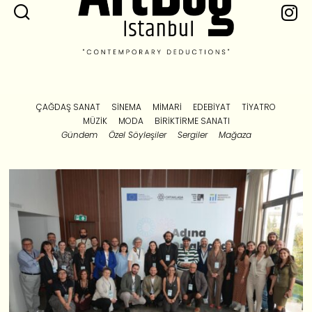
ÇAĞDAŞ SANAT
SINEMA
MIMARI
EDEBIYAT
TIYATRO
MÜZIK
MODA
BIRIKTIRME SANATI
Gündem
Özel Söyleşiler
Sergiler
Mağaza