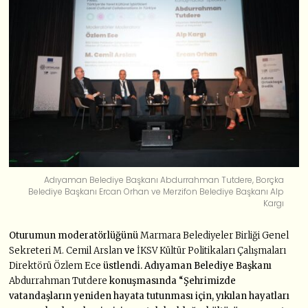
Adıyaman Belediye Başkanı Abdurrahman Tutdere, Borçka
Belediye Başkanı Ercan Orhan ve Merzifon Belediye Başkanı Alp
Kargı
Oturumun moderatörlüğünü
Marmara Belediyeler Birliği Genel
Sekreteri M. Cemil Arslan
ve
İKSV Kültür Politikaları Çalışmaları
Direktörü Özlem Ece
üstlendi. Adıyaman Belediye Başkanı
Abdurrahman Tutdere
konuşmasında “Şehrimizde
vatandaşların yeniden hayata tutunması için, yıkılan hayatları