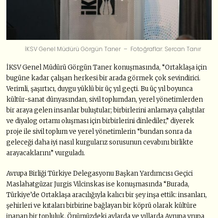
İKSV Genel Müdürü Görgün Taner – Fotoğraflar: Sercan Tanır
İKSV Genel Müdürü Görgün Taner konuşmasında, “Ortaklaşa için
bugüne kadar çalışan herkesi bir arada görmek çok sevindirici.
Verimli, şaşırtıcı, duygu yüklü bir üç yıl geçti. Bu üç yıl boyunca
kültür-sanat dünyasından, sivil toplumdan, yerel yönetimlerden
bir araya gelen insanlar buluştular; birbirlerini anlamaya çalıştılar
ve diyalog ortamı oluşması için birbirlerini dinlediler,” diyerek
proje ile sivil toplum ve yerel yönetimlerin “bundan sonra da
geleceği daha iyi nasıl kurgularız sorusunun cevabını birlikte
arayacaklarını” vurguladı.
Avrupa Birliği Türkiye Delegasyonu Başkan Yardımcısı Geçici
Maslahatgüzar Jurgis Vilcinskas ise konuşmasında “Burada,
Türkiye’de Ortaklaşa aracılığıyla kalıcı bir şey inşa ettik: insanları,
şehirleri ve kıtaları birbirine bağlayan bir köprü olarak kültüre
inanan bir topluluk. Önümüzdeki aylarda ve yıllarda Avrupa vrupa