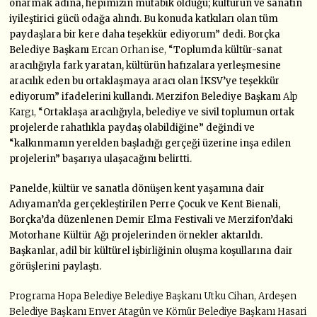
onarmak adına, hepimizin mutabık olduğu; kültürün ve sanatın
iyileştirici gücü odağa alındı. Bu konuda katkıları olan tüm
paydaşlara bir kere daha teşekkür ediyorum” dedi. Borçka
Belediye Başkanı
Ercan Orhan ise,
“Toplumda kültür-sanat
aracılığıyla fark yaratan, kültürün hafızalara yerleşmesine
aracılık eden bu ortaklaşmaya aracı olan İKSV’ye teşekkür
ediyorum” ifadelerini kullandı. Merzifon Belediye Başkanı
Alp
Kargı,
“Ortaklaşa aracılığıyla, belediye ve sivil toplumun ortak
projelerde rahatlıkla paydaş olabildiğine” değindi ve
“kalkınmanın yerelden başladığı gerçeği üzerine inşa edilen
projelerin” başarıya ulaşacağını belirtti.
Panelde, kültür ve sanatla dönüşen kent yaşamına dair
Adıyaman’da gerçekleştirilen Perre Çocuk ve Kent Bienali,
Borçka’da düzenlenen Demir Elma Festivali ve Merzifon’daki
Motorhane Kültür Ağı projelerinden örnekler aktarıldı.
Başkanlar, adil bir kültürel işbirliğinin oluşma koşullarına dair
görüşlerini paylaştı.
Programa Hopa Belediye Belediye Başkanı Utku Cihan, Ardeşen
Belediye Başkanı Enver Atagün ve Kömür Belediye Başkanı Hasari