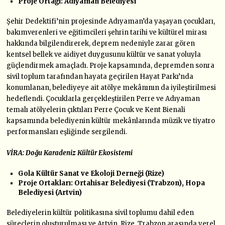
Proje Ortağı: Adıyaman Belediyesi
Şehir Dedektifi’nin projesinde Adıyaman’da yaşayan çocukları,
bakımverenleri ve eğitimcileri şehrin tarihi ve kültürel mirası
hakkında bilgilendirerek, deprem nedeniyle zarar gören
kentsel bellek ve aidiyet duygusunu kültür ve sanat yoluyla
güçlendirmek amaçladı. Proje kapsamında, depremden sonra
sivil toplum tarafından hayata geçirilen Hayat Parkı’nda
konumlanan, belediyeye ait atölye mekânının da iyileştirilmesi
hedeflendi. Çocuklarla gerçekleştirilen Perre ve Adıyaman
temalı atölyelerin çıktıları Perre Çocuk ve Kent Bienali
kapsamında belediyenin kültür mekânlarında müzik ve tiyatro
performansları eşliğinde sergilendi.
VİRA: Doğu Karadeniz Kültür Ekosistemi
Gola Kültür Sanat ve Ekoloji Derneği (Rize)
Proje Ortakları: Ortahisar Belediyesi (Trabzon), Hopa
Belediyesi (Artvin)
Belediyelerin kültür politikasına sivil toplumu dahil eden
süreçlerin oluşturulması ve Artvin, Rize, Trabzon arasında yerel