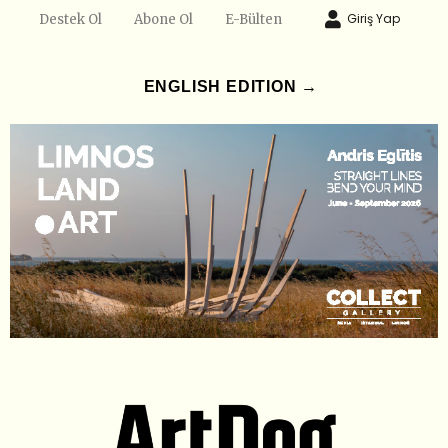
Giriş Yap
Destek Ol
Abone Ol
E-Bülten
ENGLISH EDITION →