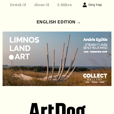
Giriş Yap
Destek Ol
Abone Ol
E-Bülten
ENGLISH EDITION →