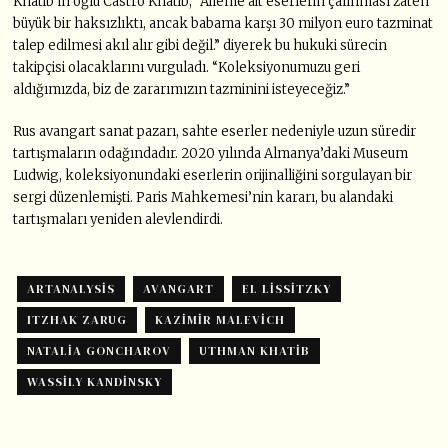
Khatib’in oğlu Castro Khatib, “Aileme ait eserlerin çalınması zaten
büyük bir haksızlıktı, ancak babama karşı 30 milyon euro tazminat
talep edilmesi akıl alır gibi değil.” diyerek bu hukuki sürecin
takipçisi olacaklarını vurguladı. “Koleksiyonumuzu geri
aldığımızda, biz de zararımızın tazminini isteyeceğiz.”
Rus avangart sanat pazarı, sahte eserler nedeniyle uzun süredir
tartışmaların odağındadır. 2020 yılında Almanya’daki Museum
Ludwig, koleksiyonundaki eserlerin orijinalliğini sorgulayan bir
sergi düzenlemişti. Paris Mahkemesi’nin kararı, bu alandaki
tartışmaları yeniden alevlendirdi.
ARTANALYSIS
AVANGART
EL LISSITZKY
ITZHAK ZARUG
KAZIMIR MALEVICH
NATALIA GONCHAROV
UTHMAN KHATIB
WASSILY KANDINSKY