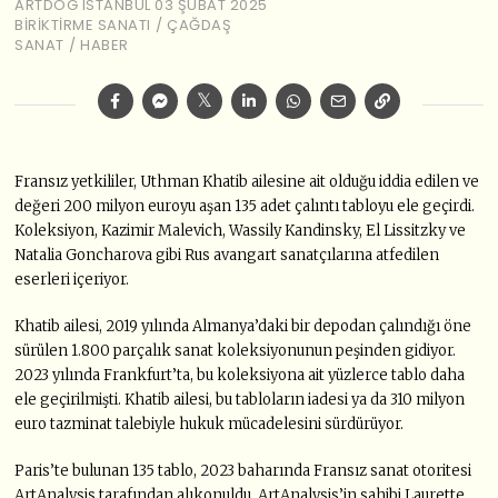
ARTDOG ISTANBUL
03 ŞUBAT 2025
BIRIKTIRME SANATI
/
ÇAĞDAŞ
SANAT
/
HABER
Fransız yetkililer, Uthman Khatib ailesine ait olduğu iddia edilen ve
değeri 200 milyon euroyu aşan 135 adet çalıntı tabloyu ele geçirdi.
Koleksiyon, Kazimir Malevich, Wassily Kandinsky, El Lissitzky ve
Natalia Goncharova gibi Rus avangart sanatçılarına atfedilen
eserleri içeriyor.
Khatib ailesi, 2019 yılında Almanya’daki bir depodan çalındığı öne
sürülen 1.800 parçalık sanat koleksiyonunun peşinden gidiyor.
2023 yılında Frankfurt’ta, bu koleksiyona ait yüzlerce tablo daha
ele geçirilmişti. Khatib ailesi, bu tabloların iadesi ya da 310 milyon
euro tazminat talebiyle hukuk mücadelesini sürdürüyor.
Paris’te bulunan 135 tablo, 2023 baharında Fransız sanat otoritesi
ArtAnalysis tarafından alıkonuldu. ArtAnalysis’in sahibi Laurette