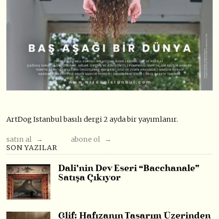
ArtDog Istanbul basılı dergi 2 ayda bir yayımlanır.
satın al →
abone ol →
SON YAZILAR
Dali’nin Dev Eseri “Bacchanale”
Satışa Çıkıyor
Glif: Hafızanın Tasarım Üzerinden