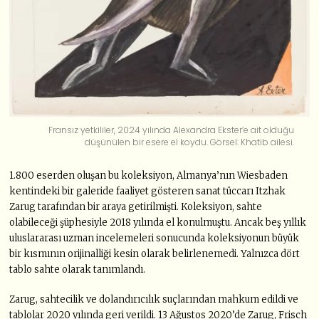
Fransız yetkililer, 2024 yılında Alexandra Ekster’e ait olduğu
düşünülen bir esere el koydu. Görsel: Khatib ailesi.
1.800 eserden oluşan bu koleksiyon, Almanya’nın Wiesbaden
kentindeki bir galeride faaliyet gösteren sanat tüccarı Itzhak
Zarug tarafından bir araya getirilmişti. Koleksiyon, sahte
olabileceği şüphesiyle 2018 yılında el konulmuştu. Ancak beş yıllık
uluslararası uzman incelemeleri sonucunda koleksiyonun büyük
bir kısmının orijinalliği kesin olarak belirlenemedi. Yalnızca dört
tablo sahte olarak tanımlandı.
Zarug, sahtecilik ve dolandırıcılık suçlarından mahkum edildi ve
tablolar 2020 yılında geri verildi. 13 Ağustos 2020’de Zarug, Frisch