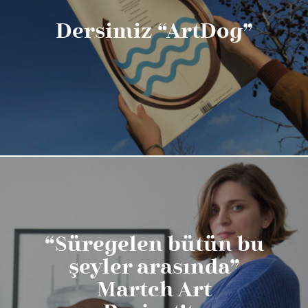
Dersimiz “ArtDog”
“Süregelen bütün bu
şeyler arasında”
Martch Art