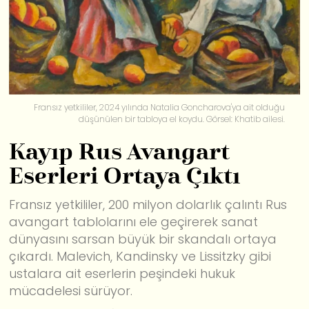
Fransız yetkililer, 2024 yılında Natalia Goncharova'ya ait olduğu
düşünülen bir tabloya el koydu. Görsel: Khatib ailesi.
Kayıp Rus Avangart
Eserleri Ortaya Çıktı
Fransız yetkililer, 200 milyon dolarlık çalıntı Rus
avangart tablolarını ele geçirerek sanat
dünyasını sarsan büyük bir skandalı ortaya
çıkardı. Malevich, Kandinsky ve Lissitzky gibi
ustalara ait eserlerin peşindeki hukuk
mücadelesi sürüyor.