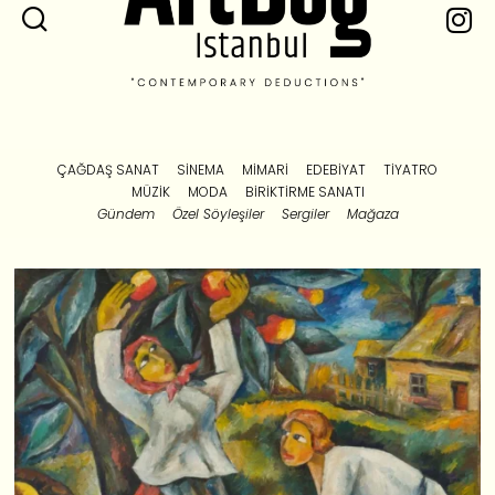
ÇAĞDAŞ SANAT
SINEMA
MIMARI
EDEBIYAT
TIYATRO
MÜZIK
MODA
BIRIKTIRME SANATI
Gündem
Özel Söyleşiler
Sergiler
Mağaza