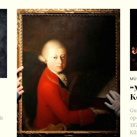
MÜ
“
K
Gu
ir
op
18
Ki