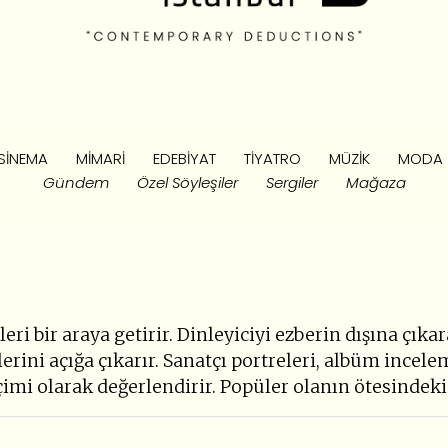
SINEMA
MIMARI
EDEBIYAT
TIYATRO
MÜZIK
MODA
Gündem
Özel Söyleşiler
Sergiler
Mağaza
eri bir araya getirir. Dinleyiciyi ezberin dışına çık
erini açığa çıkarır. Sanatçı portreleri, albüm incele
biçimi olarak değerlendirir. Popüler olanın ötesindeki