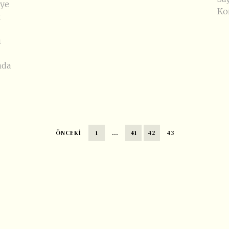
iye
Ko
k
ı
nda
ÖNCEKI
1
…
41
42
43