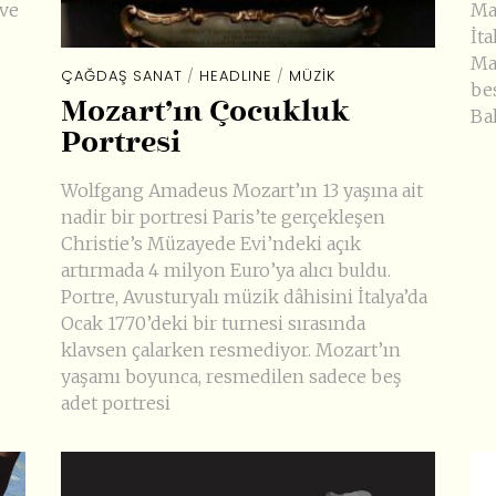
 ve
Ma
İt
Ma
ÇAĞDAŞ SANAT
/
HEADLINE
/
MÜZIK
be
Mozart’ın Çocukluk
Ba
Portresi
Wolfgang Amadeus Mozart’ın 13 yaşına ait
nadir bir portresi Paris’te gerçekleşen
Christie’s Müzayede Evi’ndeki açık
artırmada 4 milyon Euro’ya alıcı buldu.
Portre, Avusturyalı müzik dâhisini İtalya’da
Ocak 1770’deki bir turnesi sırasında
klavsen çalarken resmediyor. Mozart’ın
yaşamı boyunca, resmedilen sadece beş
adet portresi