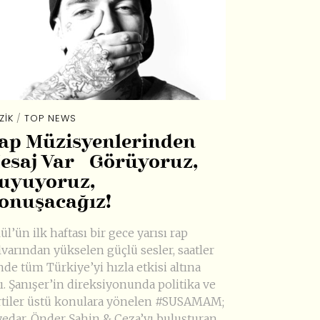
ZIK
/
TOP NEWS
ap Müzisyenlerinden
esaj Var Görüyoruz,
uyuyoruz,
onuşacağız!
ül’ün ilk haftası bir gece yarısı rap
lvarından yükselen güçlü sesler, saatler
nde tüm Türkiye’yi hızla etkisi altına
ı. Şanışer’in direksiyonunda politika ve
rtiler üstü konulara yönelen #SUSAMAM;
yedar, Önder Şahin & Ceza’yı buluşturan