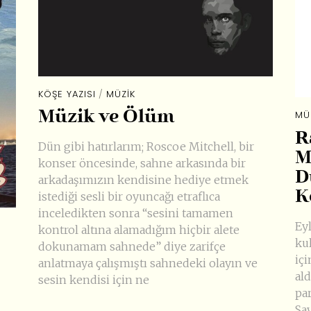
KÖŞE YAZISI
/
MÜZIK
Müzik ve Ölüm
MÜ
R
Dün gibi hatırlarım; Roscoe Mitchell, bir
M
konser öncesinde, sahne arkasında bir
D
arkadaşımızın kendisine hediye etmek
K
istediği sesli bir oyuncağı etraflıca
inceledikten sonra “sesini tamamen
Eyl
kontrol altına alamadığım hiçbir alete
ku
dokunamam sahnede” diye zarifçe
içi
anlatmaya çalışmıştı sahnedeki olayın ve
ald
sesin kendisi için ne
pa
Sa