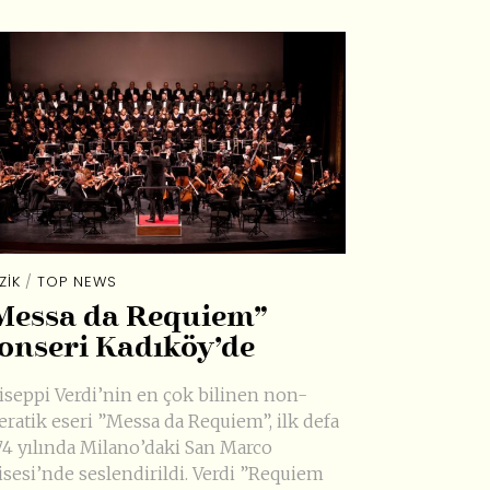
ZIK
/
TOP NEWS
Messa da Requiem”
onseri Kadıköy’de
iseppi Verdi’nin en çok bilinen non-
eratik eseri ”Messa da Requiem”, ilk defa
74 yılında Milano’daki San Marco
lisesi’nde seslendirildi. Verdi ”Requiem