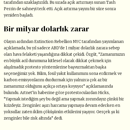
tarafından uzaklaştırıldı. Bu sırada açık artırmayı sunan Tash
Perrin de sahneyi terk etti. Açık artırma yayını bir süre sonra
yeniden başladı.
Bir milyar dolarlık zarar
Olayın ardından Extinction Rebellion NYC tarafından yayımlanan
açıklamada, bu yıl sadece ABD’de 1 milyar dolarlık zarara sebep
olan hava felaketi yaşandığına dikkat çekidi. Örgüt, “
Zamanımızın
en büyük acil durumuna kitlesel olarak dikkat çekmek için
alışılmadık protesto yöntemlerine başvurmaktan başka
seçeneğimiz yok. Bilim, fosil yakıt kullanımını sona erdirmek ve
karbon emisyonlarını durdurmak için yalnızca çok az bir
zamanımız olduğunu açıkça ortaya koyuyor” açıklamasında
bulundu. Artnet’in haberine göre protestoculardan Hicks,
“Yapmak istediğim şey bu değil ama yapmak zorundayız çünkü bir
krizdeyiz. Zenginler aşırı harcama yapmaya devam ederken en
yoksullar zaten iklim çöküşünün etkilerini yaşıyor. Gerçek şu ki
zenginler bile risk altında” dedi.