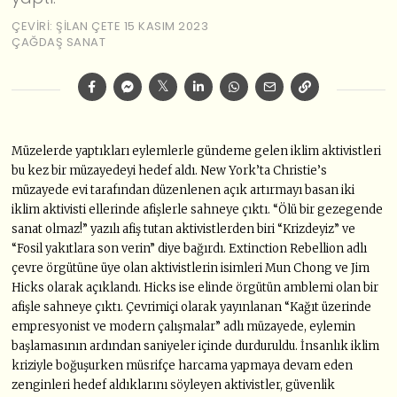
ÇEVIRI: ŞILAN ÇETE
15 KASIM 2023
ÇAĞDAŞ SANAT
Müzelerde yaptıkları eylemlerle gündeme gelen iklim aktivistleri
bu kez bir müzayedeyi hedef aldı. New York’ta Christie’s
müzayede evi tarafından düzenlenen açık artırmayı basan iki
iklim aktivisti ellerinde afişlerle sahneye çıktı. “Ölü bir gezegende
sanat olmaz!” yazılı afiş tutan aktivistlerden biri “Krizdeyiz” ve
“Fosil yakıtlara son verin” diye bağırdı. Extinction Rebellion adlı
çevre örgütüne üye olan aktivistlerin isimleri Mun Chong ve Jim
Hicks olarak açıklandı. Hicks ise elinde örgütün amblemi olan bir
afişle sahneye çıktı. Çevrimiçi olarak yayınlanan “Kağıt üzerinde
empresyonist ve modern çalışmalar” adlı müzayede, eylemin
başlamasının ardından saniyeler içinde durduruldu. İnsanlık iklim
kriziyle boğuşurken müsrifçe harcama yapmaya devam eden
zenginleri hedef aldıklarını söyleyen aktivistler, güvenlik