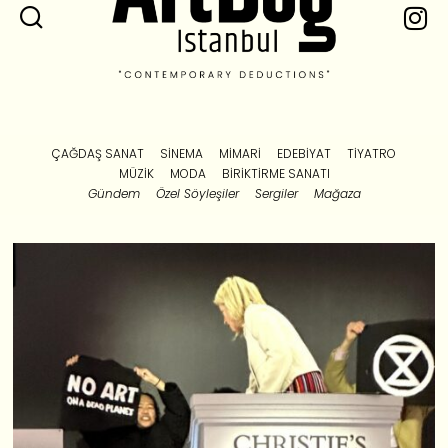
ÇAĞDAŞ SANAT
SINEMA
MIMARI
EDEBIYAT
TIYATRO
MÜZIK
MODA
BIRIKTIRME SANATI
Gündem
Özel Söyleşiler
Sergiler
Mağaza