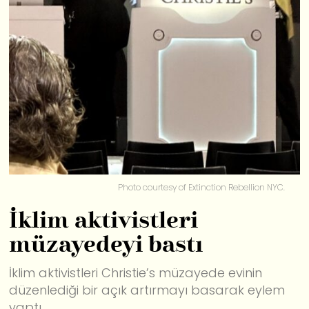
Photo courtesy of Extinction Rebellion NYC.
İklim aktivistleri
müzayedeyi bastı
İklim aktivistleri Christie’s müzayede evinin
düzenlediği bir açık artırmayı basarak eylem
yaptı.