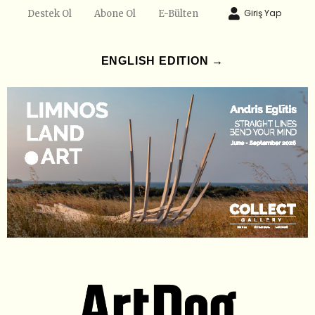
Giriş Yap
Destek Ol
Abone Ol
E-Bülten
ENGLISH EDITION →