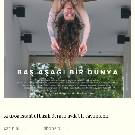
ArtDog Istanbul basılı dergi 2 ayda bir yayımlanır.
satın al →
abone ol →