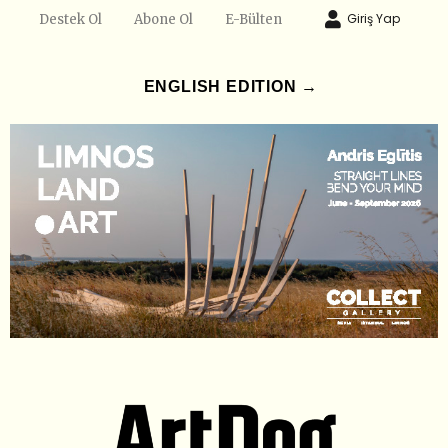
Giriş Yap
Destek Ol
Abone Ol
E-Bülten
ENGLISH EDITION →