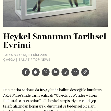
Heykel Sanatının Tarihsel
Evrimi
TALYA NAKKAŞ
11 EKIM 2019
ÇAĞDAŞ SANAT
/
TOP NEWS
Danimarka Aarhaus’da 1859 yılında halkın desteği ile kurulmuş
ARoS Müze’sinde yarın açılacak ‘‘Objects of Wonder – from
Pedestal to interaction’’ adlı heykel sergisi ziyaretçileri çep
telefonlarından kopararak, duyumsal ve bedensel bir alanı