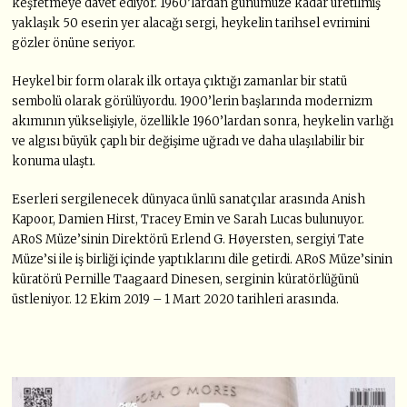
keşfetmeye davet ediyor. 1960’lardan günümüze kadar üretilmiş
yaklaşık 50 eserin yer alacağı sergi, heykelin tarihsel evrimini
gözler önüne seriyor.
Heykel bir form olarak ilk ortaya çıktığı zamanlar bir statü
sembolü olarak görülüyordu. 1900’lerin başlarında modernizm
akımının yükselişiyle, özellikle 1960’lardan sonra, heykelin varlığı
ve algısı büyük çaplı bir değişime uğradı ve daha ulaşılabilir bir
konuma ulaştı.
Eserleri sergilenecek dünyaca ünlü sanatçılar arasında Anish
Kapoor, Damien Hirst, Tracey Emin ve Sarah Lucas bulunuyor.
ARoS Müze’sinin Direktörü Erlend G. Høyersten, sergiyi Tate
Müze’si ile iş birliği içinde yaptıklarını dile getirdi. ARoS Müze’sinin
küratörü Pernille Taagaard Dinesen, serginin küratörlüğünü
üstleniyor. 12 Ekim 2019 – 1 Mart 2020 tarihleri arasında.