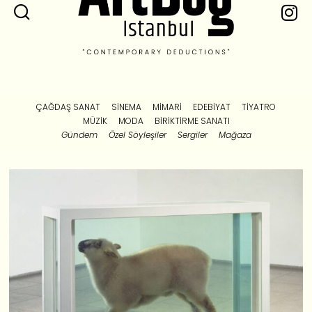
ÇAĞDAŞ SANAT
SINEMA
MIMARI
EDEBIYAT
TIYATRO
MÜZIK
MODA
BIRIKTIRME SANATI
Gündem
Özel Söyleşiler
Sergiler
Mağaza