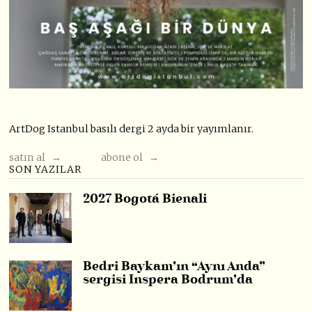
ArtDog Istanbul basılı dergi 2 ayda bir yayımlanır.
satın al →
abone ol →
SON YAZILAR
2027 Bogotá Bienali
Bedri Baykam’ın “Aynı Anda”
sergisi Inspera Bodrum’da