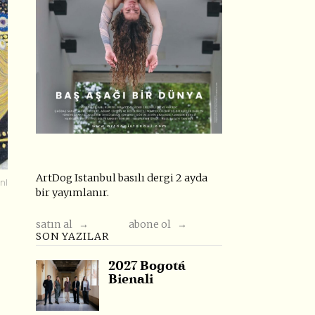
ArtDog Istanbul basılı dergi 2 ayda
nl
bir yayımlanır.
satın al →
abone ol →
SON YAZILAR
2027 Bogotá
Bienali