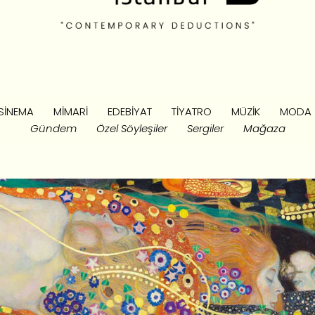
SINEMA
MIMARI
EDEBIYAT
TIYATRO
MÜZIK
MODA
Gündem
Özel Söyleşiler
Sergiler
Mağaza