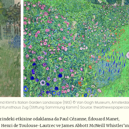
and Klimt’s Italian Garden Landscape (1913) © Van Gogh Museum, Amsterd
nd Kunsthaus Zug (Stiftung Sammlung Kamm) Source: theartnewspaper.c
zerindeki etkisine odaklansa da Paul Cézanne, Édouard Manet,
 Henri de Toulouse-Lautrec ve James Abbott McNeill Whistler’ın