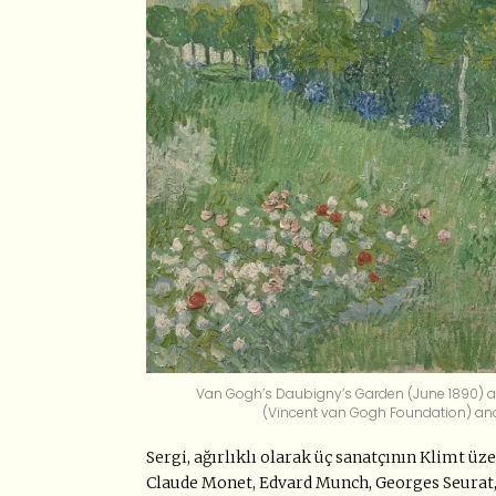
Van Gogh’s Daubigny’s Garden (June 1890) 
(Vincent van Gogh Foundation) a
Sergi, ağırlıklı olarak üç sanatçının Klimt ü
Claude Monet, Edvard Munch, Georges Seurat,