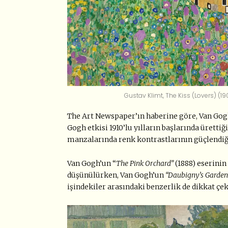
Gustav Klimt, The Kiss (Lovers) (1
The Art Newspaper’ın haberine göre, Van Gogh’
Gogh etkisi 1910’lu yılların başlarında ürett
manzalarında renk kontrastlarının güçlendiğ
Van Gogh’un “
The Pink Orchard”
(1888) eserinin
düşünülürken, Van Gogh’un
“Daubigny’s Garden
işindekiler arasındaki benzerlik de dikkat çek