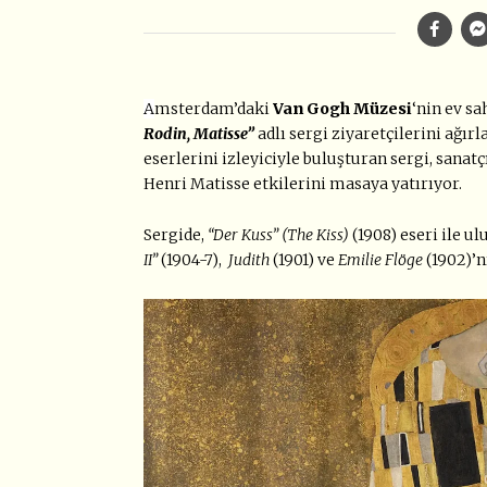
A
msterdam’daki
Van Gogh Müzesi
‘nin ev sa
Rodin, Matisse”
adlı sergi ziyaretçilerini ağı
eserlerini izleyiciyle buluşturan sergi, sana
Henri Matisse etkilerini masaya yatırıyor.
Sergide,
“Der Kuss” (The Kiss)
(1908) eseri ile 
II”
(1904-7),
Judith
(1901) ve
Emilie Flöge
(1902)’n