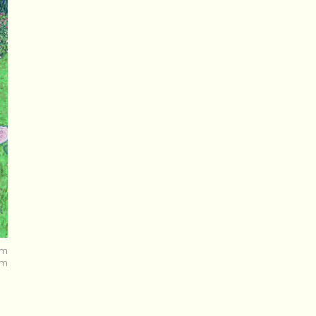
am
om