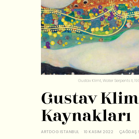
Gustav Klimt, Water Serpents II, 
Gustav Klim
Kaynakları
ARTDOG ISTANBUL
10 KASIM 2022
ÇAĞDAŞ 