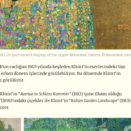
908). On permanent display at the Upper Belvedere, Vienna. © Belvedere, Vie
un varlığını 1903 yılında keşfeden Klimt’in eserlerindeki Van
iği erken dönem işlerinde görülebiliyor. Bu dönemde Klimt’in
i görülüyor.
 Klimt’in “
Avenue to Schloss Kammer”
(1912) işine ilham olduğu
”(1890)’
ındaki çiçekler ile Klimt’in “
Italian Garden Landscape”
(1913)
iyor.