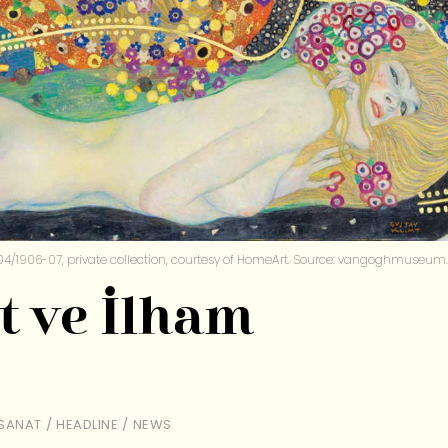
1904/1906-07, private collection, courtesy of HomeArt. Source: vangoghmuseum.
t ve İlham
SANAT
/
HEADLINE
/
NEWS