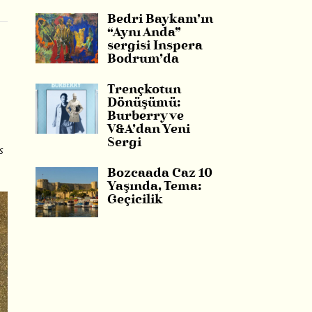
Bedri Baykam’ın
“Aynı Anda”
sergisi Inspera
Bodrum’da
Trençkotun
Dönüşümü:
Burberry ve
V&A’dan Yeni
Sergi
s
Bozcaada Caz 10
Yaşında, Tema:
Geçicilik