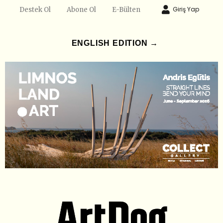
Giriş Yap
Destek Ol
Abone Ol
E-Bülten
ENGLISH EDITION →