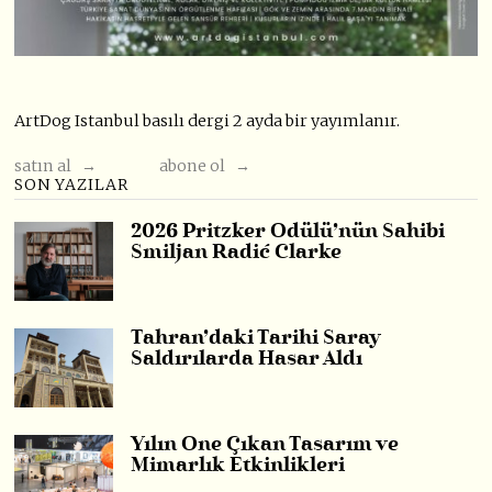
ArtDog Istanbul basılı dergi 2 ayda bir yayımlanır.
satın al →
abone ol →
SON YAZILAR
2026 Pritzker Ödülü’nün Sahibi
Smiljan Radić Clarke
Tahran’daki Tarihi Saray
Saldırılarda Hasar Aldı
Yılın Öne Çıkan Tasarım ve
Mimarlık Etkinlikleri