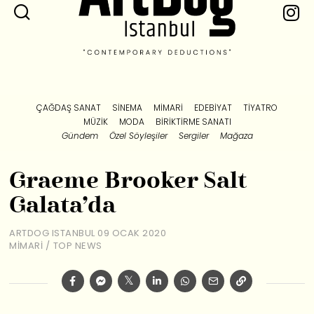
ÇAĞDAŞ SANAT
SINEMA
MIMARI
EDEBIYAT
TIYATRO
MÜZIK
MODA
BIRIKTIRME SANATI
Gündem
Özel Söyleşiler
Sergiler
Mağaza
Graeme Brooker Salt
Galata’da
ARTDOG ISTANBUL
09 OCAK 2020
MIMARI
/
TOP NEWS