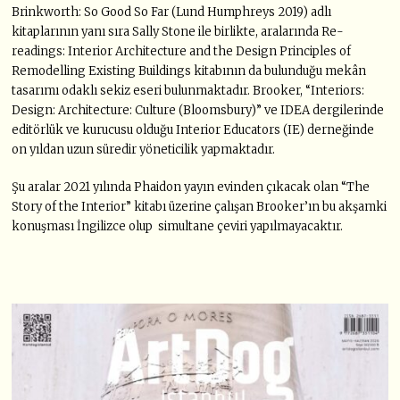
Brinkworth: So Good So Far (Lund Humphreys 2019) adlı
kitaplarının yanı sıra Sally Stone ile birlikte, aralarında Re-
readings: Interior Architecture and the Design Principles of
Remodelling Existing Buildings kitabının da bulunduğu mekân
tasarımı odaklı sekiz eseri bulunmaktadır. Brooker, “Interiors:
Design: Architecture: Culture (Bloomsbury)” ve IDEA dergilerinde
editörlük ve kurucusu olduğu Interior Educators (IE) derneğinde
on yıldan uzun süredir yöneticilik yapmaktadır.
Şu aralar 2021 yılında Phaidon yayın evinden çıkacak olan “The
Story of the Interior” kitabı üzerine çalışan Brooker’ın bu akşamki
konuşması İngilizce olup simultane çeviri yapılmayacaktır.