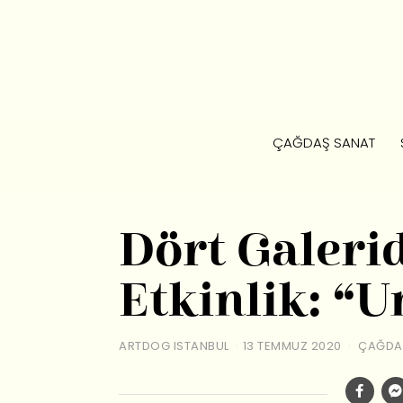
ÇAĞDAŞ SANAT
Dört Galeri
Etkinlik: “U
ARTDOG ISTANBUL
13 TEMMUZ 2020
ÇAĞDA