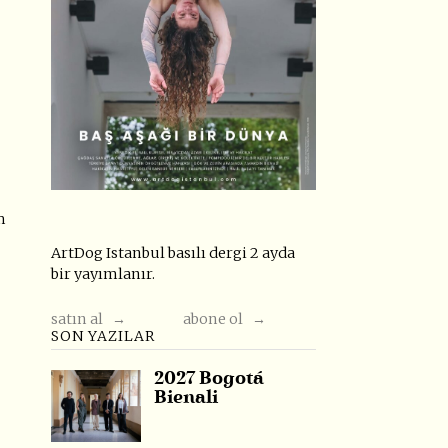
m
ArtDog Istanbul basılı dergi 2 ayda
bir yayımlanır.
satın al →
abone ol →
SON YAZILAR
2027 Bogotá
Bienali