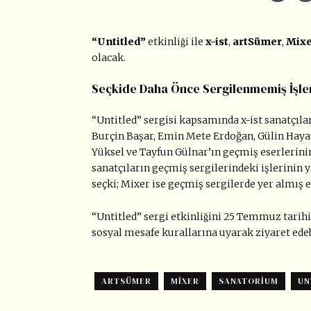
“Untitled”
etkinliği ile
x-ist
,
artSümer
,
Mixe
olacak.
Seçkide Daha Önce Sergilenmemiş İşle
“Untitled” sergisi kapsamında x-ist sanatçılar
Burçin Başar, Emin Mete Erdoğan, Gülin Hay
Yüksel ve Tayfun Gülnar’ın geçmiş eserleri
sanatçıların geçmiş sergilerindeki işlerinin 
seçki; Mixer ise geçmiş sergilerde yer almış
“Untitled” sergi etkinliğini 25 Temmuz
tarihi
sosyal mesafe kurallarına uyarak ziyaret edeb
ARTSÜMER
MIXER
SANATORIUM
UN