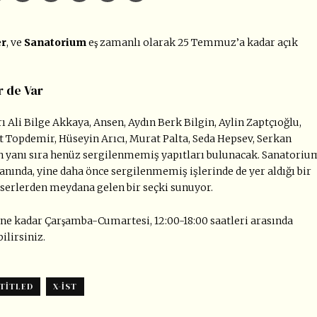
r
, ve
Sanatorium
eş zamanlı olarak 25 Temmuz’a kadar açık
r de Var
ı Ali Bilge Akkaya, Ansen, Aydın Berk Bilgin, Aylin Zaptçıoğlu,
at Topdemir, Hüseyin Arıcı, Murat Palta, Seda Hepsev, Serkan
nin yanı sıra henüz sergilenmemiş yapıtları bulunacak. Sanatoriu
yanında, yine daha önce sergilenmemiş işlerinde de yer aldığı bir
 eserlerden meydana gelen bir seçki sunuyor.
ne kadar Çarşamba-Cumartesi, 12:00-18:00 saatleri arasında
ilirsiniz.
TITLED
X-IST