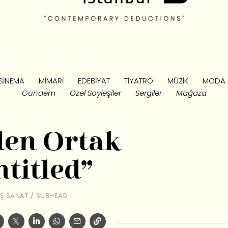
SINEMA
MIMARI
EDEBIYAT
TIYATRO
MÜZIK
MODA
Gündem
Özel Söyleşiler
Sergiler
Mağaza
den Ortak
ntitled”
Ş SANAT
/
SUBHEAD