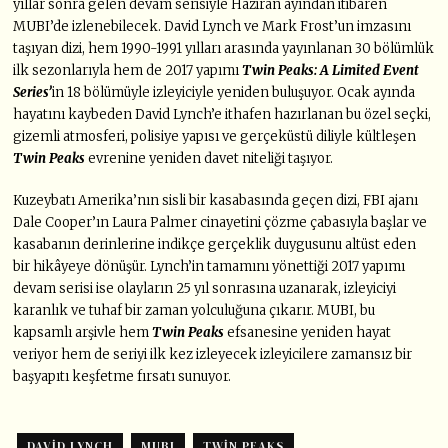
yıllar sonra gelen devam serisiyle Haziran ayından itibaren
MUBI’de izlenebilecek. David Lynch ve Mark Frost’un imzasını
taşıyan dizi, hem 1990-1991 yılları arasında yayınlanan 30 bölümlük
ilk sezonlarıyla hem de 2017 yapımı
Twin Peaks: A Limited Event
Series’
in 18 bölümüyle izleyiciyle yeniden buluşuyor. Ocak ayında
hayatını kaybeden David Lynch’e ithafen hazırlanan bu özel seçki,
gizemli atmosferi, polisiye yapısı ve gerçeküstü diliyle kültleşen
Twin Peaks
evrenine yeniden davet niteliği taşıyor.
Kuzeybatı Amerika’nın sisli bir kasabasında geçen dizi, FBI ajanı
Dale Cooper’ın Laura Palmer cinayetini çözme çabasıyla başlar ve
kasabanın derinlerine indikçe gerçeklik duygusunu altüst eden
bir hikâyeye dönüşür. Lynch’in tamamını yönettiği 2017 yapımı
devam serisi ise olayların 25 yıl sonrasına uzanarak, izleyiciyi
karanlık ve tuhaf bir zaman yolculuğuna çıkarır. MUBI, bu
kapsamlı arşivle hem
Twin Peaks
efsanesine yeniden hayat
veriyor hem de seriyi ilk kez izleyecek izleyicilere zamansız bir
başyapıtı keşfetme fırsatı sunuyor.
DAVID LYNCH
MUBI
TWIN PEAKS