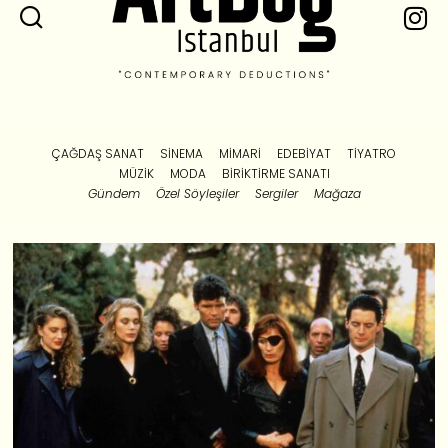
ÇAĞDAŞ SANAT
SINEMA
MIMARI
EDEBIYAT
TIYATRO
MÜZIK
MODA
BIRIKTIRME SANATI
Gündem
Özel Söyleşiler
Sergiler
Mağaza