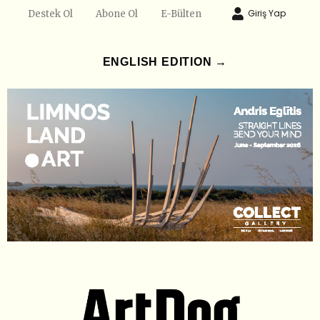
Giriş Yap
Destek Ol
Abone Ol
E-Bülten
ENGLISH EDITION →