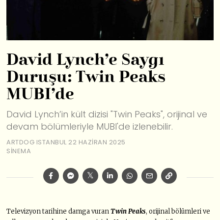
David Lynch’e Saygı
Duruşu: Twin Peaks
MUBI’de
David Lynch’in kült dizisi "Twin Peaks", orijinal ve
devam bölümleriyle MUBI'de izlenebilir.
ARTDOG ISTANBUL
22 HAZIRAN 2025
SINEMA
Televizyon tarihine damga vuran
Twin Peaks
, orijinal bölümleri ve