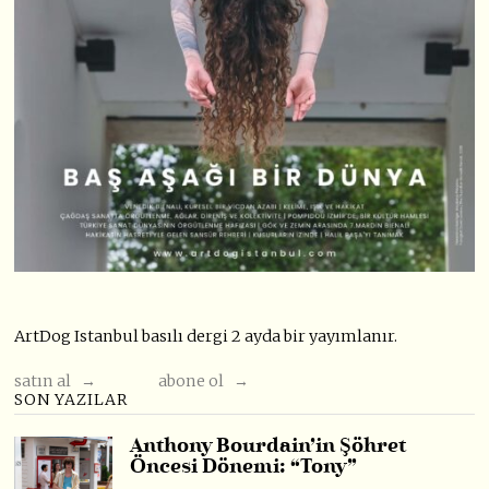
ArtDog Istanbul basılı dergi 2 ayda bir yayımlanır.
satın al →
abone ol →
SON YAZILAR
Anthony Bourdain’in Şöhret
Öncesi Dönemi: “Tony”