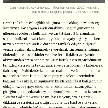
Can Küçük, Gerçek Limonata / Real Lemonade, 2022, Mdf, folyo
baskı, metal bağlantı parçaları, 5 x 90 x 195 cm.
Cem Ö.:
“Dilerim ki”
sağlıklı olduğuna emin olduğumuz bir isteği
kendimize söylediğimiz anda duraklıyor. Doğum günlerinde
üflenen, evdelerde kullanılan ve yas tutulan bütün mumların
sağlıklı kullanılan yakıtlarının, yukarıdan aşağı doğru yanarken
uzayan ömürleri dışındaki düzenine tanıklık ediyoruz.
“İçerik”
yeniden çalışmak, kirlenmek ve yorulmak için temizlendiğimiz,
dinlendiğimiz duşakabinler ve küvetlerle ilişkileniyor. Şehrin
altyapısından bizim hanemize ulaşıp biricikleşen su, vücudumuzu
temizledikten sonra tekrar güncel ve genel dolaşıma kirlenerek
dahil oluyor. Kabinlerde kullanılan malzeme ve üretim metodları
üzerinden oluşan iskeletin içine girip yükselerek zeminden
bağımızın kesildiği, görüşümüzün kısıtlandığı fakat hâlâ görünür
olduğumuz bu yapıya eklemlenen ekranlardan suyun gözüne
girdiğimiz, batıp çıkarak oryantasyonu bozulan videolar izliyoruz.
“Senden Hoşlanmıyorum”
sosyal hassasiyetin, diyaloglardaki
dikkatin ve stratejilerin arttığı bir dönemde basitçe âna yenik
düşen ve hislerinin önüne geçemeyen bir iş. Bu sözün sunumunu;