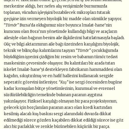
merkezine aldığı, her nefes alış verişimizde burnumuzda
toplanan, vücudun işleyişini bozabilecek mikropları tutarak
geçişine izin vermeyen biyolojik bir madde olan sümükle yapıyor.
“Tümör”
Bursa’da olduğumuz süre boyunca İmalat-hane’nin
kurucusu olan Bora’nın yönetimde kullandığı bilgi ve araçların
ailesiyle olan bağının benim aile ilişkilerimi hatırlatmasıyla başladı.
Güç ve bilgi aktarımının aile bağı üzerinden karşılığını biyolojik,
teknik ve bilinçdışı kalıntılarını taşıyan
“Tümör”
çocukluğumda
büyüdüğüm işyerini çizdiğim bir resim ve babamın tümör tedavi
maskesinin çevresinde oluşuyor. Bu kalıntıları bir arada tutan
iskelet İmalat-hane’yi destekleyen fabrikanın hammaddesi olan
kağıdın, sıkıştırılmış ve en hafif hallerini kullanarak sergide
seperatör görevini üstleniyor.
“Kuş”
ise sergi öncesinden bugüne
kadar konuşulan bütçe yönetimlerinin, kurumsal ve evrensel
sürdürülebilirliğin temelinde bulunan paranın aygıtına
yakınlaşıyor. Fiziksel karşılığı olmayan bir para projeksiyonun,
gelecek için borçlanılan paranın aracı olan kredi kartından
kesilmiş alacalı kuş baskısı sergi alanındaki duvarda dikkat
edilmediği sürece gözden kaçabilen dikkat edildiği sürece ise göz
alıcı bir parlaklık ve renkle bürünebilen küçücük bir parça.