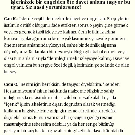
işlerinizde bir engelden öte davet anlamı taşıyor bu
uyarı. Siz nasıl yorumlarsınız?
Can K.:
İşlerde çeşitli derecelerde davet ve engel var. Bir şeylerin
üstünün örtülü olduğunu ifade ettikten sonra o şeyin içine girmek
veya es geçmek tabii izleyiciye kalmış. Cem’le ikimiz adına
konuşmuş olacağım ama bence yaklaşımımız yüzeyde görüneni
önemseme anlamında yüzeysel, sahte bir derinlik algısına
düşmüyoruz. Kullanılan bir nesneyi olduğu gibi kabul etmek veya
olası tüm anlamlarıyla “derinleştirmek” izleyiciye kalmış. Davet ve
engel yalnızca bu sergiye özel değil, işlerimizin genelinde de olan
bir şey.
Cem Ö.:
Benim için her ikisini de taşıyor diyebilirim. “Senden
Hoşlanmıyorum” işinin hakkında malzeme bilgisine sahip
olduğunuzda eskisinden daha uzak bir mesafe alabilir ya da
“İçerik” işinin iskeletinin dışarı doğrudan olarak vermediği
kullanım bilgisiyle içine girip girmeme cüretinde tereddüte
düşülebilirsiniz. Bunun yanı sıra bir çoçuğun çizdiği resmin
masumiyetine tebessüm edebilir ya da her renge bürünüp
parlayan bir kuş baskısı göz alıcı bir güzellikle davetkâr olabilir.