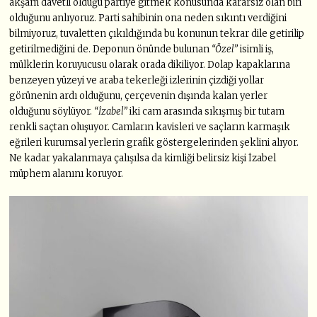
akşam davetli olduğu partiye gitmek konusunda kararsız olan biri
olduğunu anlıyoruz. Parti sahibinin ona neden sıkıntı verdiğini
bilmiyoruz, tuvaletten çıkıldığında bu konunun tekrar dile getirilip
getirilmediğini de. Deponun önünde bulunan
“Özel”
isimli iş,
mülklerin koruyucusu olarak orada dikiliyor. Dolap kapaklarına
benzeyen yüzeyi ve araba tekerleği izlerinin çizdiği yollar
görünenin ardı olduğunu, çerçevenin dışında kalan yerler
olduğunu söylüyor.
“İzabel”
iki cam arasında sıkışmış bir tutam
renkli saçtan oluşuyor. Camların kavisleri ve saçların karmaşık
eğrileri kurumsal yerlerin grafik göstergelerinden şeklini alıyor.
Ne kadar yakalanmaya çalışılsa da kimliği belirsiz kişi İzabel
müphem alanını koruyor.