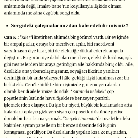
anlamında değil, İmalat-hane’nin koşullarıyla ilişkide olması
anlamında mekâna özgü bir sergi oldu.
Sergideki çalışmalarınızdan bahsedebilir misiniz?
Can K.:
“Kiler”
i üretirken aklımda bir görüntü vardı. Bir ev içinde
bir ampul patlar, ortaya bir merdiven açılır, biri merdiveni
sarsılmasın diye tutar, biri de elektriğe dikkat ederek ampulu
değiştirir. Bu görüntüye dahil olan merdiven, elektrik kablosu, ışık
gibi nesnelerden bir araya getirdiğim aile hakkında bir iş oldu. Aile,
özellikle ona yabancılaşmışsanız, soyağacı fikrinin yanıltıcı
derinliğinin bir anda yüzeysel hâle geldiği, ilişki kurulması zor bir
birliktelik. Cem’le birlikte birer işimizde girilemeyen alanlar
olarak kendi ailelerimize döndük. “
Karnında Kelebek”
çöp
poşetlerinin üstünde havai fişeklere benzeyen parıltılı
işlemelerden oluşuyor. Bu işin bir niyeti, büyük bir kutlamadan arta
kalanları toplayıp gizleyen siyah çöp poşetleri üstünde geriye
dönük bir hatırlatma yapmak.
“Gerçek Limonata
”da tuvaletlerdeki
kabinleri ayıran panellerin bir benzeri üzerinde iki kişinin
konuşması görülüyor. Bu özel alanda yapılan kısa konuşmadan,