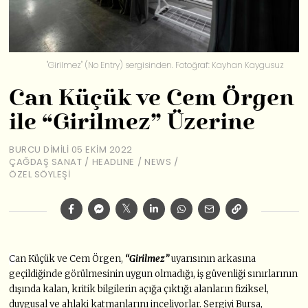
"Girilmez" (No Entry) sergisinden. Fotoğraf: Kayhan Kaygusuz
Can Küçük ve Cem Örgen
ile “Girilmez” Üzerine
BURCU DIMILI
05 EKIM 2022
ÇAĞDAŞ SANAT
/
HEADLINE
/
NEWS
/
ÖZEL SÖYLEŞI
C
an Küçük ve Cem Örgen,
“Girilmez”
uyarısının arkasına
geçildiğinde görülmesinin uygun olmadığı, iş güvenliği sınırlarının
dışında kalan, kritik bilgilerin açığa çıktığı alanların fiziksel,
duygusal ve ahlaki katmanlarını inceliyorlar. Sergiyi Bursa,