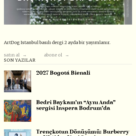
ArtDog Istanbul basılı dergi 2 ayda bir yayımlanır.
satın al →
abone ol →
SON YAZILAR
2027 Bogotá Bienali
Bedri Baykam’ın “Aynı Anda”
sergisi Inspera Bodrum’da
Trençkotun Dönüşümü: Burberry