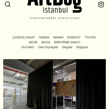
ÇAĞDAŞ SANAT
SINEMA
MIMARI
EDEBIYAT
TIYATRO
MÜZIK
MODA
BIRIKTIRME SANATI
Gündem
Özel Söyleşiler
Sergiler
Mağaza