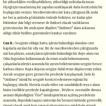
bir yükseklikte evcilleşebilirken, yükseldiği noktalarda insan
ölçeği için tasarlanmış bir yapıdan uzaklaşarak daha kontrolsüz bir
boşluğa izin veriyor. Merdivenlerden üst kata çıktığınız ilk anda
ise her iş aslında gözünüzün önünde beliriyor, ne kadar işler
bütününe dair bilgi vermese de fiziksel olarak varlıklarını
gösteriyorlar. Bir anda içine düşülen “Girilmez” alanı arkasına
aldığı ofisle birlikte gizeminden basitçe sıyrılıyor.
Can K.:
Serginin olduğu katta, işlerin bulunduğu alandan cam
kapılarla ayrılan bir ofis var. Bir de merdivenlerden çıktığınızda
sizi karşılayan, sanatçıların işlerinin bulunduğu bir depo alanı var.
Ofisi doğrudan kullanmasak da onun orada bulunmasının,
çalışanlarla izleyici arasında bir ayrım belirtmesinin sergiye bence
katkısı oluyor. Başta depoyu sergiye dahil etme düşüncemiz yoktu.
Ancak sergiye girer girmez bir perdeyle karşılaşmak, hele ki
“Girilmez” isimli bir sergide kontrol edemeyeceğimiz bir
başlangıç olurdu. Mesela orada video var sanılabilirdi veya o alanı
bizim özellikle perdeyle kapattığımız… Böylece, normalde duvara
asmayı düşündüğüm
“Özel
” isimli işimi biraz açılmış perdelerin
arasında, depodaki taşıyıcı sistemin bir benzeri üstünde gösterdik.
Genel olarak mekânın yapısal elemanlarına müdahale etmek