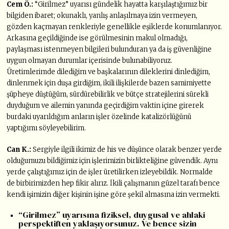
Cem Ö.:
“Girilmez” uyarısı gündelik hayatta karşılaştığımız bir
bilgiden ibaret; okunaklı, yanlış anlaşılmaya izin vermeyen,
gözden kaçmayan renkleriyle genellikle eşiklerde konumlanıyor.
Arkasına geçildiğinde ise görülmesinin makul olmadığı,
paylaşması istenmeyen bilgileri bulunduran ya da iş güvenliğine
uygun olmayan durumlar içerisinde bulunabiliyoruz.
Üretimlerimde dilediğim ve başkalarının dileklerini dinlediğim,
dinlenmek için duşa girdiğim, ikili ilişkilerde bazen samimiyette
şüpheye düştüğüm, sürdürebilirlik ve bütçe stratejilerini sürekli
duyduğum ve ailemin yanında geçirdiğim vaktin içine girerek
burdaki uyarıldığım anların işler özelinde katalizörlüğünü
yaptığımı söyleyebilirim.
Can K.:
Sergiyle ilgili ikimiz de his ve düşünce olarak benzer yerde
olduğumuzu bildiğimiz için işlerimizin birlikteliğine güvendik. Aynı
yerde çalıştığımız için de işler üretilirken izleyebildik. Normalde
de birbirimizden hep fikir alırız. İkili çalışmanın güzel tarafı bence
kendi işimizin diğer kişinin işine göre şekil almasına izin vermekti.
“Girilmez” uyarısına fiziksel, duygusal ve ahlaki
perspektiften yaklaşıyorsunuz. Ve bence sizin