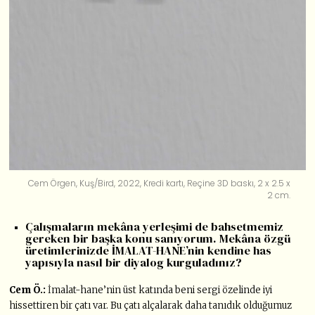
Cem Örgen, Kuş/Bird, 2022, Kredi kartı, Reçine 3D baskı, 2 x 2.5 x
2 cm.
Çalışmaların mekâna yerleşimi de bahsetmemiz
gereken bir başka konu sanıyorum. Mekâna özgü
üretimlerinizde İMALAT-HANE’nin kendine has
yapısıyla nasıl bir diyalog kurguladınız?
Cem Ö.:
İmalat-hane’nin üst katında beni sergi özelinde iyi
hissettiren bir çatı var. Bu çatı alçalarak daha tanıdık olduğumuz