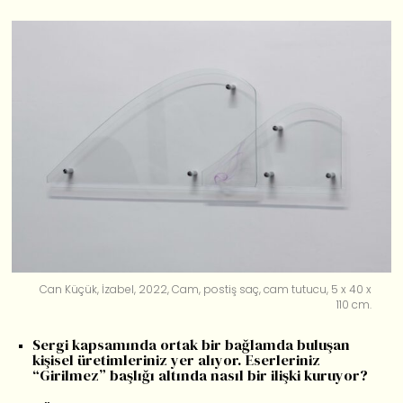
Can Küçük, İzabel, 2022, Cam, postiş saç, cam tutucu, 5 x 40 x
110 cm.
Sergi kapsamında ortak bir bağlamda buluşan
kişisel üretimleriniz yer alıyor. Eserleriniz
“Girilmez” başlığı altında nasıl bir ilişki kuruyor?