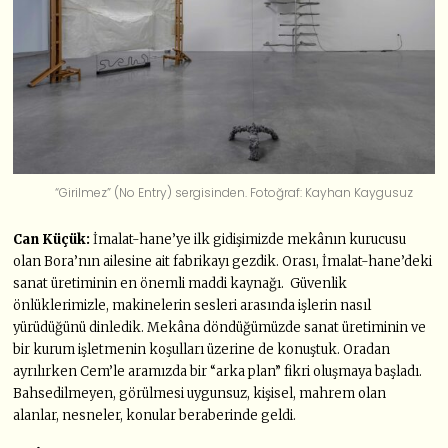
“Girilmez” (No Entry) sergisinden. Fotoğraf: Kayhan Kaygusuz
Can Küçük:
İmalat-hane’ye ilk gidişimizde mekânın kurucusu
olan Bora’nın ailesine ait fabrikayı gezdik. Orası, İmalat-hane’deki
sanat üretiminin en önemli maddi kaynağı. Güvenlik
önlüklerimizle, makinelerin sesleri arasında işlerin nasıl
yürüdüğünü dinledik. Mekâna döndüğümüzde sanat üretiminin ve
bir kurum işletmenin koşulları üzerine de konuştuk. Oradan
ayrılırken Cem’le aramızda bir “arka plan” fikri oluşmaya başladı.
Bahsedilmeyen, görülmesi uygunsuz, kişisel, mahrem olan
alanlar, nesneler, konular beraberinde geldi.