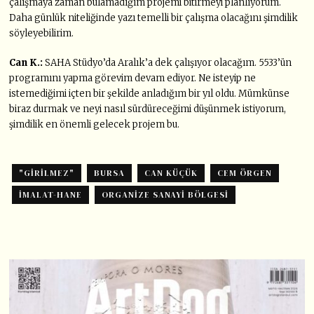
çalışmaya zaman bulamadığım projemi bitirmeyi planlıyorum.
Daha günlük niteliğinde yazı temelli bir çalışma olacağını şimdilik
söyleyebilirim.
Can K.:
SAHA Stüdyo’da Aralık’a dek çalışıyor olacağım. 5533’ün
programını yapma görevim devam ediyor. Ne isteyip ne
istemediğimi içten bir şekilde anladığım bir yıl oldu. Mümkünse
biraz durmak ve neyi nasıl sürdüreceğimi düşünmek istiyorum,
şimdilik en önemli gelecek projem bu.
"GIRILMEZ"
BURSA
CAN KÜÇÜK
CEM ÖRGEN
İMALAT-HANE
ORGANIZE SANAYI BÖLGESI