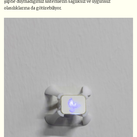
şüphe duymadığımız sistemlerin sağlıksız ve uygunsuz
olasılıklarına da götürebiliyor.