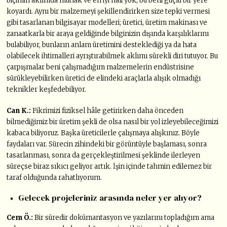
biçimin aklımda mutlak ve en iyi hâli yok, bu beni güçlü bir yere
koyardı. Aynı bir malzemeyi şekillendirirken size tepki vermesi
gibi tasarlanan bilgisayar modelleri; üretici, üretim makinası ve
zanaatkarla bir araya geldiğinde bilginizin dışında karşılıklarını
bulabiliyor, bunların anlam üretimini desteklediği ya da hata
olabilecek ihtimalleri ayrıştırabilmek aklımı sürekli diri tutuyor. Bu
çarpışmalar beni çalışmadığım malzemelerin endüstrisine
sürükleyebilirken üretici de elindeki araçlarla alışık olmadığı
teknikler keşfedebiliyor.
Can K.:
Fikrimizi fiziksel hâle getirirken daha önceden
bilmediğimiz bir üretim şekli de olsa nasıl bir yol izleyebileceğimizi
kabaca biliyoruz. Başka üreticilerle çalışmaya alışkınız. Böyle
faydaları var. Sürecin zihindeki bir görüntüyle başlaması, sonra
tasarlanması, sonra da gerçekleştirilmesi şeklinde ilerleyen
süreçse biraz sıkıcı geliyor artık. İşin içinde tahmin edilemez bir
taraf olduğunda rahatlıyorum.
Gelecek projeleriniz arasında neler yer alıyor?
Cem Ö.:
Bir süredir dokümantasyon ve yazılarını topladığım ama