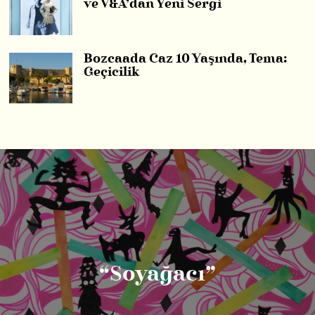
ve V&A’dan Yeni Sergi
Bozcaada Caz 10 Yaşında, Tema:
Geçicilik
“Soyağacı”