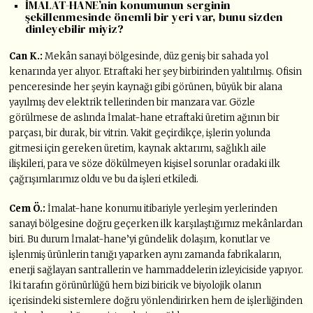
İMALAT-HANE’nin konumunun serginin
şekillenmesinde önemli bir yeri var, bunu sizden
dinleyebilir miyiz?
Can K.:
Mekân sanayi bölgesinde, düz geniş bir sahada yol
kenarında yer alıyor. Etraftaki her şey birbirinden yalıtılmış. Ofisin
penceresinde her şeyin kaynağı gibi görünen, büyük bir alana
yayılmış dev elektrik tellerinden bir manzara var. Gözle
görülmese de aslında İmalat-hane etraftaki üretim ağının bir
parçası, bir durak, bir vitrin. Vakit geçirdikçe, işlerin yolunda
gitmesi için gereken üretim, kaynak aktarımı, sağlıklı aile
ilişkileri, para ve söze dökülmeyen kişisel sorunlar oradaki ilk
çağrışımlarımız oldu ve bu da işleri etkiledi.
Cem Ö.:
İmalat-hane konumu itibariyle yerleşim yerlerinden
sanayi bölgesine doğru geçerken ilk karşılaştığımız mekânlardan
biri. Bu durum İmalat-hane’yi gündelik dolaşım, konutlar ve
işlenmiş ürünlerin tanığı yaparken aynı zamanda fabrikaların,
enerji sağlayan santrallerin ve hammaddelerin izleyiciside yapıyor.
İki tarafın görünürlüğü hem bizi biricik ve biyolojik olanın
içerisindeki sistemlere doğru yönlendirirken hem de işlerliğinden