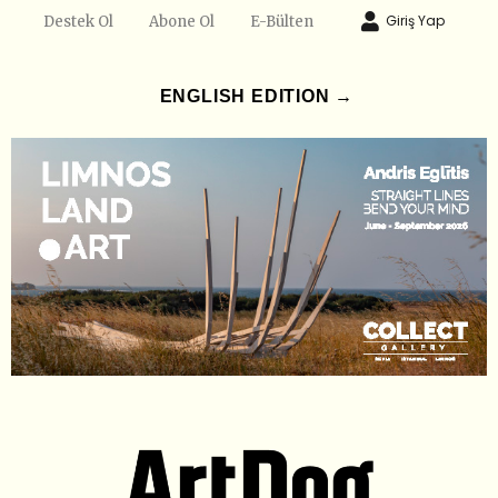
Giriş Yap
Destek Ol
Abone Ol
E-Bülten
ENGLISH EDITION →