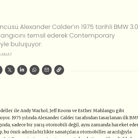
öncüsü Alexander Calder’ın 1975 tarihli BMW 3.0
aşlangıcını temsil ederek Contemporary
iyle buluşuyor.
SANAT
eller ile Andy Warhol, Jeff Koons ve Esther Mahlangu gibi
ruyor. 1975 yılında Alexander Calder tarafından tasarlanan ilk B
ığında, sadece bir yarış otomobili değil, aynı zamanda hareket ede
p, bu öncü adımla birlikte sanatçılara otomobiller aracılığıyla