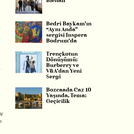
Bienali
Bedri Baykam’ın
“Aynı Anda”
sergisi Inspera
Bodrum’da
Trençkotun
Dönüşümü:
Burberry ve
V&A’dan Yeni
Sergi
Bozcaada Caz 10
Yaşında, Tema:
Geçicilik
MW
n