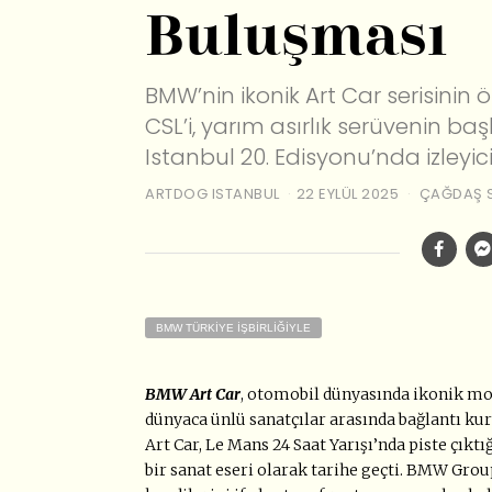
Buluşması
BMW’nin ikonik Art Car serisinin 
CSL’i, yarım asırlık serüvenin b
Istanbul 20. Edisyonu’nda izleyic
ARTDOG ISTANBUL
22 EYLÜL 2025
ÇAĞDAŞ 
BMW TÜRKİYE İŞBİRLİĞİYLE
BMW Art Car
, otomobil dünyasında ikonik mod
dünyaca ünlü sanatçılar arasında bağlantı ku
Art Car, Le Mans 24 Saat Yarışı’nda piste çıkt
bir sanat eseri olarak tarihe geçti. BMW Grou