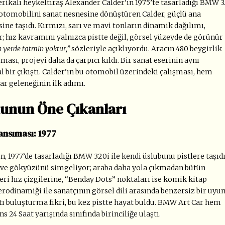
rikalı heykeltıraş Alexander Calder’ın 1975’te tasarladığı BMW 3
ş otomobilini sanat nesnesine dönüştüren Calder, güçlü ana
sine taşıdı. Kırmızı, sarı ve mavi tonların dinamik dağılımı,
 hız kavramını yalnızca pistte değil, görsel yüzeyde de görünür
yerde tatmin yoktur,”
sözleriyle açıklıyordu. Aracın 480 beygirlik
ası, projeyi daha da çarpıcı kıldı. Bir sanat eserinin aynı
l bir çıkıştı. Calder’ın bu otomobil üzerindeki çalışması, hem
ar geleneğinin ilk adımı.
unun Öne Çıkanları
Yansıması: 1977
 1977’de tasarladığı BMW 320i ile kendi üslubunu pistlere taşıdı
ı ve gökyüzünü simgeliyor; araba daha yola çıkmadan bütün
leri hız çizgilerine, “Benday Dots” noktaları ise komik kitap
rodinamiği ile sanatçının görsel dili arasında benzersiz bir uyu
atı buluşturma fikri, bu kez pistte hayat buldu. BMW Art Car hem
24 Saat yarışında sınıfında birinciliğe ulaştı.