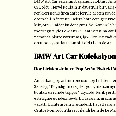
BMW Art Car serisinin başlangıç noktası, Ame
CSL oldu. Hervé Poulain’in davetiyle bir yarı
renkleri geniş fırça darbeleriyle aracın gövde
otomobilin formunu adeta harekete geçiriyor;
kılıyordu. Calder bu deneyimi,
“Mükemmel olan 
motor gücüyle Le Mans 24 Saat Yarışı’na katılm
zamanda pistte yarışması, 1970’ler için radika
onun son yapıtlarından biri oldu hem de Art C
BMW Art Car Koleksiyon
Roy Lichtenstein ve Pop Art’ın Pistteki 
Amerikan pop artının öncüsü Roy Lichtenstein,
Sanatçı, “Boyadığım çizgiler yolu, manzaray
bunları üzerinde taşıyor,” diyordu. Renk şerit
estetiğine göndermeydi. Bu tasarım, aracın ae
yarattı. Lichtenstein’ın gündelik hayatla san
Centre Pompidou’da sergilendi hem de Le Mans 