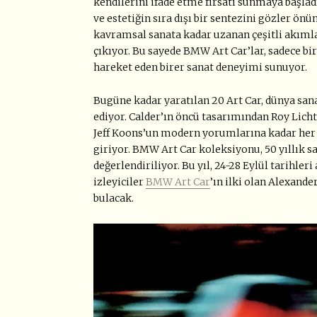
kendilerini ifade etme fırsatı sunmaya başladı
ve estetiğin sıra dışı bir sentezini gözler ö
kavramsal sanata kadar uzanan çeşitli akımla
çıkıyor. Bu sayede BMW Art Car’lar, sadece bi
hareket eden birer sanat deneyimi sunuyor.
Bugüne kadar yaratılan 20 Art Car, dünya sana
ediyor. Calder’ın öncü tasarımından Roy Lich
Jeff Koons’un modern yorumlarına kadar her 
giriyor. BMW Art Car koleksiyonu, 50 yıllık 
değerlendiriliyor. Bu yıl, 24-28 Eylül tarihl
izleyiciler
BMW Art Car
’ın ilki olan Alexande
bulacak.