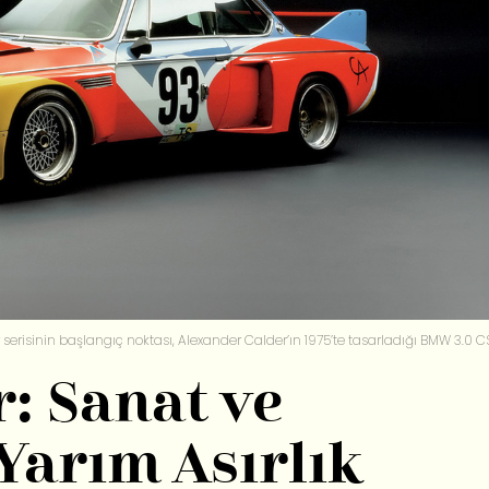
serisinin başlangıç noktası, Alexander Calder’ın 1975’te tasarladığı BMW 3.0 CS
: Sanat ve
Yarım Asırlık