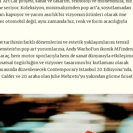
. Art Car projesi, sanat ve tasarım, teknoloji ve mühendislik, hız
nüne seriyor. Koleksiyon, minimalizmden pop art’a, soyutlamadan
rı kapsıyor ve yarım asırlık bir vizyonun ürünleri olarak öne
rer otomobil değil, aynı zamanda hız, renk ve form aracılığıyla
t tarihinin farklı dönemlerini ve estetik yaklaşımlarını temsil
tenstein’ın pop art yorumlarına, Andy Warhol’un ikonik M1’inden
araç, hem motor sporlarıyla hem de sanat dünyasıyla etkileşim
sanatsal özgürlüğün ve vizyoner tasarımın bir kutlaması olarak
eri arasında düzenlenecek Contemporary Istanbul 20. Edisyonu’nda,
r Calder ve 20. araba olan
Julie Mehretu’yu
yakından görme fırsat