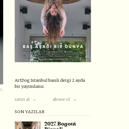
ArtDog Istanbul basılı dergi 2 ayda
bir yayımlanır.
L.
satın al →
abone ol →
SON YAZILAR
2027 Bogotá