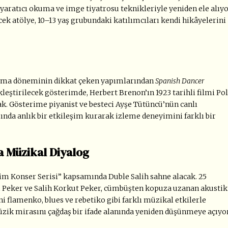
ratıcı okuma ve imge tiyatrosu teknikleriyle yeniden ele alıyo
 atölye, 10–13 yaş grubundaki katılımcıları kendi hikâyelerini
nema döneminin dikkat çeken yapımlarından
Spanish Dancer
kleştirilecek gösterimde, Herbert Brenon’ın 1923 tarihli filmi Po
ak. Gösterime piyanist ve besteci Ayşe Tütüncü’nün canlı
ında anlık bir etkileşim kurarak izleme deneyimini farklı bir
a Müzikal Diyalog
m Konser Serisi” kapsamında Duble Salih sahne alacak. 25
 Peker ve Salih Korkut Peker, cümbüşten kopuza uzanan akustik
 flamenko, blues ve rebetiko gibi farklı müzikal etkilerle
zik mirasını çağdaş bir ifade alanında yeniden düşünmeye açıyor