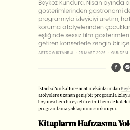
Beykoz Kundura, Nisan ayında a
gösterimlerinden gastronomi d
programıyla izleyiciyi üretim, h
koruma atölyelerinden çocuklara
eşliğinde sessiz film gösterimler
getiren konserlerle zengin bir içe
ARTDOG ISTANBUL
25 MART 2026
GÜNDEM
İstanbul’un kültür-sanat mekânlarından
Bey
atölyelere uzanan geniş bir programla izleyici
boyunca hem bireysel üretimi hem de kolektif
programlama yaklaşımını sürdürüyor.
Kitapların Hafızasına Yo