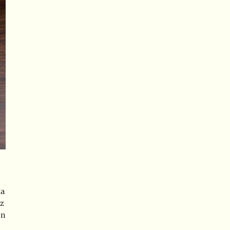
da
az
ün