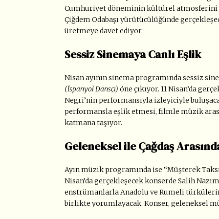
Cumhuriyet döneminin kültürel atmosferini ya
Çiğdem Odabaşı yürütücülüğünde gerçekleşecek
üretmeye davet ediyor.
Sessiz Sinemaya Canlı Eşlik
Nisan ayının sinema programında sessiz si
(İspanyol Dansçı)
öne çıkıyor. 11 Nisan’da gerçe
Negri’nin performansıyla izleyiciyle buluşac
performansla eşlik etmesi, filmle müzik aras
katmana taşıyor.
Geleneksel ile Çağdaş Arasınd
Ayın müzik programında ise “Müşterek Taksi
Nisan’da gerçekleşecek konserde Salih Nazım
enstrümanlarla Anadolu ve Rumeli türkülerini
birlikte yorumlayacak. Konser, geleneksel mü