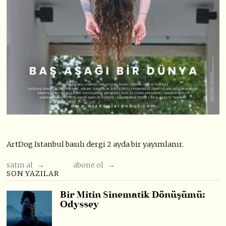
ArtDog Istanbul basılı dergi 2 ayda bir yayımlanır.
satın al →
abone ol →
SON YAZILAR
Bir Mitin Sinematik Dönüşümü:
Odyssey