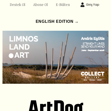
Giriş Yap
Destek Ol
Abone Ol
E-Bülten
ENGLISH EDITION →