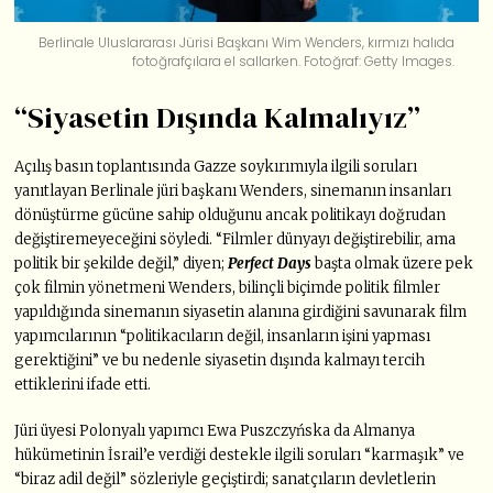
Berlinale Uluslararası Jürisi Başkanı Wim Wenders, kırmızı halıda
fotoğrafçılara el sallarken. Fotoğraf: Getty Images.
“Siyasetin Dışında Kalmalıyız”
Açılış basın toplantısında Gazze soykırımıyla ilgili soruları
yanıtlayan Berlinale jüri başkanı Wenders, sinemanın insanları
dönüştürme gücüne sahip olduğunu ancak politikayı doğrudan
değiştiremeyeceğini söyledi. “Filmler dünyayı değiştirebilir, ama
politik bir şekilde değil,” diyen;
Perfect Days
başta olmak üzere pek
çok filmin yönetmeni Wenders, bilinçli biçimde politik filmler
yapıldığında sinemanın siyasetin alanına girdiğini savunarak film
yapımcılarının “politikacıların değil, insanların işini yapması
gerektiğini” ve bu nedenle siyasetin dışında kalmayı tercih
ettiklerini ifade etti.
Jüri üyesi Polonyalı yapımcı Ewa Puszczyńska da Almanya
hükümetinin İsrail’e verdiği destekle ilgili soruları “karmaşık” ve
“biraz adil değil” sözleriyle geçiştirdi; sanatçıların devletlerin