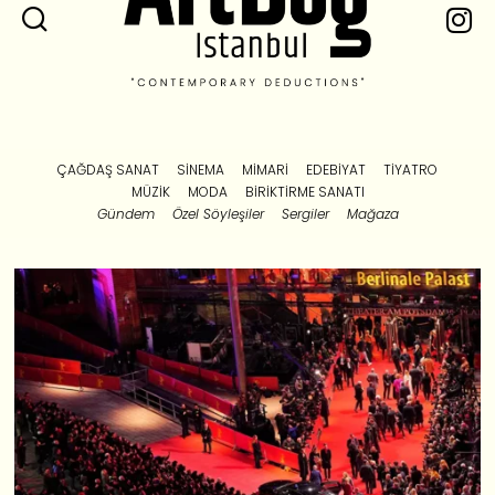
ÇAĞDAŞ SANAT
SINEMA
MIMARI
EDEBIYAT
TIYATRO
MÜZIK
MODA
BIRIKTIRME SANATI
Gündem
Özel Söyleşiler
Sergiler
Mağaza