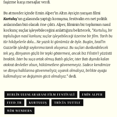
faşizme karşı mesajlar verdi.
Bu atmosfer içinde Emin Alper’in Altın Ayı için yarışan filmi
Kurtuluş
‘un galasında yaptığı konuşma, festivalin en net politik
anlarından biri olarak öne çıktı. Alper, filminin bir toplumun nasıl
korkunç suçlar işleyebileceğini anlattığını belirterek,
“Kurtuluş, bir
topluluğun nasıl korkunç suçlar işleyebileceği üzerine bir film. Tarih bu
tür hikâyelerle dolu… Ne yazık ki günümüz de öyle. Bugün, İsrail’in
Gazze’de işlediği soykırıma tanık oluyoruz. Bu suçları durdurabilecek
tek şey, dünyanın güçlü bir tepki göstermesi, ancak biz Filistin’i yüzüstü
bıraktık. İster bu suça ortak olmuş Batılı güçler, ister Batı dışında kalan
otokrat devletler olsun, hükümetlere güvenemeyiz. Sadece kendimize
ve dünya halklarına güvenmeliyiz; uyanık olmalıyız, birlikte ayağa
kalkmalıyız ve değişimin gücü olmalıyız.”
dedi.
BERLIN ULUSLARARASI FILM FESTIVALI
EMIN ALPER
FEED_TR
KURTULUŞ
TRICIA TUTTLE
WIM WENDERS