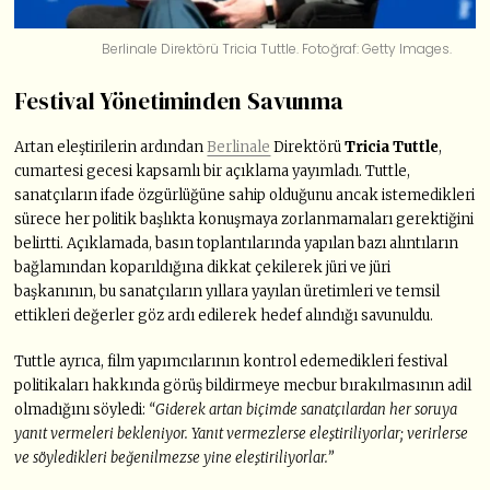
Berlinale Direktörü Tricia Tuttle. Fotoğraf: Getty Images.
Festival Yönetiminden Savunma
Artan eleştirilerin ardından
Berlinale
Direktörü
Tricia Tuttle
,
cumartesi gecesi kapsamlı bir açıklama yayımladı. Tuttle,
sanatçıların ifade özgürlüğüne sahip olduğunu ancak istemedikleri
sürece her politik başlıkta konuşmaya zorlanmamaları gerektiğini
belirtti. Açıklamada, basın toplantılarında yapılan bazı alıntıların
bağlamından koparıldığına dikkat çekilerek jüri ve jüri
başkanının, bu sanatçıların yıllara yayılan üretimleri ve temsil
ettikleri değerler göz ardı edilerek hedef alındığı savunuldu.
Tuttle ayrıca, film yapımcılarının kontrol edemedikleri festival
politikaları hakkında görüş bildirmeye mecbur bırakılmasının adil
olmadığını söyledi:
“Giderek artan biçimde sanatçılardan her soruya
yanıt vermeleri bekleniyor. Yanıt vermezlerse eleştiriliyorlar; verirlerse
ve söyledikleri beğenilmezse yine eleştiriliyorlar.”