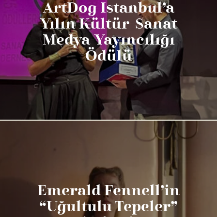
ArtDog Istanbul’a
Yılın Kültür-Sanat
Medya-Yayıncılığı
Ödülü
Emerald Fennell’in
“Uğultulu Tepeler”