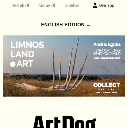
Giriş Yap
Destek Ol
Abone Ol
E-Bülten
ENGLISH EDITION →