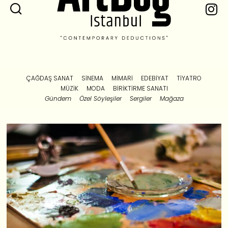
ÇAĞDAŞ SANAT
SINEMA
MIMARI
EDEBIYAT
TIYATRO
MÜZIK
MODA
BIRIKTIRME SANATI
Gündem
Özel Söyleşiler
Sergiler
Mağaza