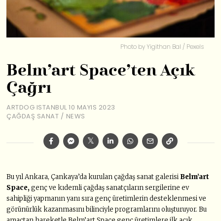
Photo by Yigithan Bal / Pexels
Belm’art Space’ten Açık
Çağrı
ARTDOG ISTANBUL
10 MAYIS 2023
ÇAĞDAŞ SANAT
/
NEWS
Bu yıl Ankara, Çankaya’da kurulan çağdaş sanat galerisi
Belm’art
Space,
genç ve kıdemli çağdaş sanatçıların sergilerine ev
sahipliği yapmanın yanı sıra genç üretimlerin desteklenmesi ve
görünürlük kazanmasını bilinciyle programlarını oluşturuyor. Bu
amaçtan hareketle Belm’art Space genç üretimlere ilk açık