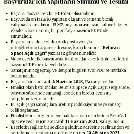
Başvurular için Yapıtların Sunumu ve Teslimi
Başvuru dosyası tek bir PDF’den oluşmalıdır.
Başvuruda en fazla 10 yapıttan oluşan ve tamamı bitmiş
çalışmalardan oluşan, 15 MB boyutunu aşmayan, künye bilgileri
eksiksiz hazırlanmış bir portfolyo başvuru PDF’inde
sunmalıdır.
Başvurular sadece elektronik posta yoluyla
info@belmart.space
adresine, konu kısmına
“Belm’art
Space Açık Çağrı”
yazılarak gönderilmelidir.
Video eserler ile başvuracak katılımcılar, eserlerinin linklerini
başvuru PDF’ine ekleyebilirler.
Sanatçının özgeçmişi ve iletişim bilgileri aynı PDF’te mutlaka
bulunmalıdır.
Başvuru İçin son tarih
4 Haziran 2023, Pazar
günüdür.
Finalist olan katılımcılar, Belm’art Space Açık Çağrı sergisinde,
başvuru sürecinde sunacağı eserlerin birebir aynısını
sergilemek zorundadır.
Bu açık çağrı sanatçılara üretim prodüksiyonu veya sanatçı
telifi sağlamaz.
Finalistlerin sergilenmeye hak kazanan eserlerinin Belm’art
Space’e teslimi için son tarih
13 Haziran 2023, Salı
günüdür.
Eserlerin sağlam bir şekilde galerinin adresine tesliminden ve
sergileme süresi sona erdiğinde en geç
10 Ağustos 2023,