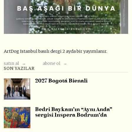
ArtDog Istanbul basılı dergi 2 ayda bir yayımlanır.
satın al →
abone ol →
SON YAZILAR
2027 Bogotá Bienali
Bedri Baykam’ın “Aynı Anda”
sergisi Inspera Bodrum’da