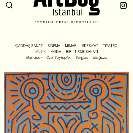
ÇAĞDAŞ SANAT
SINEMA
MIMARI
EDEBIYAT
TIYATRO
MÜZIK
MODA
BIRIKTIRME SANATI
Gündem
Özel Söyleşiler
Sergiler
Mağaza