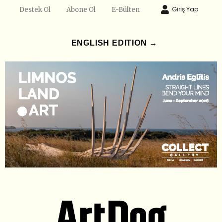
Giriş Yap
Destek Ol
Abone Ol
E-Bülten
ENGLISH EDITION →