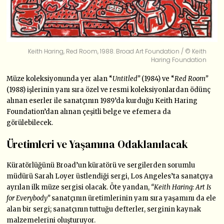
Keith Haring, Red Room, 1988. Broad Art Foundation / © Keith
Haring Foundation
Müze koleksiyonunda yer alan “
Untitled”
(1984) ve “
Red Room”
(1988) işlerinin yanı sıra özel ve resmi koleksiyonlardan ödünç
alınan eserler ile sanatçının 1989’da kurduğu Keith Haring
Foundation’dan alınan çeşitli belge ve efemera da
görülebilecek.
Üretimleri ve Yaşamına Odaklanılacak
Küratörlüğünü Broad’un küratörü ve sergilerden sorumlu
müdürü Sarah Loyer üstlendiği sergi, Los Angeles’ta sanatçıya
ayrılan ilk müze sergisi olacak. Öte yandan,
“Keith Haring: Art Is
for Everybody”
sanatçının üretimlerinin yanı sıra yaşamını da ele
alan bir sergi; sanatçının tuttuğu defterler, serginin kaynak
malzemelerini oluşturuyor.