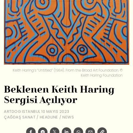
Keith Haring’s “Untitled” (1984). From the Broad Art Foundation. ©
Keith Haring Foundation
Beklenen Keith Haring
Sergisi Açılıyor
ARTDOG ISTANBUL
10 MAYIS 2023
ÇAĞDAŞ SANAT
/
HEADLINE
/
NEWS