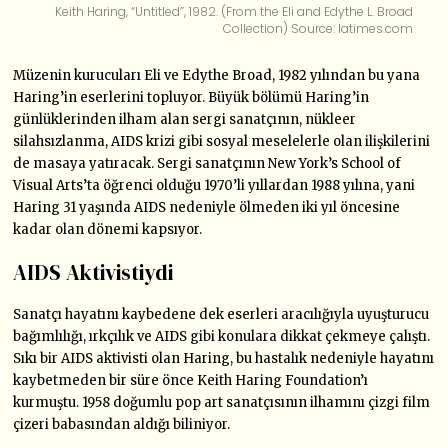
Keith Haring, “Untitled”, 1982. (From the Eli and Edythe L. Broad
Collection) Source: latimes.com
Müzenin kurucuları Eli ve Edythe Broad, 1982 yılından bu yana
Haring’in eserlerini topluyor. Büyük bölümü Haring’in
günlüklerinden ilham alan sergi sanatçının, nükleer
silahsızlanma, AIDS krizi gibi sosyal meselelerle olan ilişkilerini
de masaya yatıracak. Sergi sanatçının New York’s School of
Visual Arts’ta öğrenci olduğu 1970’li yıllardan 1988 yılına, yani
Haring 31 yaşında AIDS nedeniyle ölmeden iki yıl öncesine
kadar olan dönemi kapsıyor.
AIDS Aktivistiydi
Sanatçı hayatını kaybedene dek eserleri aracılığıyla uyuşturucu
bağımlılığı, ırkçılık ve AIDS gibi konulara dikkat çekmeye çalıştı.
Sıkı bir AIDS aktivisti olan Haring, bu hastalık nedeniyle hayatını
kaybetmeden bir süre önce Keith Haring Foundation’ı
kurmuştu. 1958 doğumlu pop art sanatçısının ilhamını çizgi film
çizeri babasından aldığı biliniyor.