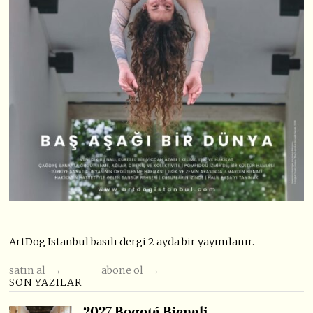
ArtDog Istanbul basılı dergi 2 ayda bir yayımlanır.
satın al →
abone ol →
SON YAZILAR
2027 Bogotá Bienali