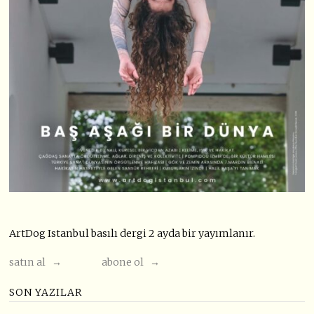
ArtDog Istanbul basılı dergi 2 ayda bir yayımlanır.
satın al →
abone ol →
SON YAZILAR