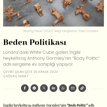
“Resting Place” (2023). Sergi fotoğrafları: Theo Christelis.
Beden Politikası
Londra’daki White Cube galeri, İngiliz
heykeltıraş Anthony Gormley’nin “Body Politic”
adlı sergisine ev sahipliği yapıyor.
ÇEVIRI: ŞILAN ÇETE
26 ARALIK 2023
ÇAĞDAŞ SANAT
İngiliz heykeltıraş Anthony Gormley’nin
“Body Politic”
adlı