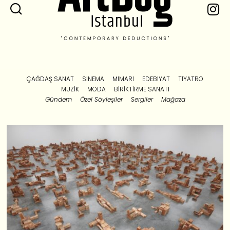
ÇAĞDAŞ SANAT
SINEMA
MIMARI
EDEBIYAT
TIYATRO
MÜZIK
MODA
BIRIKTIRME SANATI
Gündem
Özel Söyleşiler
Sergiler
Mağaza