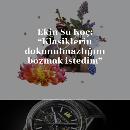
Ekin Su Koç:
“Klasiklerin
dokunulmazlığını
bozmak istedim”