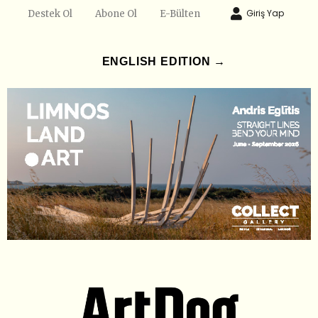
Giriş Yap
Destek Ol
Abone Ol
E-Bülten
ENGLISH EDITION →